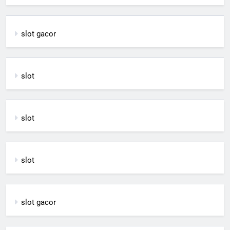
slot gacor
slot
slot
slot
slot gacor