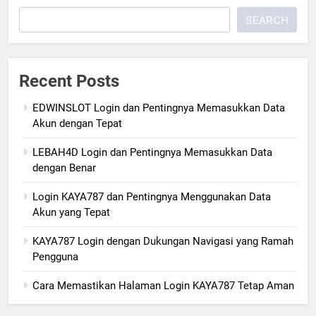
SEARCH
Recent Posts
EDWINSLOT Login dan Pentingnya Memasukkan Data
Akun dengan Tepat
LEBAH4D Login dan Pentingnya Memasukkan Data
dengan Benar
Login KAYA787 dan Pentingnya Menggunakan Data
Akun yang Tepat
KAYA787 Login dengan Dukungan Navigasi yang Ramah
Pengguna
Cara Memastikan Halaman Login KAYA787 Tetap Aman