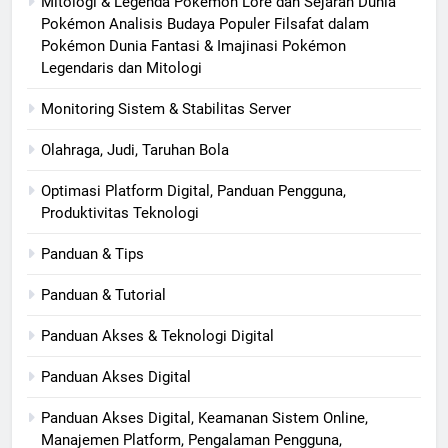
Mitologi & Legenda Pokémon Lore dan Sejarah Dunia
Pokémon Analisis Budaya Populer Filsafat dalam
Pokémon Dunia Fantasi & Imajinasi Pokémon
Legendaris dan Mitologi
Monitoring Sistem & Stabilitas Server
Olahraga, Judi, Taruhan Bola
Optimasi Platform Digital, Panduan Pengguna,
Produktivitas Teknologi
Panduan & Tips
Panduan & Tutorial
Panduan Akses & Teknologi Digital
Panduan Akses Digital
Panduan Akses Digital, Keamanan Sistem Online,
Manajemen Platform, Pengalaman Pengguna,