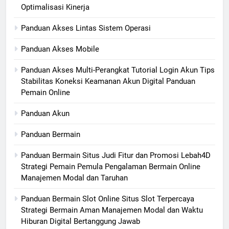
Optimalisasi Kinerja
Panduan Akses Lintas Sistem Operasi
Panduan Akses Mobile
Panduan Akses Multi-Perangkat Tutorial Login Akun Tips
Stabilitas Koneksi Keamanan Akun Digital Panduan
Pemain Online
Panduan Akun
Panduan Bermain
Panduan Bermain Situs Judi Fitur dan Promosi Lebah4D
Strategi Pemain Pemula Pengalaman Bermain Online
Manajemen Modal dan Taruhan
Panduan Bermain Slot Online Situs Slot Terpercaya
Strategi Bermain Aman Manajemen Modal dan Waktu
Hiburan Digital Bertanggung Jawab