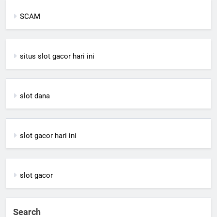
SCAM
situs slot gacor hari ini
slot dana
slot gacor hari ini
slot gacor
Search