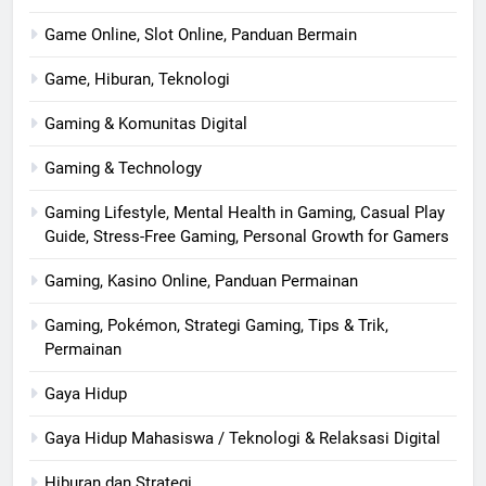
Game Online, Slot Online, Panduan Bermain
Game, Hiburan, Teknologi
Gaming & Komunitas Digital
Gaming & Technology
Gaming Lifestyle, Mental Health in Gaming, Casual Play
Guide, Stress-Free Gaming, Personal Growth for Gamers
Gaming, Kasino Online, Panduan Permainan
Gaming, Pokémon, Strategi Gaming, Tips & Trik,
Permainan
Gaya Hidup
Gaya Hidup Mahasiswa / Teknologi & Relaksasi Digital
Hiburan dan Strategi