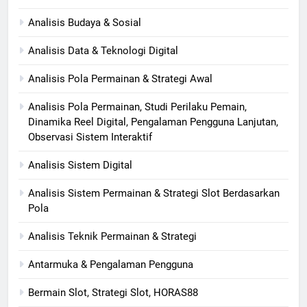
Analisis Budaya & Sosial
Analisis Data & Teknologi Digital
Analisis Pola Permainan & Strategi Awal
Analisis Pola Permainan, Studi Perilaku Pemain,
Dinamika Reel Digital, Pengalaman Pengguna Lanjutan,
Observasi Sistem Interaktif
Analisis Sistem Digital
Analisis Sistem Permainan & Strategi Slot Berdasarkan
Pola
Analisis Teknik Permainan & Strategi
Antarmuka & Pengalaman Pengguna
Bermain Slot, Strategi Slot, HORAS88