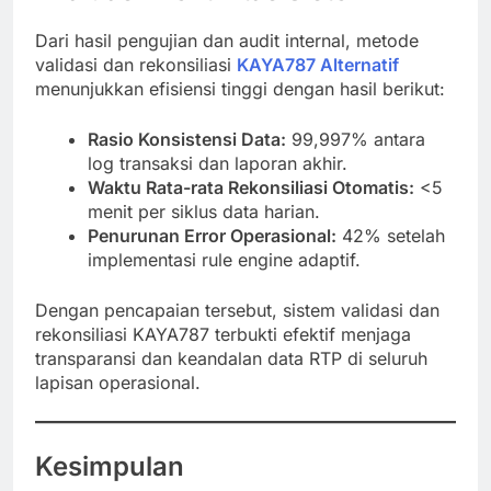
Dari hasil pengujian dan audit internal, metode
validasi dan rekonsiliasi
KAYA787 Alternatif
menunjukkan efisiensi tinggi dengan hasil berikut:
Rasio Konsistensi Data:
99,997% antara
log transaksi dan laporan akhir.
Waktu Rata-rata Rekonsiliasi Otomatis:
<5
menit per siklus data harian.
Penurunan Error Operasional:
42% setelah
implementasi rule engine adaptif.
Dengan pencapaian tersebut, sistem validasi dan
rekonsiliasi KAYA787 terbukti efektif menjaga
transparansi dan keandalan data RTP di seluruh
lapisan operasional.
Kesimpulan