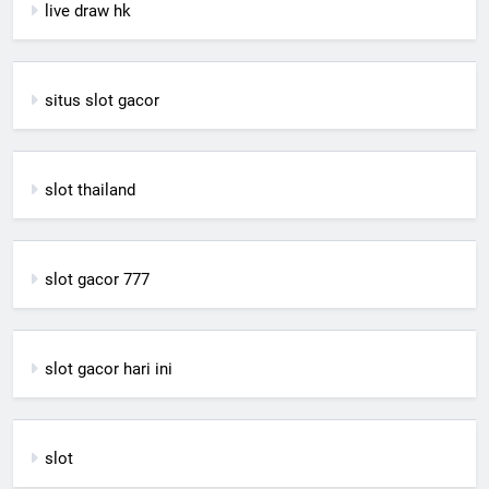
live draw hk
situs slot gacor
slot thailand
slot gacor 777
slot gacor hari ini
slot