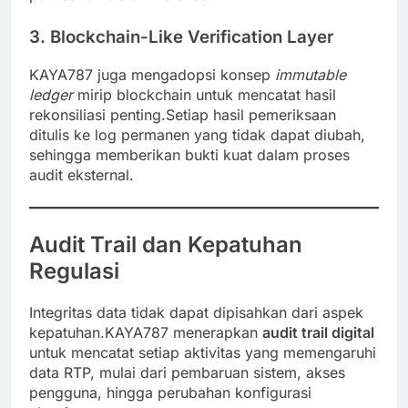
3.
Blockchain-Like Verification Layer
KAYA787 juga mengadopsi konsep
immutable
ledger
mirip blockchain untuk mencatat hasil
rekonsiliasi penting.Setiap hasil pemeriksaan
ditulis ke log permanen yang tidak dapat diubah,
sehingga memberikan bukti kuat dalam proses
audit eksternal.
Audit Trail dan Kepatuhan
Regulasi
Integritas data tidak dapat dipisahkan dari aspek
kepatuhan.KAYA787 menerapkan
audit trail digital
untuk mencatat setiap aktivitas yang memengaruhi
data RTP, mulai dari pembaruan sistem, akses
pengguna, hingga perubahan konfigurasi