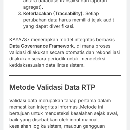
antara database transaksi dan laporan
agregat).
Keterlacakan (Traceability):
Setiap
perubahan data harus memiliki jejak audit
yang dapat diverifikasi.
KAYA787 menerapkan model integritas berbasis
Data Governance Framework
, di mana proses
validasi dilakukan secara otomatis dan rekonsiliasi
dilakukan secara periodik untuk mendeteksi
ketidaksesuaian data lintas sistem.
Metode Validasi Data RTP
Validasi data merupakan tahap pertama dalam
memastikan integritas informasi.Metode ini
bertujuan untuk mendeteksi kesalahan sejak awal,
baik yang disebabkan oleh input manual,
kesalahan logika sistem, maupun gangguan