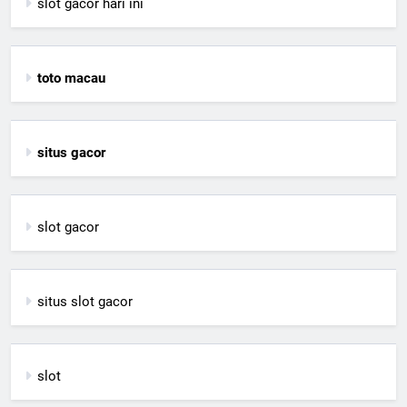
slot gacor hari ini
toto macau
situs gacor
slot gacor
situs slot gacor
slot