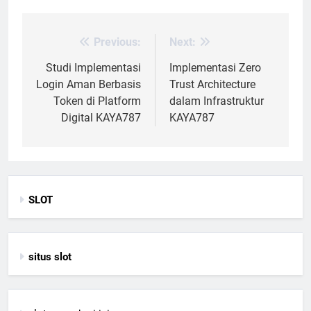
Previous:
Next:
Post
navigation
Studi Implementasi
Implementasi Zero
Login Aman Berbasis
Trust Architecture
Token di Platform
dalam Infrastruktur
Digital KAYA787
KAYA787
SLOT
situs slot