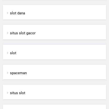
slot dana
situs slot gacor
slot
spaceman
situs slot