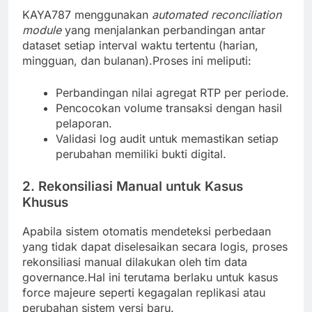
KAYA787 menggunakan
automated reconciliation
module
yang menjalankan perbandingan antar
dataset setiap interval waktu tertentu (harian,
mingguan, dan bulanan).Proses ini meliputi:
Perbandingan nilai agregat RTP per periode.
Pencocokan volume transaksi dengan hasil
pelaporan.
Validasi log audit untuk memastikan setiap
perubahan memiliki bukti digital.
2.
Rekonsiliasi Manual untuk Kasus
Khusus
Apabila sistem otomatis mendeteksi perbedaan
yang tidak dapat diselesaikan secara logis, proses
rekonsiliasi manual dilakukan oleh tim data
governance.Hal ini terutama berlaku untuk kasus
force majeure seperti kegagalan replikasi atau
perubahan sistem versi baru.