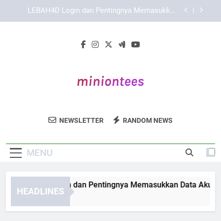
Skip
Login KAYA787 dan Pentingnya Menggunakan
to
Data Akun yang Tepat
content
KAYA787 Login dengan Dukungan Navigasi yang
Ramah Pengguna
EDWINSLOT Login dan Pentingnya Memasukkan
Data Akun dengan Tepat
LEBAH4D Login dan Pentingnya Memasukkan
Data dengan Benar
Login KAYA787 dan Pentingnya Menggunakan
Data Akun yang Tepat
Minion Tees
Tampil Keren Dan Lucu Dengan Koleksi T-
KAYA787 Login dengan Dukungan Navigasi yang
NEWSLETTER
RANDOM NEWS
Ramah Pengguna
Shirt Dari Minion Tees.
MENU
DWINSLOT Login dan Pentingnya Memasukkan Data Akun den
HEADLINES
 Weeks Ago