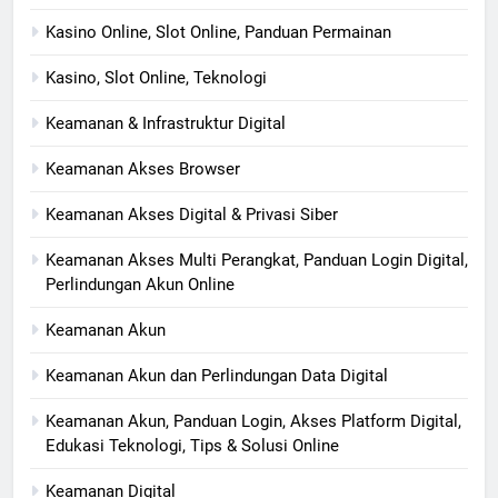
Kasino Online, Slot Online, Panduan Permainan
Kasino, Slot Online, Teknologi
Keamanan & Infrastruktur Digital
Keamanan Akses Browser
Keamanan Akses Digital & Privasi Siber
Keamanan Akses Multi Perangkat, Panduan Login Digital,
Perlindungan Akun Online
Keamanan Akun
Keamanan Akun dan Perlindungan Data Digital
Keamanan Akun, Panduan Login, Akses Platform Digital,
Edukasi Teknologi, Tips & Solusi Online
Keamanan Digital