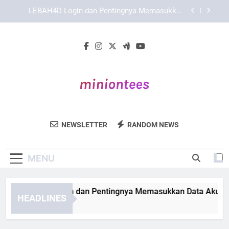
Skip
Login KAYA787 dan Pentingnya Menggunakan
to
Data Akun yang Tepat
content
KAYA787 Login dengan Dukungan Navigasi yang
Ramah Pengguna
EDWINSLOT Login dan Pentingnya Memasukkan
Data Akun dengan Tepat
LEBAH4D Login dan Pentingnya Memasukkan
Data dengan Benar
Login KAYA787 dan Pentingnya Menggunakan
Data Akun yang Tepat
Minion Tees
Tampil Keren Dan Lucu Dengan Koleksi T-
KAYA787 Login dengan Dukungan Navigasi yang
NEWSLETTER
RANDOM NEWS
Ramah Pengguna
Shirt Dari Minion Tees.
MENU
DWINSLOT Login dan Pentingnya Memasukkan Data Akun deng
HEADLINES
Weeks Ago