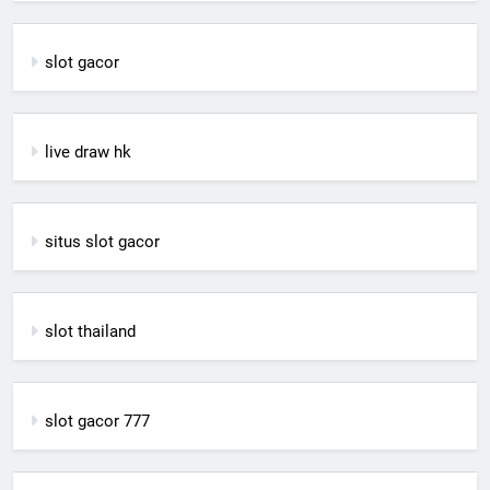
slot gacor
live draw hk
situs slot gacor
slot thailand
slot gacor 777