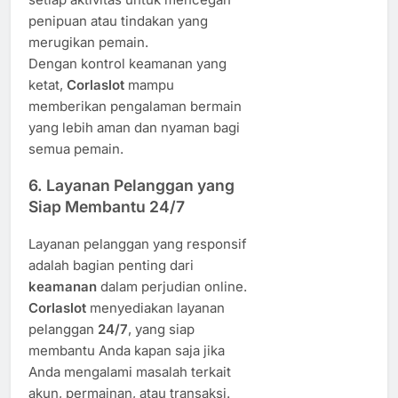
penipuan atau tindakan yang
merugikan pemain.
Dengan kontrol keamanan yang
ketat,
Corlaslot
mampu
memberikan pengalaman bermain
yang lebih aman dan nyaman bagi
semua pemain.
6.
Layanan Pelanggan yang
Siap Membantu 24/7
Layanan pelanggan yang responsif
adalah bagian penting dari
keamanan
dalam perjudian online.
Corlaslot
menyediakan layanan
pelanggan
24/7
, yang siap
membantu Anda kapan saja jika
Anda mengalami masalah terkait
akun, permainan, atau transaksi.