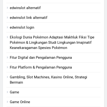
edwinslot alternatif
edwinslot link alternatif
edwinslot login
Ekologi Dunia Pokémon Adaptasi Makhluk Fiksi Tipe
Pokémon & Lingkungan Studi Lingkungan Imajinatif
Keanekaragaman Spesies Pokémon
Fitur Digital dan Pengalaman Pengguna
Fitur Platform & Pengalaman Pengguna
Gambling, Slot Machines, Kasino Online, Strategi
Bermain
Game
Game Online