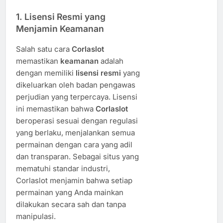
1.
Lisensi Resmi yang
Menjamin Keamanan
Salah satu cara
Corlaslot
memastikan
keamanan
adalah
dengan memiliki
lisensi resmi
yang
dikeluarkan oleh badan pengawas
perjudian yang terpercaya. Lisensi
ini memastikan bahwa
Corlaslot
beroperasi sesuai dengan regulasi
yang berlaku, menjalankan semua
permainan dengan cara yang adil
dan transparan. Sebagai situs yang
mematuhi standar industri,
Corlaslot menjamin bahwa setiap
permainan yang Anda mainkan
dilakukan secara sah dan tanpa
manipulasi.