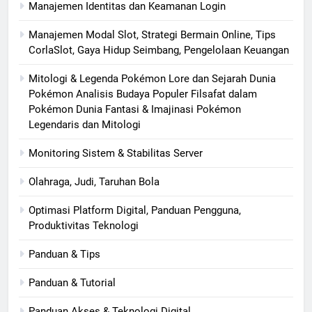
Manajemen Identitas dan Keamanan Login
Manajemen Modal Slot, Strategi Bermain Online, Tips
CorlaSlot, Gaya Hidup Seimbang, Pengelolaan Keuangan
Mitologi & Legenda Pokémon Lore dan Sejarah Dunia
Pokémon Analisis Budaya Populer Filsafat dalam
Pokémon Dunia Fantasi & Imajinasi Pokémon
Legendaris dan Mitologi
Monitoring Sistem & Stabilitas Server
Olahraga, Judi, Taruhan Bola
Optimasi Platform Digital, Panduan Pengguna,
Produktivitas Teknologi
Panduan & Tips
Panduan & Tutorial
Panduan Akses & Teknologi Digital