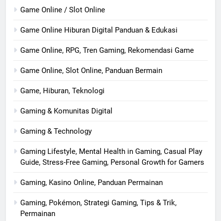
Game Online / Slot Online
Game Online Hiburan Digital Panduan & Edukasi
Game Online, RPG, Tren Gaming, Rekomendasi Game
Game Online, Slot Online, Panduan Bermain
Game, Hiburan, Teknologi
Gaming & Komunitas Digital
Gaming & Technology
Gaming Lifestyle, Mental Health in Gaming, Casual Play
Guide, Stress-Free Gaming, Personal Growth for Gamers
Gaming, Kasino Online, Panduan Permainan
Gaming, Pokémon, Strategi Gaming, Tips & Trik,
Permainan