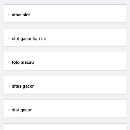
situs slot
slot gacor hari ini
toto macau
situs gacor
slot gacor