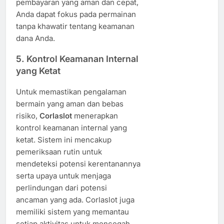
pembayaran yang aman dan cepat,
Anda dapat fokus pada permainan
tanpa khawatir tentang keamanan
dana Anda.
5.
Kontrol Keamanan Internal
yang Ketat
Untuk memastikan pengalaman
bermain yang aman dan bebas
risiko,
Corlaslot
menerapkan
kontrol keamanan internal yang
ketat. Sistem ini mencakup
pemeriksaan rutin untuk
mendeteksi potensi kerentanannya
serta upaya untuk menjaga
perlindungan dari potensi
ancaman yang ada. Corlaslot juga
memiliki sistem yang memantau
setiap aktivitas untuk mencegah