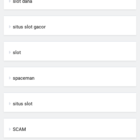
slot dana
situs slot gacor
slot
spaceman
situs slot
SCAM