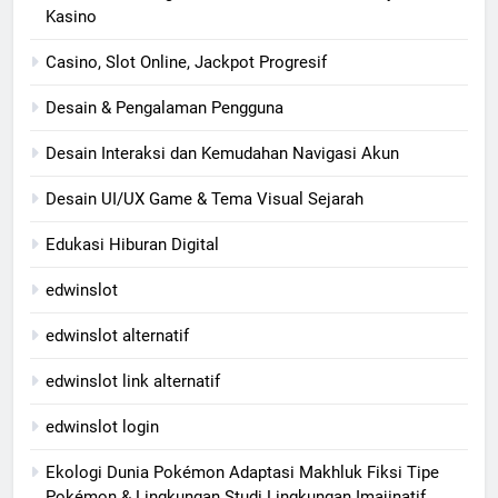
Kasino
Casino, Slot Online, Jackpot Progresif
Desain & Pengalaman Pengguna
Desain Interaksi dan Kemudahan Navigasi Akun
Desain UI/UX Game & Tema Visual Sejarah
Edukasi Hiburan Digital
edwinslot
edwinslot alternatif
edwinslot link alternatif
edwinslot login
Ekologi Dunia Pokémon Adaptasi Makhluk Fiksi Tipe
Pokémon & Lingkungan Studi Lingkungan Imajinatif