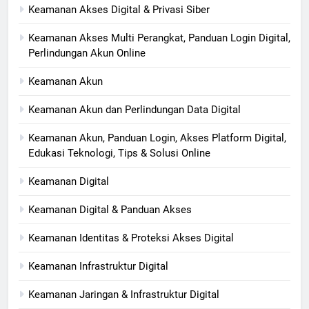
Keamanan Akses Digital & Privasi Siber
Keamanan Akses Multi Perangkat, Panduan Login Digital,
Perlindungan Akun Online
Keamanan Akun
Keamanan Akun dan Perlindungan Data Digital
Keamanan Akun, Panduan Login, Akses Platform Digital,
Edukasi Teknologi, Tips & Solusi Online
Keamanan Digital
Keamanan Digital & Panduan Akses
Keamanan Identitas & Proteksi Akses Digital
Keamanan Infrastruktur Digital
Keamanan Jaringan & Infrastruktur Digital