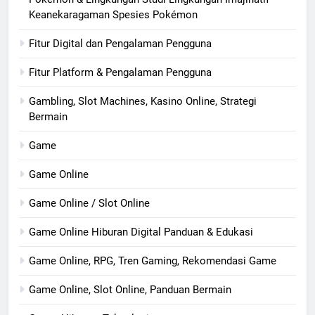
Keanekaragaman Spesies Pokémon
Fitur Digital dan Pengalaman Pengguna
Fitur Platform & Pengalaman Pengguna
Gambling, Slot Machines, Kasino Online, Strategi
Bermain
Game
Game Online
Game Online / Slot Online
Game Online Hiburan Digital Panduan & Edukasi
Game Online, RPG, Tren Gaming, Rekomendasi Game
Game Online, Slot Online, Panduan Bermain