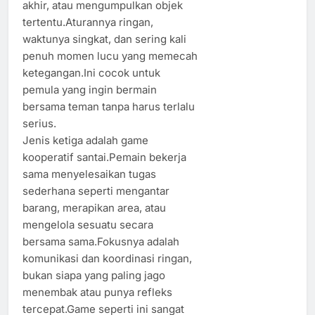
akhir, atau mengumpulkan objek
tertentu.Aturannya ringan,
waktunya singkat, dan sering kali
penuh momen lucu yang memecah
ketegangan.Ini cocok untuk
pemula yang ingin bermain
bersama teman tanpa harus terlalu
serius.
Jenis ketiga adalah game
kooperatif santai.Pemain bekerja
sama menyelesaikan tugas
sederhana seperti mengantar
barang, merapikan area, atau
mengelola sesuatu secara
bersama sama.Fokusnya adalah
komunikasi dan koordinasi ringan,
bukan siapa yang paling jago
menembak atau punya refleks
tercepat.Game seperti ini sangat