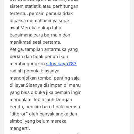
sistem statistik atau perhitungan
tertentu, pemain pemula tidak
dipaksa memahaminya sejak
awal.Mereka cukup tahu
bagaimana cara bermain dan
menikmati sesi pertama.
Ketiga, tampilan antarmuka yang
bersih dan tidak penuh ikon
membingungkan.
situs kaya787
ramah pemula biasanya
menonjolkan tombol penting saja
di layar.Sisanya disimpan di menu
yang bisa dibuka jika pemain ingin
mendalami lebih jauh.Dengan
begitu, pemain baru tidak merasa
“diteror” oleh banyak angka dan
simbol yang belum mereka
mengerti.