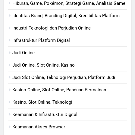
Hiburan, Game, Pokémon, Strategi Game, Analisis Game
Identitas Brand, Branding Digital, Kredibilitas Platform
Industri Teknologi dan Perjudian Online
Infrastruktur Platform Digital
Judi Online
Judi Online, Slot Online, Kasino
Judi Slot Online, Teknologi Perjudian, Platform Judi
Kasino Online, Slot Online, Panduan Permainan
Kasino, Slot Online, Teknologi
Keamanan & Infrastruktur Digital
Keamanan Akses Browser