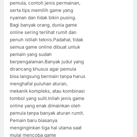
pemula, contoh jenis permainan,
serta tips memilih game yang
nyaman dan tidak bikin pusing.
Bagi banyak orang, dunia game
online sering terlihat rumit dan
penuh istilah teknis.Padahal, tidak
semua game online dibuat untuk
pemain yang sudah
berpengalaman.Banyak judul yang
dirancang khusus agar pemula
bisa langsung bermain tanpa harus
menghafal puluhan aturan,
mekanik kompleks, atau kombinasi
tombol yang sulit.Inilah jenis game
online yang enak dimainkan oleh
pemula tanpa banyak aturan rumit.
Pemain baru biasanya
menginginkan tiga hal utama saat
mulai mencoba game