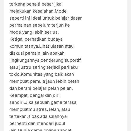
terkena penalti besar jika
melakukan kesalahan.Mode
seperti ini ideal untuk belajar dasar
permainan sebelum terjun ke
mode yang lebih serius.
Ketiga, perhatikan budaya
komunitasnya.Lihat ulasan atau
diskusi pemain lain apakah
lingkungannya cenderung suportif
atau justru sering terjadi perilaku
toxic.Komunitas yang baik akan
membuat pemula jauh lebih betah
dan berani belajar pelan pelan.
Keempat, dengarkan diri
sendiri.Jika sebuah game terasa
membuatmu stres, lelah, atau
tertekan, tidak ada salahnya
berhenti dan mencari judul
lain.Dunia game online sangat