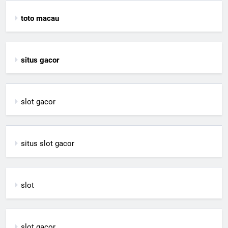
toto macau
situs gacor
slot gacor
situs slot gacor
slot
slot gacor