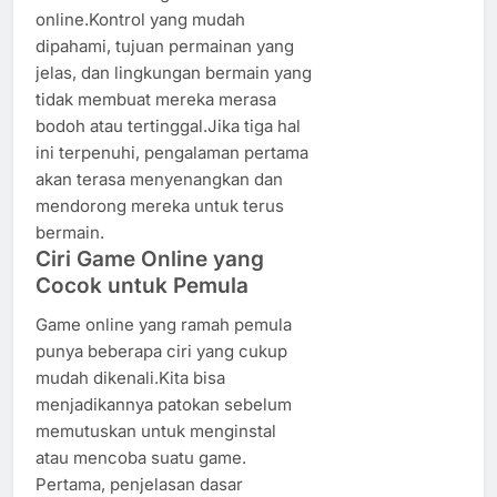
online.Kontrol yang mudah
dipahami, tujuan permainan yang
jelas, dan lingkungan bermain yang
tidak membuat mereka merasa
bodoh atau tertinggal.Jika tiga hal
ini terpenuhi, pengalaman pertama
akan terasa menyenangkan dan
mendorong mereka untuk terus
bermain.
Ciri Game Online yang
Cocok untuk Pemula
Game online yang ramah pemula
punya beberapa ciri yang cukup
mudah dikenali.Kita bisa
menjadikannya patokan sebelum
memutuskan untuk menginstal
atau mencoba suatu game.
Pertama, penjelasan dasar