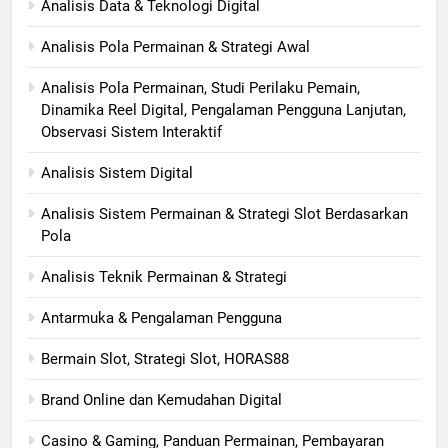
Analisis Data & Teknologi Digital
Analisis Pola Permainan & Strategi Awal
Analisis Pola Permainan, Studi Perilaku Pemain,
Dinamika Reel Digital, Pengalaman Pengguna Lanjutan,
Observasi Sistem Interaktif
Analisis Sistem Digital
Analisis Sistem Permainan & Strategi Slot Berdasarkan
Pola
Analisis Teknik Permainan & Strategi
Antarmuka & Pengalaman Pengguna
Bermain Slot, Strategi Slot, HORAS88
Brand Online dan Kemudahan Digital
Casino & Gaming, Panduan Permainan, Pembayaran