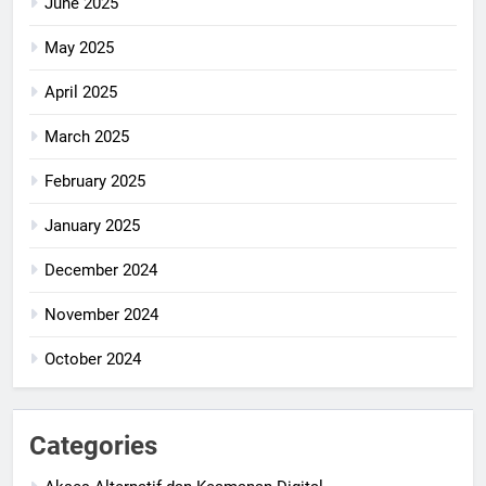
June 2025
May 2025
April 2025
March 2025
February 2025
January 2025
December 2024
November 2024
October 2024
Categories