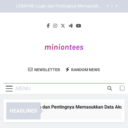
Skip
Login KAYA787 dan Pentingnya Menggunakan
to
Data Akun yang Tepat
content
KAYA787 Login dengan Dukungan Navigasi yang
Ramah Pengguna
EDWINSLOT Login dan Pentingnya Memasukkan
Data Akun dengan Tepat
LEBAH4D Login dan Pentingnya Memasukkan
Data dengan Benar
Login KAYA787 dan Pentingnya Menggunakan
Data Akun yang Tepat
Minion Tees
Tampil Keren Dan Lucu Dengan Koleksi T-
KAYA787 Login dengan Dukungan Navigasi yang
NEWSLETTER
RANDOM NEWS
Ramah Pengguna
Shirt Dari Minion Tees.
MENU
DWINSLOT Login dan Pentingnya Memasukkan Data Akun deng
HEADLINES
Weeks Ago