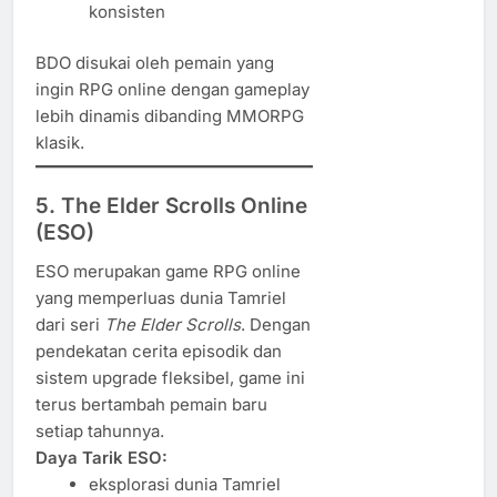
konsisten
BDO disukai oleh pemain yang
ingin RPG online dengan gameplay
lebih dinamis dibanding MMORPG
klasik.
5. The Elder Scrolls Online
(ESO)
ESO merupakan game RPG online
yang memperluas dunia Tamriel
dari seri
The Elder Scrolls
. Dengan
pendekatan cerita episodik dan
sistem upgrade fleksibel, game ini
terus bertambah pemain baru
setiap tahunnya.
Daya Tarik ESO:
eksplorasi dunia Tamriel