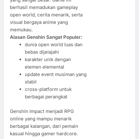
berhasil memadukan gameplay
open world, cerita menarik, serta
visual bergaya anime yang
memukau.
Alasan Genshin Sangat Populer:
dunia open world luas dan
bebas dijelajahi
karakter unik dengan
elemen elemental
update event musiman yang
stabil
cross-platform untuk
berbagai perangkat
Genshin Impact menjadi RPG
online yang mampu menarik
berbagai kalangan, dari pemain
kasual hingga gamer hardcore.