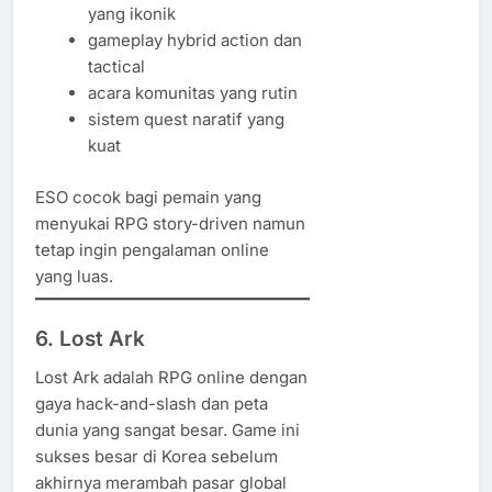
yang ikonik
gameplay hybrid action dan
tactical
acara komunitas yang rutin
sistem quest naratif yang
kuat
ESO cocok bagi pemain yang
menyukai RPG story-driven namun
tetap ingin pengalaman online
yang luas.
6. Lost Ark
Lost Ark adalah RPG online dengan
gaya hack-and-slash dan peta
dunia yang sangat besar. Game ini
sukses besar di Korea sebelum
akhirnya merambah pasar global