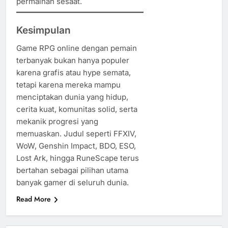
permainan sesaat.
Kesimpulan
Game RPG online dengan pemain
terbanyak bukan hanya populer
karena grafis atau hype semata,
tetapi karena mereka mampu
menciptakan dunia yang hidup,
cerita kuat, komunitas solid, serta
mekanik progresi yang
memuaskan. Judul seperti FFXIV,
WoW, Genshin Impact, BDO, ESO,
Lost Ark, hingga RuneScape terus
bertahan sebagai pilihan utama
banyak gamer di seluruh dunia.
Read More