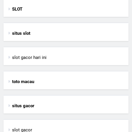
SLOT
situs slot
slot gacor hari ini
toto macau
situs gacor
slot gacor