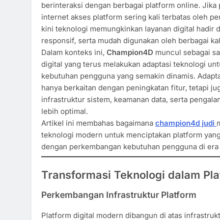
berinteraksi dengan berbagai platform online. Jika
internet akses platform sering kali terbatas oleh pe
kini teknologi memungkinkan layanan digital hadir d
responsif, serta mudah digunakan oleh berbagai k
Dalam konteks ini,
Champion4D
muncul sebagai sal
digital yang terus melakukan adaptasi teknologi u
kebutuhan pengguna yang semakin dinamis. Adaptas
hanya berkaitan dengan peningkatan fitur, tetapi ju
infrastruktur sistem, keamanan data, serta penga
lebih optimal.
Artikel ini membahas bagaimana
champion4d judi
teknologi modern untuk menciptakan platform yan
dengan perkembangan kebutuhan pengguna di era d
Transformasi Teknologi dalam Plat
Perkembangan Infrastruktur Platform
Platform digital modern dibangun di atas infrastruk