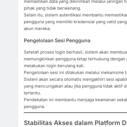
memastikan data yang dikirimkan melalui jaringan t
pihak yang tidak berwenang.
Selain itu, sistem autentikasi membantu memastik
pengguna yang memiliki kredensial yang valid yan
akun mereka.
Pengelolaan Sesi Pengguna
Setelah proses login berhasil, sistem akan membu
memungkinkan pengguna tetap terhubung dengan p
melakukan login berulang kali.
Pengelolaan sesi ini dilakukan melalui mekanisme 
Sistem akan secara otomatis mengakhiri sesi apabila
yang mencurigakan atau jika pengguna tidak aktif 
tertentu.
Pendekatan ini membantu menjaga keamanan seka
pengguna.
Stabilitas Akses dalam Platform Di