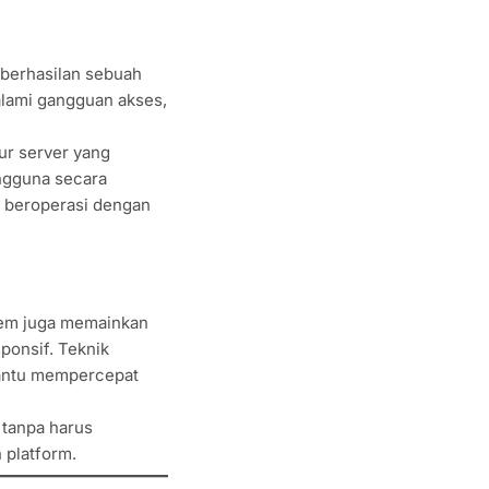
eberhasilan sebuah
galami gangguan akses,
r server yang
ngguna secara
p beroperasi dengan
istem juga memainkan
ponsif. Teknik
bantu mempercepat
 tanpa harus
platform.