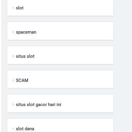
slot
spaceman
situs slot
SCAM
situs slot gacor hari ini
slot dana