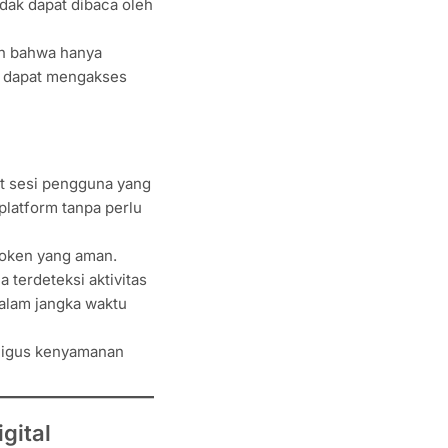
idak dapat dibaca oleh
an bahwa hanya
g dapat mengakses
at sesi pengguna yang
latform tanpa perlu
token yang aman.
 terdeteksi aktivitas
dalam jangka waktu
ligus kenyamanan
gital