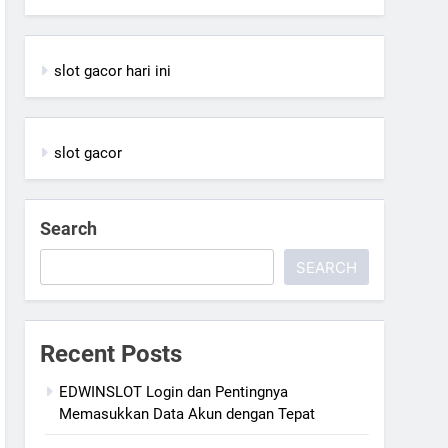
slot gacor hari ini
slot gacor
Search
SEARCH
Recent Posts
EDWINSLOT Login dan Pentingnya
Memasukkan Data Akun dengan Tepat