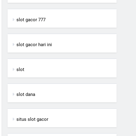
slot gacor 777
slot gacor hari ini
slot
slot dana
situs slot gacor