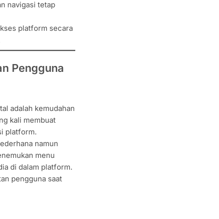
n navigasi tetap
kses platform secara
.
an Pengguna
gital adalah kemudahan
ing kali membuat
 platform.
sederhana namun
 menemukan menu
dia di dalam platform.
tan pengguna saat