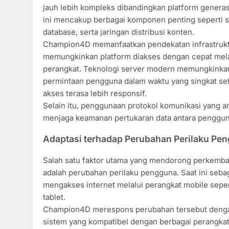
jauh lebih kompleks dibandingkan platform generasi
ini mencakup berbagai komponen penting seperti s
database, serta jaringan distribusi konten.
Champion4D memanfaatkan pendekatan infrastrukt
memungkinkan platform diakses dengan cepat mela
perangkat. Teknologi server modern memungkink
permintaan pengguna dalam waktu yang singkat s
akses terasa lebih responsif.
Selain itu, penggunaan protokol komunikasi yang
menjaga keamanan pertukaran data antara penggun
Adaptasi terhadap Perubahan Perilaku Pe
Salah satu faktor utama yang mendorong perkemban
adalah perubahan perilaku pengguna. Saat ini seb
mengakses internet melalui perangkat mobile sepe
tablet.
Champion4D merespons perubahan tersebut deng
sistem yang kompatibel dengan berbagai perangkat