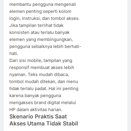
membantu pengguna mengenali
elemen penting seperti kolom
login, instruksi, dan tombol akses.
Jika tampilan terlihat tidak
konsisten atau terlalu banyak
elemen yang membingungkan,
pengguna sebaiknya lebih berhati-
hati.
Dari sisi mobile, tampilan yang
responsif membuat akses lebih
nyaman. Teks mudah dibaca,
tombol mudah ditekan, dan menu
tidak terlalu padat. Hal ini penting
karena banyak pengguna
mengakses brand digital melalui
HP dalam aktivitas harian.
Skenario Praktis Saat
Akses Utama Tidak Stabil