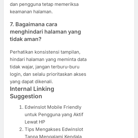
dan pengguna tetap memeriksa
keamanan halaman.
7. Bagaimana cara
menghindari halaman yang
tidak aman?
Perhatikan konsistensi tampilan,
hindari halaman yang meminta data
tidak wajar, jangan terburu-buru
login, dan selalu prioritaskan akses
yang dapat dikenali.
Internal Linking
Suggestion
Edwinslot Mobile Friendly
untuk Pengguna yang Aktif
Lewat HP
Tips Mengakses Edwinslot
Tanpa Mengalami Kendala