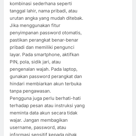
kombinasi sederhana seperti
tanggal lahir, nama pribadi, atau
urutan angka yang mudah ditebak.
Jika menggunakan fitur
penyimpanan password otomatis,
pastikan perangkat benar-benar
pribadi dan memiliki pengunci
layar. Pada smartphone, aktifkan
PIN, pola, sidik jari, atau
pengenalan wajah. Pada laptop,
gunakan password perangkat dan
hindari membiarkan akun terbuka
tanpa pengawasan.
Pengguna juga perlu berhati-hati
terhadap pesan atau instruksi yang
meminta data akun secara tidak
wajar. Jangan membagikan
username, password, atau
informasi sensitif kepada pihak