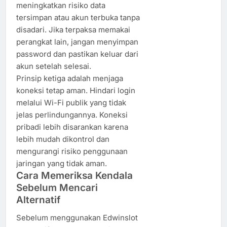
meningkatkan risiko data
tersimpan atau akun terbuka tanpa
disadari. Jika terpaksa memakai
perangkat lain, jangan menyimpan
password dan pastikan keluar dari
akun setelah selesai.
Prinsip ketiga adalah menjaga
koneksi tetap aman. Hindari login
melalui Wi-Fi publik yang tidak
jelas perlindungannya. Koneksi
pribadi lebih disarankan karena
lebih mudah dikontrol dan
mengurangi risiko penggunaan
jaringan yang tidak aman.
Cara Memeriksa Kendala
Sebelum Mencari
Alternatif
Sebelum menggunakan Edwinslot