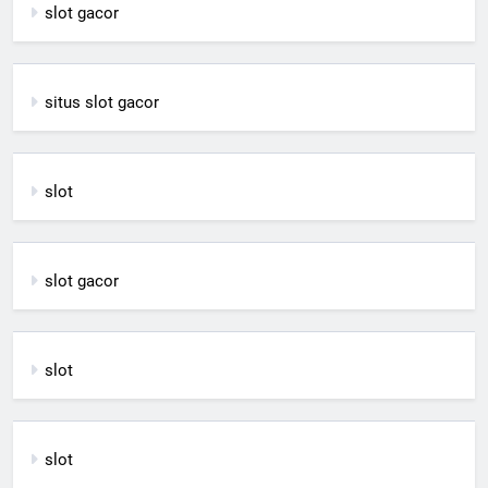
slot gacor
situs slot gacor
slot
slot gacor
slot
slot