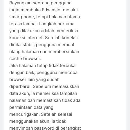
Bayangkan seorang pengguna
ingin membuka Edwinslot melalui
smartphone, tetapi halaman utama
terasa lambat. Langkah pertama
yang dilakukan adalah memeriksa
koneksi internet. Setelah koneksi
dinilai stabil, pengguna memuat
ulang halaman dan membersihkan
cache browser.
Jika halaman tetap tidak terbuka
dengan baik, pengguna mencoba
browser lain yang sudah
diperbarui. Sebelum memasukkan
data akun, ia memeriksa tampilan
halaman dan memastikan tidak ada
permintaan data yang
mencurigakan. Setelah selesai
menggunakan akun, ia tidak
menyimpan password di perangkat