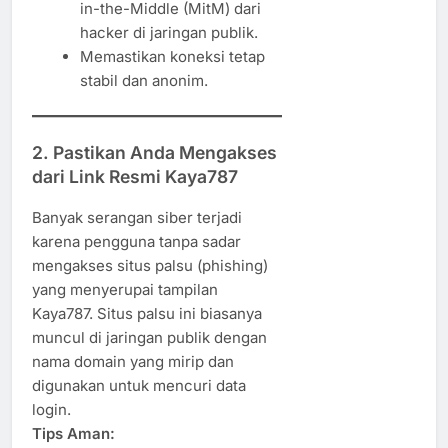
in-the-Middle (MitM) dari
hacker di jaringan publik.
Memastikan koneksi tetap
stabil dan anonim.
2. Pastikan Anda Mengakses
dari Link Resmi Kaya787
Banyak serangan siber terjadi
karena pengguna tanpa sadar
mengakses situs palsu (phishing)
yang menyerupai tampilan
Kaya787. Situs palsu ini biasanya
muncul di jaringan publik dengan
nama domain yang mirip dan
digunakan untuk mencuri data
login.
Tips Aman: