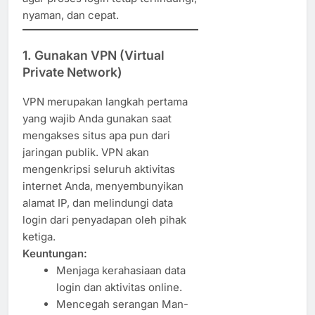
nyaman, dan cepat.
1. Gunakan VPN (Virtual
Private Network)
VPN merupakan langkah pertama
yang wajib Anda gunakan saat
mengakses situs apa pun dari
jaringan publik. VPN akan
mengenkripsi seluruh aktivitas
internet Anda, menyembunyikan
alamat IP, dan melindungi data
login dari penyadapan oleh pihak
ketiga.
Keuntungan:
Menjaga kerahasiaan data
login dan aktivitas online.
Mencegah serangan Man-