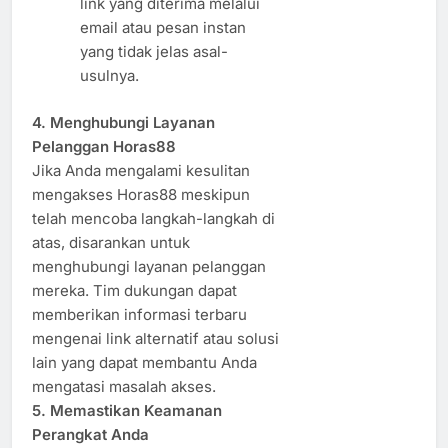
link yang diterima melalui
email atau pesan instan
yang tidak jelas asal-
usulnya.
4. Menghubungi Layanan
Pelanggan Horas88
Jika Anda mengalami kesulitan
mengakses Horas88 meskipun
telah mencoba langkah-langkah di
atas, disarankan untuk
menghubungi layanan pelanggan
mereka. Tim dukungan dapat
memberikan informasi terbaru
mengenai link alternatif atau solusi
lain yang dapat membantu Anda
mengatasi masalah akses.
5. Memastikan Keamanan
Perangkat Anda