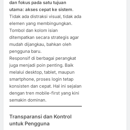
dan fokus pada satu tujuan
utama: akses cepat ke sistem
.
Tidak ada distraksi visual, tidak ada
elemen yang membingungkan.
Tombol dan kolom isian
ditempatkan secara strategis agar
mudah dijangkau, bahkan oleh
pengguna baru.
Responsif di berbagai perangkat
juga menjadi poin penting. Baik
melalui desktop, tablet, maupun
smartphone, proses login tetap
konsisten dan cepat. Hal ini sejalan
dengan tren mobile-first yang kini
semakin dominan.
Transparansi dan Kontrol
untuk Pengguna