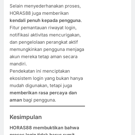
Selain menyederhanakan proses,
HORAS88 juga memberikan
kendali penuh kepada pengguna
.
Fitur pemantauan riwayat login,
notifikasi aktivitas mencurigakan,
dan pengelolaan perangkat aktif
memungkinkan pengguna menjaga
akun mereka tetap aman secara
mandiri.
Pendekatan ini menciptakan
ekosistem login yang bukan hanya
mudah digunakan, tetapi juga
memberikan rasa percaya dan
aman
bagi pengguna.
Kesimpulan
HORAS88 membuktikan bahwa
proses login tidak harus rumit