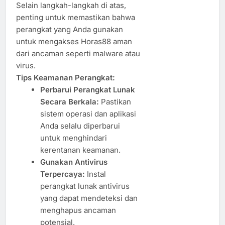
Selain langkah-langkah di atas,
penting untuk memastikan bahwa
perangkat yang Anda gunakan
untuk mengakses Horas88 aman
dari ancaman seperti malware atau
virus.
Tips Keamanan Perangkat:
Perbarui Perangkat Lunak
Secara Berkala:
Pastikan
sistem operasi dan aplikasi
Anda selalu diperbarui
untuk menghindari
kerentanan keamanan.
Gunakan Antivirus
Terpercaya:
Instal
perangkat lunak antivirus
yang dapat mendeteksi dan
menghapus ancaman
potensial.