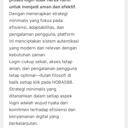
untuk menjadi aman dan efektif.
Dengan menerapkan strategi
minimalis yang fokus pada
efisiensi, adaptabilitas, dan
pengalaman pengguna, platform
ini menciptakan sistem autentikasi
yang modern dan relevan dengan
kebutuhan zaman.
Login cukup sekali, akses tetap
aman, dan pengalaman pengguna
tetap optimal—itulah filosofi di
balik setiap klik pada HORAS88.
Strategi minimalis yang
ditanamkan dalam setiap aspek
login adalah wujud nyata dari
komitmen terhadap efisiensi dan
kenyamanan digital yang
berkelanjutan.