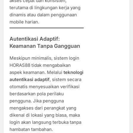
akses cepat dan konsisten,
terutama di lingkungan kerja yang
dinamis atau dalam penggunaan
mobile harian.
Autentikasi Adaptif:
Keamanan Tanpa Gangguan
Meskipun minimalis, sistem login
HORAS88 tidak mengabaikan
aspek keamanan. Melalui
teknologi
autentikasi adaptif
, sistem secara
otomatis menyesuaikan verifikasi
berdasarkan pola perilaku
pengguna. Jika pengguna
mengakses dari perangkat yang
dikenal di lokasi yang biasa, maka
login akan langsung terbuka tanpa
hambatan tambahan.