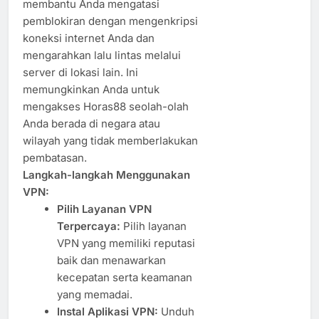
membantu Anda mengatasi
pemblokiran dengan mengenkripsi
koneksi internet Anda dan
mengarahkan lalu lintas melalui
server di lokasi lain. Ini
memungkinkan Anda untuk
mengakses Horas88 seolah-olah
Anda berada di negara atau
wilayah yang tidak memberlakukan
pembatasan.
Langkah-langkah Menggunakan
VPN:
Pilih Layanan VPN
Terpercaya:
Pilih layanan
VPN yang memiliki reputasi
baik dan menawarkan
kecepatan serta keamanan
yang memadai.
Instal Aplikasi VPN:
Unduh