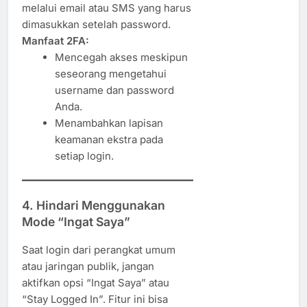
melalui email atau SMS yang harus
dimasukkan setelah password.
Manfaat 2FA:
Mencegah akses meskipun
seseorang mengetahui
username dan password
Anda.
Menambahkan lapisan
keamanan ekstra pada
setiap login.
4. Hindari Menggunakan
Mode “Ingat Saya”
Saat login dari perangkat umum
atau jaringan publik, jangan
aktifkan opsi “Ingat Saya” atau
“Stay Logged In”. Fitur ini bisa