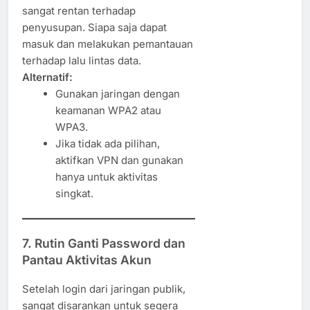
sangat rentan terhadap
penyusupan. Siapa saja dapat
masuk dan melakukan pemantauan
terhadap lalu lintas data.
Alternatif:
Gunakan jaringan dengan
keamanan WPA2 atau
WPA3.
Jika tidak ada pilihan,
aktifkan VPN dan gunakan
hanya untuk aktivitas
singkat.
7. Rutin Ganti Password dan
Pantau Aktivitas Akun
Setelah login dari jaringan publik,
sangat disarankan untuk segera