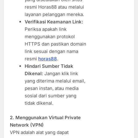
resmi Horas88 atau melalui
layanan pelanggan mereka.
Verifikasi Keamanan Link:
Periksa apakah link
menggunakan protokol
HTTPS dan pastikan domain
link sesuai dengan nama
resmi
horas88
.
Hindari Sumber Tidak
Dikenal:
Jangan klik link
yang diterima melalui email,
pesan instan, atau media
sosial dari sumber yang
tidak dikenal.
2. Menggunakan Virtual Private
Network (VPN)
VPN adalah alat yang dapat