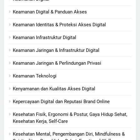
Keamanan Digital & Panduan Akses
Keamanan Identitas & Proteksi Akses Digital
Keamanan Infrastruktur Digital
Keamanan Jaringan & Infrastruktur Digital
Keamanan Jaringan & Perlindungan Privasi
Keamanan Teknologi
Kenyamanan dan Kualitas Akses Digital
Kepercayaan Digital dan Reputasi Brand Online
Kesehatan Fisik, Ergonomi & Postur, Gaya Hidup Sehat,
Kesehatan Kerja, Self-Care
Kesehatan Mental, Pengembangan Diri, Mindfulness &