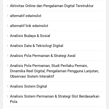
Aktivitas Online dan Pengalaman Digital Terstruktur
alternatif edwinslot
alternatif link edwinslot
Analisis Budaya & Sosial
Analisis Data & Teknologi Digital
Analisis Pola Permainan & Strategi Awal
Analisis Pola Permainan, Studi Perilaku Pemain,
Dinamika Reel Digital, Pengalaman Pengguna Lanjutan,
Observasi Sistem Interaktif
Analisis Sistem Digital
Analisis Sistem Permainan & Strategi Slot Berdasarkan
Pola