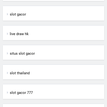
slot gacor
live draw hk
situs slot gacor
slot thailand
slot gacor 777