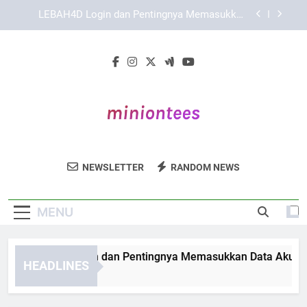
Skip
Login KAYA787 dan Pentingnya Menggunakan
to
Data Akun yang Tepat
content
KAYA787 Login dengan Dukungan Navigasi yang
Ramah Pengguna
EDWINSLOT Login dan Pentingnya Memasukkan
Data Akun dengan Tepat
LEBAH4D Login dan Pentingnya Memasukkan
Data dengan Benar
Login KAYA787 dan Pentingnya Menggunakan
Data Akun yang Tepat
Minion Tees
Tampil Keren Dan Lucu Dengan Koleksi T-
KAYA787 Login dengan Dukungan Navigasi yang
NEWSLETTER
RANDOM NEWS
Ramah Pengguna
Shirt Dari Minion Tees.
MENU
DWINSLOT Login dan Pentingnya Memasukkan Data Akun deng
HEADLINES
Weeks Ago