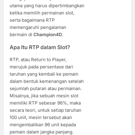
utama yang harus dipertimbangkan
ketika memilih permainan slot,
serta bagaimana RTP
memengaruhi pengalaman
bermain di
Champion4D
.
Apa Itu RTP dalam Slot?
RTP, atau Return to Player,
merujuk pada persentase dari
taruhan yang kembali ke pemain
dalam bentuk kemenangan setelah
sejumlah putaran atau permainan.
Misalnya, jika sebuah mesin slot
memiliki RTP sebesar 96%, maka
secara teori, untuk setiap taruhan
100 unit, mesin tersebut akan
mengembalikan 96 unit kepada
pemain dalam jangka panjang.