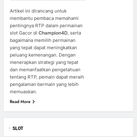
Artikel ini dirancang untuk
membantu pembaca memahami
pentingnya RTP dalam permainan
slot Gacor di
Champion4D
, serta
bagaimana memilih permainan
yang tepat dapat meningkatkan
peluang kemenangan. Dengan
menerapkan strategi yang tepat
dan memanfaatkan pengetahuan
tentang RTP, pemain dapat meraih
pengalaman bermain yang lebih
memuaskan.
Read More
SLOT