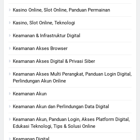
Kasino Online, Slot Online, Panduan Permainan
Kasino, Slot Online, Teknologi
Keamanan & Infrastruktur Digital
Keamanan Akses Browser
Keamanan Akses Digital & Privasi Siber
Keamanan Akses Multi Perangkat, Panduan Login Digital,
Perlindungan Akun Online
Keamanan Akun
Keamanan Akun dan Perlindungan Data Digital
Keamanan Akun, Panduan Login, Akses Platform Digital,
Edukasi Teknologi, Tips & Solusi Online
Keamanan Digital