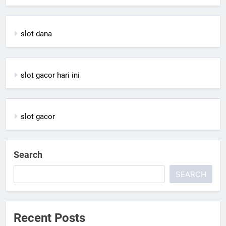
slot dana
slot gacor hari ini
slot gacor
Search
SEARCH
Recent Posts