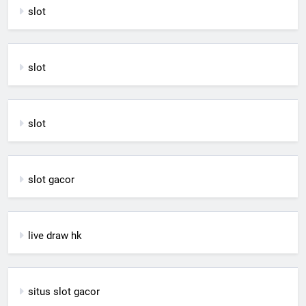
slot
slot
slot
slot gacor
live draw hk
situs slot gacor