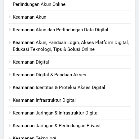
Perlindungan Akun Online
Keamanan Akun
Keamanan Akun dan Perlindungan Data Digital
Keamanan Akun, Panduan Login, Akses Platform Digital,
Edukasi Teknologi, Tips & Solusi Online
Keamanan Digital
Keamanan Digital & Panduan Akses
Keamanan Identitas & Proteksi Akses Digital
Keamanan Infrastruktur Digital
Keamanan Jaringan & Infrastruktur Digital
Keamanan Jaringan & Perlindungan Privasi
Keamanan Teknologi