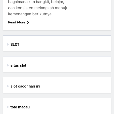
bagaimana kita bangkit, belajar,
dan konsisten melangkah menuju
kemenangan berikutnya.
Read More
SLOT
situs slot
slot gacor hari ini
toto macau