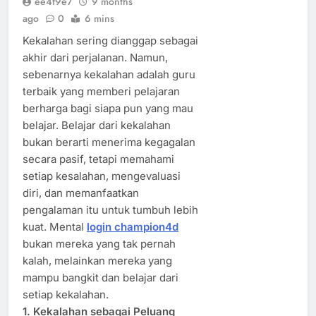
ee4f9e7
9 months
ago
0
6 mins
Kekalahan sering dianggap sebagai
akhir dari perjalanan. Namun,
sebenarnya kekalahan adalah guru
terbaik yang memberi pelajaran
berharga bagi siapa pun yang mau
belajar. Belajar dari kekalahan
bukan berarti menerima kegagalan
secara pasif, tetapi memahami
setiap kesalahan, mengevaluasi
diri, dan memanfaatkan
pengalaman itu untuk tumbuh lebih
kuat. Mental
login champion4d
bukan mereka yang tak pernah
kalah, melainkan mereka yang
mampu bangkit dan belajar dari
setiap kekalahan.
1. Kekalahan sebagai Peluang