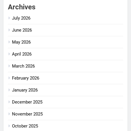
Archives
July 2026
June 2026
May 2026
April 2026
March 2026
February 2026
January 2026
December 2025
November 2025
October 2025