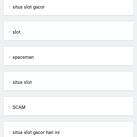
situs slot gacor
slot
spaceman
situs slot
SCAM
situs slot gacor hari ini