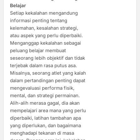
Belajar
Setiap kekalahan mengandung
informasi penting tentang
kelemahan, kesalahan strategi,
atau aspek yang perlu diperbaiki.
Menganggap kekalahan sebagai
peluang belajar membuat
seseorang lebih objektif dan tidak
terjebak dalam rasa putus asa.
Misalnya, seorang atlet yang kalah
dalam pertandingan penting dapat
mengevaluasi performa fisik,
mental, dan strategi permainan.
Alih-alih merasa gagal, dia akan
mempelajari area mana yang perlu
diperbaiki, latihan tambahan apa
yang diperlukan, dan bagaimana
menghadapi tekanan di masa