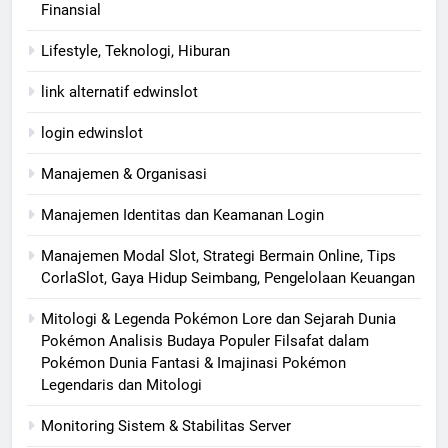
Finansial
Lifestyle, Teknologi, Hiburan
link alternatif edwinslot
login edwinslot
Manajemen & Organisasi
Manajemen Identitas dan Keamanan Login
Manajemen Modal Slot, Strategi Bermain Online, Tips
CorlaSlot, Gaya Hidup Seimbang, Pengelolaan Keuangan
Mitologi & Legenda Pokémon Lore dan Sejarah Dunia
Pokémon Analisis Budaya Populer Filsafat dalam
Pokémon Dunia Fantasi & Imajinasi Pokémon
Legendaris dan Mitologi
Monitoring Sistem & Stabilitas Server