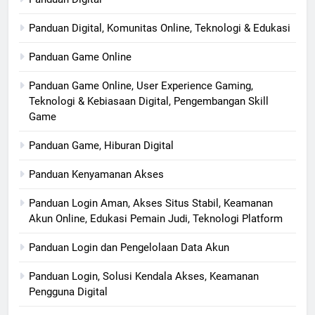
Panduan Digital, Komunitas Online, Teknologi & Edukasi
Panduan Game Online
Panduan Game Online, User Experience Gaming,
Teknologi & Kebiasaan Digital, Pengembangan Skill
Game
Panduan Game, Hiburan Digital
Panduan Kenyamanan Akses
Panduan Login Aman, Akses Situs Stabil, Keamanan
Akun Online, Edukasi Pemain Judi, Teknologi Platform
Panduan Login dan Pengelolaan Data Akun
Panduan Login, Solusi Kendala Akses, Keamanan
Pengguna Digital