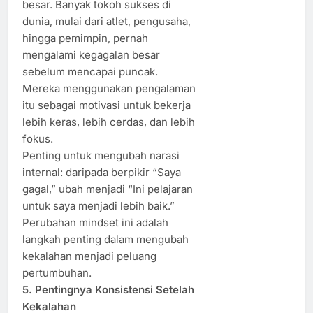
besar. Banyak tokoh sukses di
dunia, mulai dari atlet, pengusaha,
hingga pemimpin, pernah
mengalami kegagalan besar
sebelum mencapai puncak.
Mereka menggunakan pengalaman
itu sebagai motivasi untuk bekerja
lebih keras, lebih cerdas, dan lebih
fokus.
Penting untuk mengubah narasi
internal: daripada berpikir “Saya
gagal,” ubah menjadi “Ini pelajaran
untuk saya menjadi lebih baik.”
Perubahan mindset ini adalah
langkah penting dalam mengubah
kekalahan menjadi peluang
pertumbuhan.
5. Pentingnya Konsistensi Setelah
Kekalahan