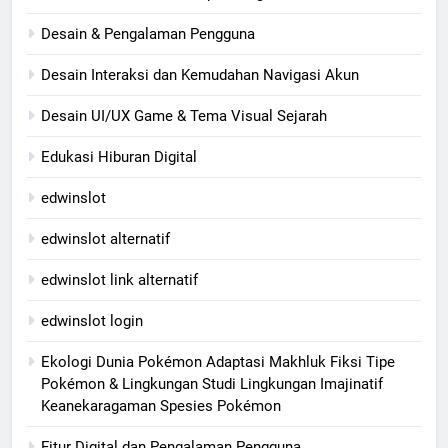
Desain & Pengalaman Pengguna
Desain Interaksi dan Kemudahan Navigasi Akun
Desain UI/UX Game & Tema Visual Sejarah
Edukasi Hiburan Digital
edwinslot
edwinslot alternatif
edwinslot link alternatif
edwinslot login
Ekologi Dunia Pokémon Adaptasi Makhluk Fiksi Tipe
Pokémon & Lingkungan Studi Lingkungan Imajinatif
Keanekaragaman Spesies Pokémon
Fitur Digital dan Pengalaman Pengguna