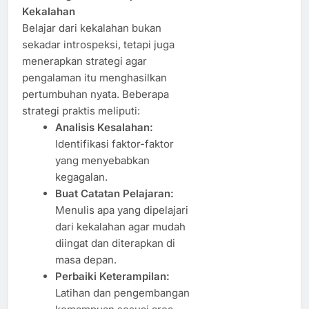
Kekalahan
Belajar dari kekalahan bukan
sekadar introspeksi, tetapi juga
menerapkan strategi agar
pengalaman itu menghasilkan
pertumbuhan nyata. Beberapa
strategi praktis meliputi:
Analisis Kesalahan:
Identifikasi faktor-faktor
yang menyebabkan
kegagalan.
Buat Catatan Pelajaran:
Menulis apa yang dipelajari
dari kekalahan agar mudah
diingat dan diterapkan di
masa depan.
Perbaiki Keterampilan:
Latihan dan pengembangan