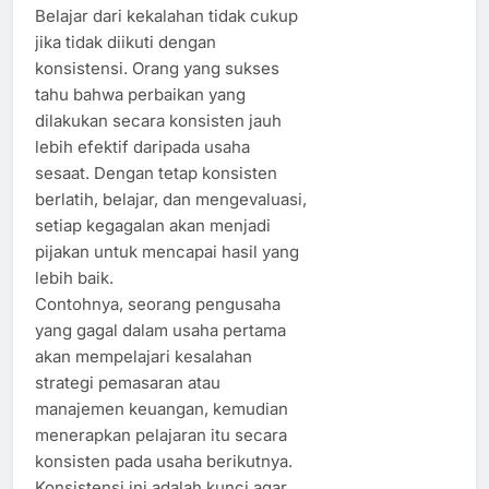
Belajar dari kekalahan tidak cukup
jika tidak diikuti dengan
konsistensi. Orang yang sukses
tahu bahwa perbaikan yang
dilakukan secara konsisten jauh
lebih efektif daripada usaha
sesaat. Dengan tetap konsisten
berlatih, belajar, dan mengevaluasi,
setiap kegagalan akan menjadi
pijakan untuk mencapai hasil yang
lebih baik.
Contohnya, seorang pengusaha
yang gagal dalam usaha pertama
akan mempelajari kesalahan
strategi pemasaran atau
manajemen keuangan, kemudian
menerapkan pelajaran itu secara
konsisten pada usaha berikutnya.
Konsistensi ini adalah kunci agar