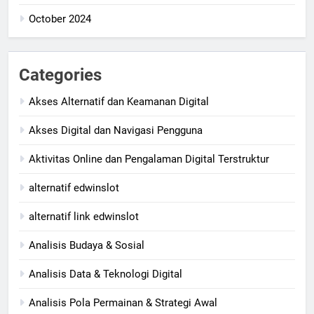
October 2024
Categories
Akses Alternatif dan Keamanan Digital
Akses Digital dan Navigasi Pengguna
Aktivitas Online dan Pengalaman Digital Terstruktur
alternatif edwinslot
alternatif link edwinslot
Analisis Budaya & Sosial
Analisis Data & Teknologi Digital
Analisis Pola Permainan & Strategi Awal