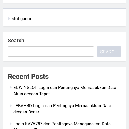
slot gacor
Search
SEARCH
Recent Posts
EDWINSLOT Login dan Pentingnya Memasukkan Data
Akun dengan Tepat
LEBAH4D Login dan Pentingnya Memasukkan Data
dengan Benar
Login KAYA787 dan Pentingnya Menggunakan Data