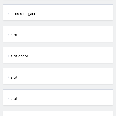
situs slot gacor
slot
slot gacor
slot
slot