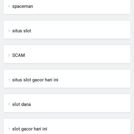
spaceman
situs slot
SCAM
situs slot gacor hari ini
slot dana
slot gacor hari ini