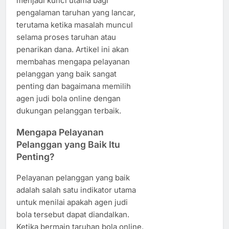
menjadi kunci utama bagi
pengalaman taruhan yang lancar,
terutama ketika masalah muncul
selama proses taruhan atau
penarikan dana. Artikel ini akan
membahas mengapa pelayanan
pelanggan yang baik sangat
penting dan bagaimana memilih
agen judi bola online dengan
dukungan pelanggan terbaik.
Mengapa Pelayanan
Pelanggan yang Baik Itu
Penting?
Pelayanan pelanggan yang baik
adalah salah satu indikator utama
untuk menilai apakah agen judi
bola tersebut dapat diandalkan.
Ketika bermain taruhan bola online,