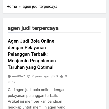
Home
agen judi terpercaya
agen judi terpercaya
Agen Judi Bola Online
dengan Pelayanan
Pelanggan Terbaik:
Menjamin Pengalaman
Taruhan yang Optimal
ee4f9e7
2 years ago
0
9
mins
Cari agen judi bola online dengan
pelayanan pelanggan terbaik.
Artikel ini memberikan panduan
lengkap untuk memilih agen yang