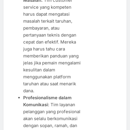
Masalah:
Tim customer
service yang kompeten
harus dapat mengatasi
masalah terkait taruhan,
pembayaran, atau
pertanyaan teknis dengan
cepat dan efektif. Mereka
juga harus tahu cara
memberikan panduan yang
jelas jika pemain mengalami
kesulitan dalam
menggunakan platform
taruhan atau saat menarik
dana.
Profesionalisme dalam
Komunikasi:
Tim layanan
pelanggan yang profesional
akan selalu berkomunikasi
dengan sopan, ramah, dan