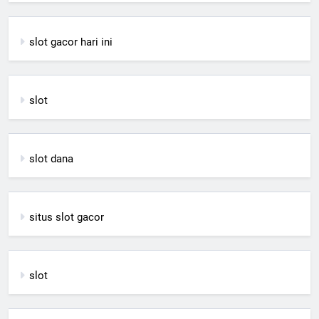
slot gacor hari ini
slot
slot dana
situs slot gacor
slot