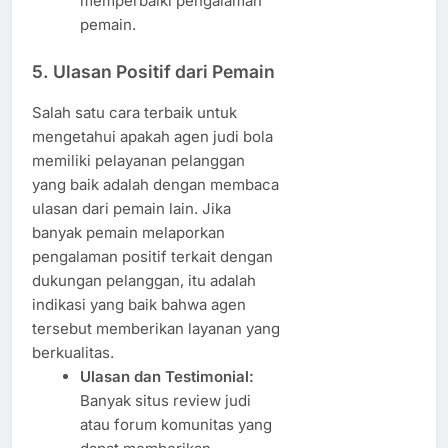
memperbaiki pengalaman
pemain.
5.
Ulasan Positif dari Pemain
Salah satu cara terbaik untuk
mengetahui apakah agen judi bola
memiliki pelayanan pelanggan
yang baik adalah dengan membaca
ulasan dari pemain lain. Jika
banyak pemain melaporkan
pengalaman positif terkait dengan
dukungan pelanggan, itu adalah
indikasi yang baik bahwa agen
tersebut memberikan layanan yang
berkualitas.
Ulasan dan Testimonial:
Banyak situs review judi
atau forum komunitas yang