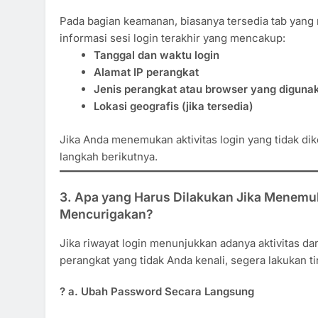
Pada bagian keamanan, biasanya tersedia tab yan
informasi sesi login terakhir yang mencakup:
Tanggal dan waktu login
Alamat IP perangkat
Jenis perangkat atau browser yang diguna
Lokasi geografis (jika tersedia)
Jika Anda menemukan aktivitas login yang tidak dike
langkah berikutnya.
3. Apa yang Harus Dilakukan Jika Menemuk
Mencurigakan?
Jika riwayat login menunjukkan adanya aktivitas dari
perangkat yang tidak Anda kenali, segera lakukan ti
? a. Ubah Password Secara Langsung