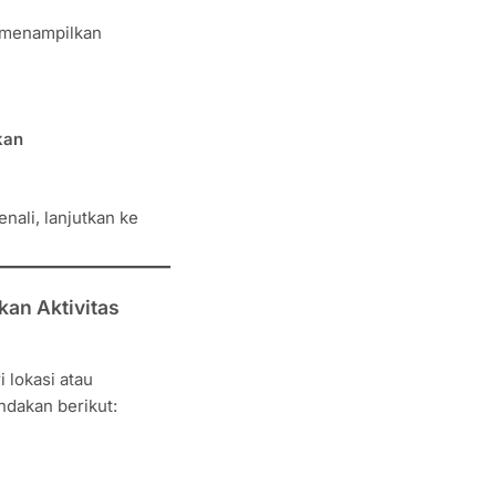
g menampilkan
kan
nali, lanjutkan ke
an Aktivitas
 lokasi atau
ndakan berikut: