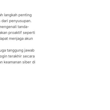
h langkah penting
 dari penyusupan.
mengenali tanda-
akan proaktif seperti
dapat menjaga akun
 juga tanggung jawab
login terakhir secara
an keamanan siber di