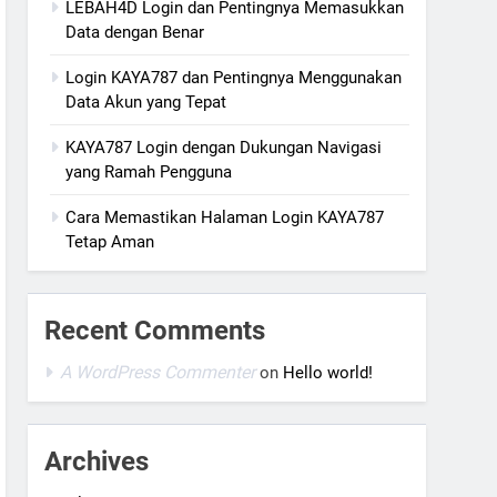
LEBAH4D Login dan Pentingnya Memasukkan
Data dengan Benar
Login KAYA787 dan Pentingnya Menggunakan
Data Akun yang Tepat
KAYA787 Login dengan Dukungan Navigasi
yang Ramah Pengguna
Cara Memastikan Halaman Login KAYA787
Tetap Aman
Recent Comments
A WordPress Commenter
on
Hello world!
Archives