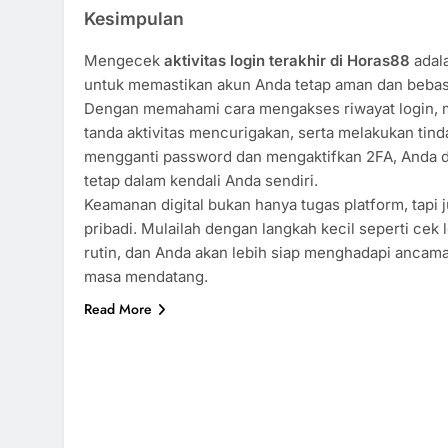
Kesimpulan
Mengecek
aktivitas login terakhir di Horas88
adala
untuk memastikan akun Anda tetap aman dan bebas
Dengan memahami cara mengakses riwayat login, 
tanda aktivitas mencurigakan, serta melakukan tind
mengganti password dan mengaktifkan 2FA, Anda 
tetap dalam kendali Anda sendiri.
Keamanan digital bukan hanya tugas platform, tapi
pribadi. Mulailah dengan langkah kecil seperti cek 
rutin, dan Anda akan lebih siap menghadapi ancam
masa mendatang.
Read More