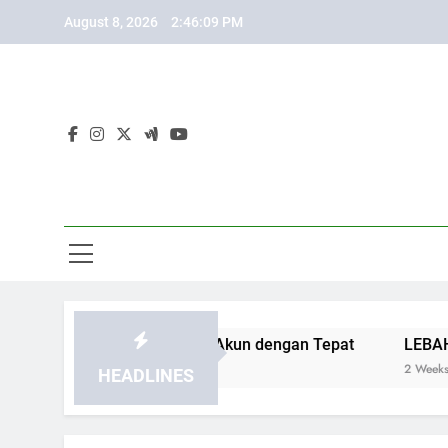
Skip
August 8, 2026
2:46:10 PM
to
content
Min
Tampil Ker
Memasukkan Data Akun dengan Tepat
LEBAH4D Login d
2 Weeks Ago
HEADLINES