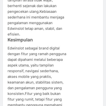
tampilan terasa tidak wajar,
berhenti sejenak dan lakukan
pengecekan ulang.Kebiasaan
sederhana ini membantu menjaga
pengalaman menggunakan
Edwinslot tetap aman, stabil, dan
efisien.
Kesimpulan
Edwinslot sebagai brand digital
dengan fitur yang ramah pengguna
dapat dipahami melalui beberapa
aspek utama, yaitu tampilan
responsif, navigasi sederhana,
akses mobile yang praktis,
keamanan akun, stabilitas sistem,
dan pengalaman pengguna yang
konsisten.Fitur yang baik bukan
fitur yang rumit, tetapi fitur yang
membantu pengguna memahami