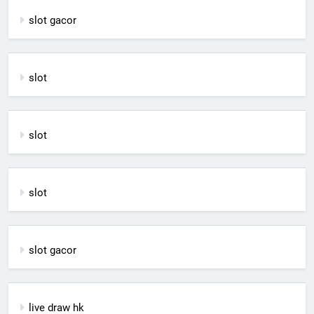
slot gacor
slot
slot
slot
slot gacor
live draw hk