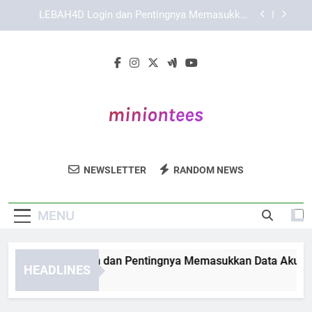
Skip
Login KAYA787 dan Pentingnya Menggunakan
to
Data Akun yang Tepat
content
KAYA787 Login dengan Dukungan Navigasi yang
Ramah Pengguna
EDWINSLOT Login dan Pentingnya Memasukkan
Data Akun dengan Tepat
LEBAH4D Login dan Pentingnya Memasukkan
Data dengan Benar
Login KAYA787 dan Pentingnya Menggunakan
Data Akun yang Tepat
Minion Tees
Tampil Keren Dan Lucu Dengan Koleksi T-
KAYA787 Login dengan Dukungan Navigasi yang
NEWSLETTER
RANDOM NEWS
Ramah Pengguna
Shirt Dari Minion Tees.
MENU
DWINSLOT Login dan Pentingnya Memasukkan Data Akun deng
HEADLINES
Weeks Ago