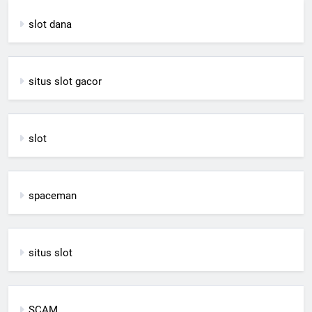
slot dana
situs slot gacor
slot
spaceman
situs slot
SCAM