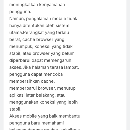
meningkatkan kenyamanan
pengguna.
Namun, pengalaman mobile tidak
hanya ditentukan oleh sistem
utama.Perangkat yang terlalu
berat, cache browser yang
menumpuk, koneksi yang tidak
stabil, atau browser yang belum
diperbarui dapat memengaruhi
akses.Jika halaman terasa lambat,
pengguna dapat mencoba
membersihkan cache,
memperbarui browser, menutup
aplikasi latar belakang, atau
menggunakan koneksi yang lebih
stabil.
Akses mobile yang baik membantu
pengguna baru memahami
halaman dengan mudah, sekaligus