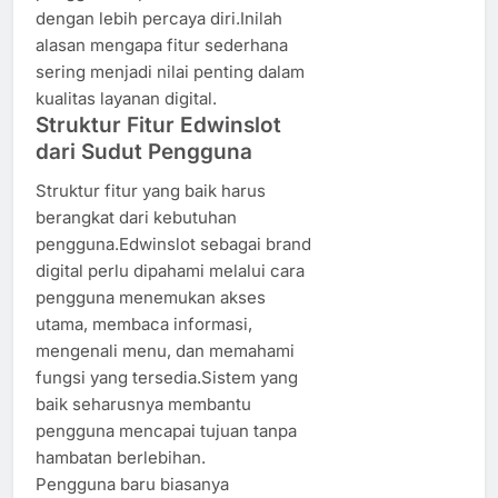
dengan lebih percaya diri.Inilah
alasan mengapa fitur sederhana
sering menjadi nilai penting dalam
kualitas layanan digital.
Struktur Fitur Edwinslot
dari Sudut Pengguna
Struktur fitur yang baik harus
berangkat dari kebutuhan
pengguna.Edwinslot sebagai brand
digital perlu dipahami melalui cara
pengguna menemukan akses
utama, membaca informasi,
mengenali menu, dan memahami
fungsi yang tersedia.Sistem yang
baik seharusnya membantu
pengguna mencapai tujuan tanpa
hambatan berlebihan.
Pengguna baru biasanya