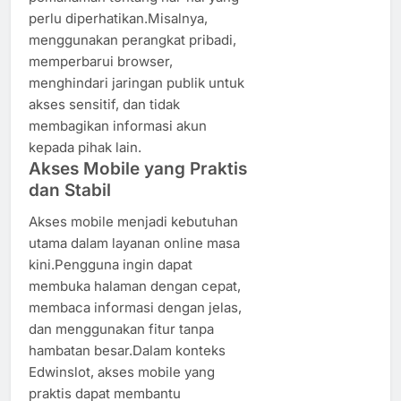
perlu diperhatikan.Misalnya,
menggunakan perangkat pribadi,
memperbarui browser,
menghindari jaringan publik untuk
akses sensitif, dan tidak
membagikan informasi akun
kepada pihak lain.
Akses Mobile yang Praktis
dan Stabil
Akses mobile menjadi kebutuhan
utama dalam layanan online masa
kini.Pengguna ingin dapat
membuka halaman dengan cepat,
membaca informasi dengan jelas,
dan menggunakan fitur tanpa
hambatan besar.Dalam konteks
Edwinslot, akses mobile yang
praktis dapat membantu