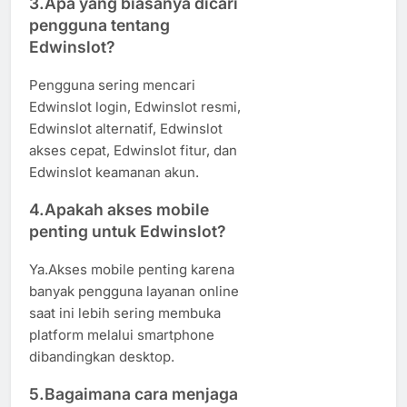
3.Apa yang biasanya dicari
pengguna tentang
Edwinslot?
Pengguna sering mencari
Edwinslot login, Edwinslot resmi,
Edwinslot alternatif, Edwinslot
akses cepat, Edwinslot fitur, dan
Edwinslot keamanan akun.
4.Apakah akses mobile
penting untuk Edwinslot?
Ya.Akses mobile penting karena
banyak pengguna layanan online
saat ini lebih sering membuka
platform melalui smartphone
dibandingkan desktop.
5.Bagaimana cara menjaga