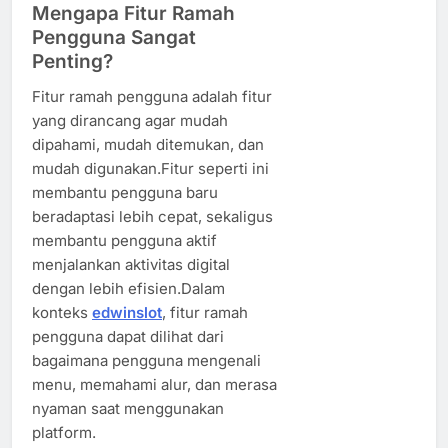
Mengapa Fitur Ramah
Pengguna Sangat
Penting?
Fitur ramah pengguna adalah fitur
yang dirancang agar mudah
dipahami, mudah ditemukan, dan
mudah digunakan.Fitur seperti ini
membantu pengguna baru
beradaptasi lebih cepat, sekaligus
membantu pengguna aktif
menjalankan aktivitas digital
dengan lebih efisien.Dalam
konteks
edwinslot
, fitur ramah
pengguna dapat dilihat dari
bagaimana pengguna mengenali
menu, memahami alur, dan merasa
nyaman saat menggunakan
platform.