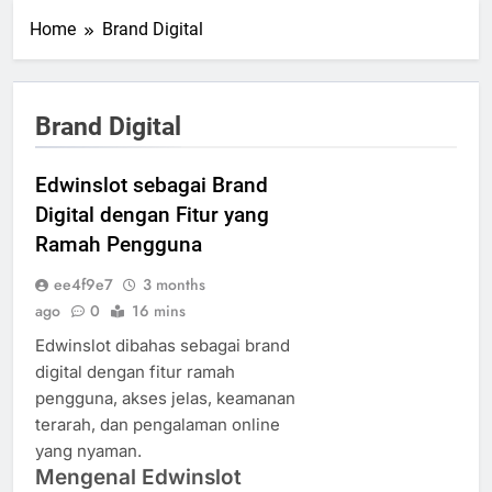
Home
Brand Digital
Brand Digital
Edwinslot sebagai Brand
Digital dengan Fitur yang
Ramah Pengguna
ee4f9e7
3 months
ago
0
16 mins
Edwinslot dibahas sebagai brand
digital dengan fitur ramah
pengguna, akses jelas, keamanan
terarah, dan pengalaman online
yang nyaman.
Mengenal Edwinslot