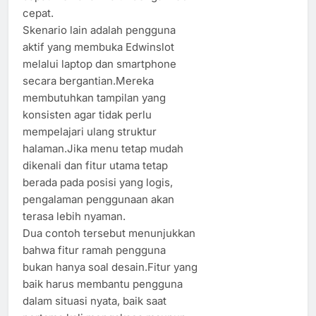
cepat.
Skenario lain adalah pengguna
aktif yang membuka Edwinslot
melalui laptop dan smartphone
secara bergantian.Mereka
membutuhkan tampilan yang
konsisten agar tidak perlu
mempelajari ulang struktur
halaman.Jika menu tetap mudah
dikenali dan fitur utama tetap
berada pada posisi yang logis,
pengalaman penggunaan akan
terasa lebih nyaman.
Dua contoh tersebut menunjukkan
bahwa fitur ramah pengguna
bukan hanya soal desain.Fitur yang
baik harus membantu pengguna
dalam situasi nyata, baik saat