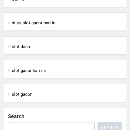
situs slot gacor hari ini
slot dana
slot gacor hari ini
slot gacor
Search
SEARCH