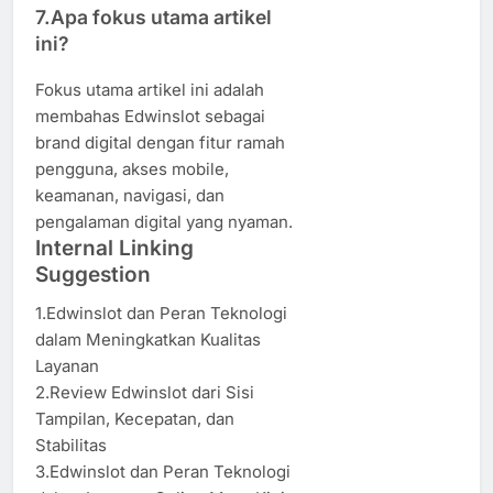
7.Apa fokus utama artikel
ini?
Fokus utama artikel ini adalah
membahas Edwinslot sebagai
brand digital dengan fitur ramah
pengguna, akses mobile,
keamanan, navigasi, dan
pengalaman digital yang nyaman.
Internal Linking
Suggestion
1.Edwinslot dan Peran Teknologi
dalam Meningkatkan Kualitas
Layanan
2.Review Edwinslot dari Sisi
Tampilan, Kecepatan, dan
Stabilitas
3.Edwinslot dan Peran Teknologi