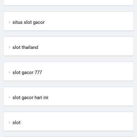
situs slot gacor
slot thailand
slot gacor 777
slot gacor hari ini
slot