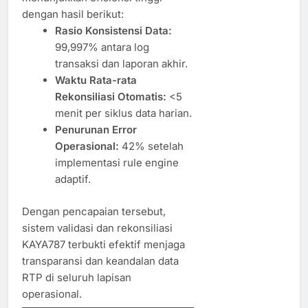
dengan hasil berikut:
Rasio Konsistensi Data:
99,997% antara log
transaksi dan laporan akhir.
Waktu Rata-rata
Rekonsiliasi Otomatis:
<5
menit per siklus data harian.
Penurunan Error
Operasional:
42% setelah
implementasi rule engine
adaptif.
Dengan pencapaian tersebut,
sistem validasi dan rekonsiliasi
KAYA787 terbukti efektif menjaga
transparansi dan keandalan data
RTP di seluruh lapisan
operasional.