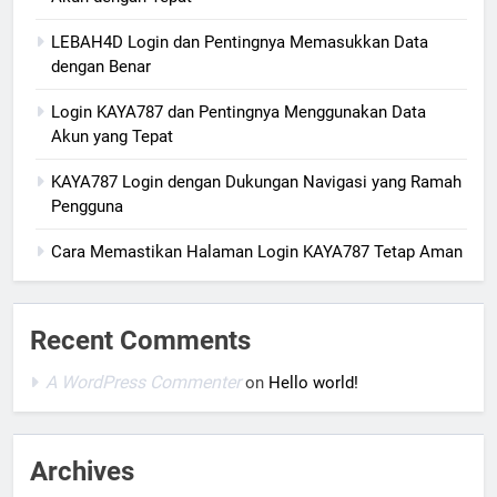
LEBAH4D Login dan Pentingnya Memasukkan Data
dengan Benar
Login KAYA787 dan Pentingnya Menggunakan Data
Akun yang Tepat
KAYA787 Login dengan Dukungan Navigasi yang Ramah
Pengguna
Cara Memastikan Halaman Login KAYA787 Tetap Aman
Recent Comments
A WordPress Commenter
on
Hello world!
Archives