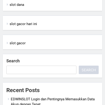
slot dana
slot gacor hari ini
slot gacor
Search
SEARCH
Recent Posts
EDWINSLOT Login dan Pentingnya Memasukkan Data
Akun dengan Tepat