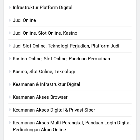
Infrastruktur Platform Digital
Judi Online
Judi Online, Slot Online, Kasino
Judi Slot Online, Teknologi Perjudian, Platform Judi
Kasino Online, Slot Online, Panduan Permainan
Kasino, Slot Online, Teknologi
Keamanan & Infrastruktur Digital
Keamanan Akses Browser
Keamanan Akses Digital & Privasi Siber
Keamanan Akses Multi Perangkat, Panduan Login Digital,
Perlindungan Akun Online