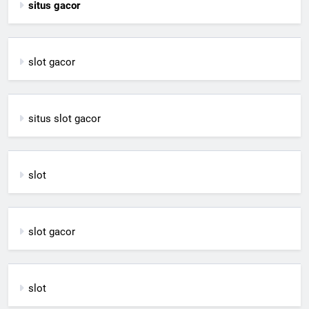
situs gacor
slot gacor
situs slot gacor
slot
slot gacor
slot