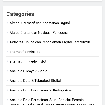
Categories
Akses Alternatif dan Keamanan Digital
Akses Digital dan Navigasi Pengguna
Aktivitas Online dan Pengalaman Digital Terstruktur
alternatif edwinslot
alternatif link edwinslot
Analisis Budaya & Sosial
Analisis Data & Teknologi Digital
Analisis Pola Permainan & Strategi Awal
Analisis Pola Permainan, Studi Perilaku Pemain,
Dinamika Reel Digital, Pengalaman Pengguna Lanjutan,