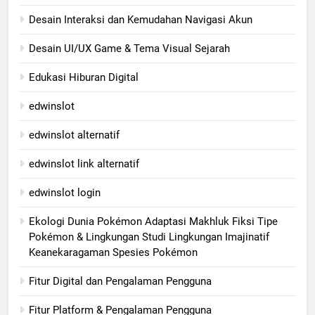
Desain Interaksi dan Kemudahan Navigasi Akun
Desain UI/UX Game & Tema Visual Sejarah
Edukasi Hiburan Digital
edwinslot
edwinslot alternatif
edwinslot link alternatif
edwinslot login
Ekologi Dunia Pokémon Adaptasi Makhluk Fiksi Tipe
Pokémon & Lingkungan Studi Lingkungan Imajinatif
Keanekaragaman Spesies Pokémon
Fitur Digital dan Pengalaman Pengguna
Fitur Platform & Pengalaman Pengguna