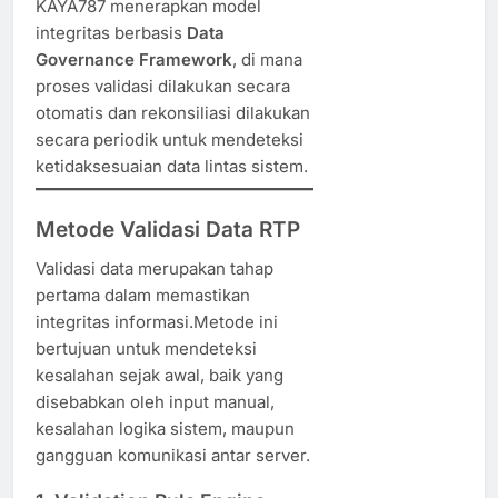
KAYA787 menerapkan model
integritas berbasis
Data
Governance Framework
, di mana
proses validasi dilakukan secara
otomatis dan rekonsiliasi dilakukan
secara periodik untuk mendeteksi
ketidaksesuaian data lintas sistem.
Metode Validasi Data RTP
Validasi data merupakan tahap
pertama dalam memastikan
integritas informasi.Metode ini
bertujuan untuk mendeteksi
kesalahan sejak awal, baik yang
disebabkan oleh input manual,
kesalahan logika sistem, maupun
gangguan komunikasi antar server.