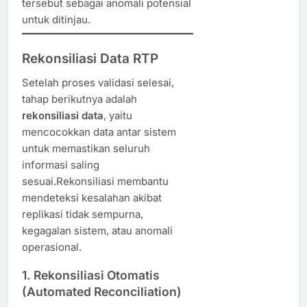
tersebut sebagai anomali potensial
untuk ditinjau.
Rekonsiliasi Data RTP
Setelah proses validasi selesai,
tahap berikutnya adalah
rekonsiliasi data
, yaitu
mencocokkan data antar sistem
untuk memastikan seluruh
informasi saling
sesuai.Rekonsiliasi membantu
mendeteksi kesalahan akibat
replikasi tidak sempurna,
kegagalan sistem, atau anomali
operasional.
1.
Rekonsiliasi Otomatis
(Automated Reconciliation)