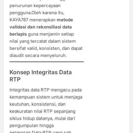
penurunan kepercayaan
pengguna.Oleh karena itu,
KAYA787 menerapkan
metode
validasi dan rekonsiliasi data
berlapis
guna menjamin setiap
nilai yang tercatat dalam sistem
bersifat valid, konsisten, dan dapat
diaudit secara menyeluruh.
Konsep Integritas Data
RTP
Integritas data RTP mengacu pada
kemampuan sistem untuk menjaga
keutuhan, konsistensi, dan
keakuratan nilai RTP sepanjang
siklus hidup datanya, mulai dari
pengumpulan hingga
pelaporan.Data RTP yang sah