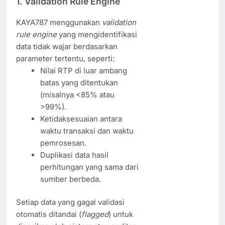
1.
Validation Rule Engine
KAYA787 menggunakan
validation
rule engine
yang mengidentifikasi
data tidak wajar berdasarkan
parameter tertentu, seperti:
Nilai RTP di luar ambang
batas yang ditentukan
(misalnya <85% atau
>99%).
Ketidaksesuaian antara
waktu transaksi dan waktu
pemrosesan.
Duplikasi data hasil
perhitungan yang sama dari
sumber berbeda.
Setiap data yang gagal validasi
otomatis ditandai (
flagged
) untuk