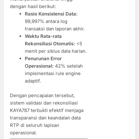
dengan hasil berikut:
Rasio Konsistensi Data:
99,997% antara log
transaksi dan laporan akhir.
Waktu Rata-rata
Rekonsiliasi Otomatis:
<5
menit per siklus data harian.
Penurunan Error
Operasional:
42% setelah
implementasi rule engine
adaptif.
Dengan pencapaian tersebut,
sistem validasi dan rekonsiliasi
KAYA787 terbukti efektif menjaga
transparansi dan keandalan data
RTP di seluruh lapisan
operasional.