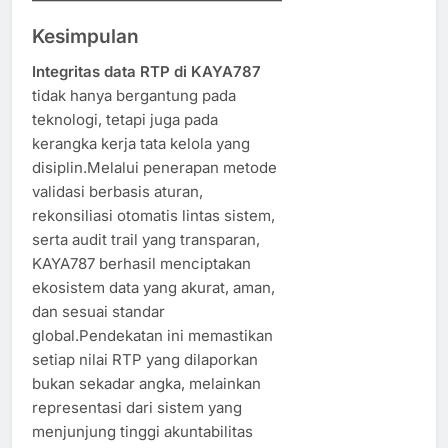
Kesimpulan
Integritas data RTP di KAYA787
tidak hanya bergantung pada
teknologi, tetapi juga pada
kerangka kerja tata kelola yang
disiplin.Melalui penerapan metode
validasi berbasis aturan,
rekonsiliasi otomatis lintas sistem,
serta audit trail yang transparan,
KAYA787 berhasil menciptakan
ekosistem data yang akurat, aman,
dan sesuai standar
global.Pendekatan ini memastikan
setiap nilai RTP yang dilaporkan
bukan sekadar angka, melainkan
representasi dari sistem yang
menjunjung tinggi akuntabilitas