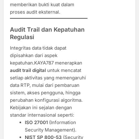
memberikan bukti kuat dalam
proses audit eksternal.
Audit Trail dan Kepatuhan
Regulasi
Integritas data tidak dapat
dipisahkan dari aspek
kepatuhan.KAYA787 menerapkan
audit trail digital
untuk mencatat
setiap aktivitas yang memengaruhi
data RTP, mulai dari pembaruan
sistem, akses pengguna, hingga
perubahan konfigurasi algoritma.
Kebijakan ini sejalan dengan
standar internasional seperti:
ISO 27001
(Information
Security Management).
NIST SP 800-53
(Security