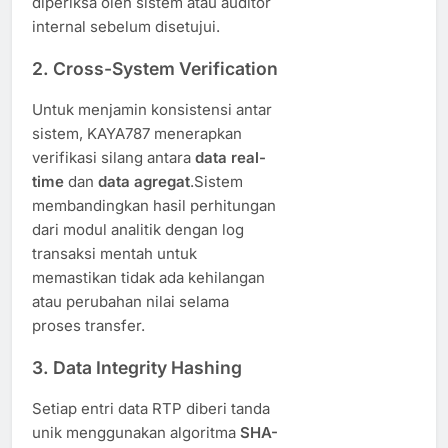
diperiksa oleh sistem atau auditor
internal sebelum disetujui.
2.
Cross-System Verification
Untuk menjamin konsistensi antar
sistem, KAYA787 menerapkan
verifikasi silang antara
data real-
time
dan
data agregat
.Sistem
membandingkan hasil perhitungan
dari modul analitik dengan log
transaksi mentah untuk
memastikan tidak ada kehilangan
atau perubahan nilai selama
proses transfer.
3.
Data Integrity Hashing
Setiap entri data RTP diberi tanda
unik menggunakan algoritma
SHA-