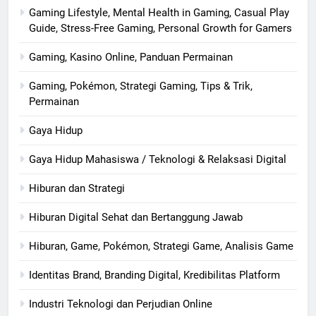
Gaming Lifestyle, Mental Health in Gaming, Casual Play
Guide, Stress-Free Gaming, Personal Growth for Gamers
Gaming, Kasino Online, Panduan Permainan
Gaming, Pokémon, Strategi Gaming, Tips & Trik,
Permainan
Gaya Hidup
Gaya Hidup Mahasiswa / Teknologi & Relaksasi Digital
Hiburan dan Strategi
Hiburan Digital Sehat dan Bertanggung Jawab
Hiburan, Game, Pokémon, Strategi Game, Analisis Game
Identitas Brand, Branding Digital, Kredibilitas Platform
Industri Teknologi dan Perjudian Online