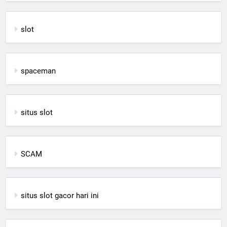
slot
spaceman
situs slot
SCAM
situs slot gacor hari ini