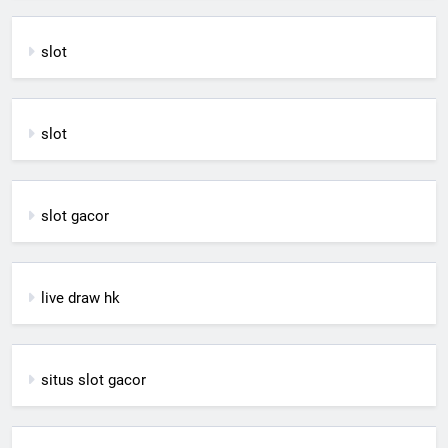
slot
slot
slot gacor
live draw hk
situs slot gacor