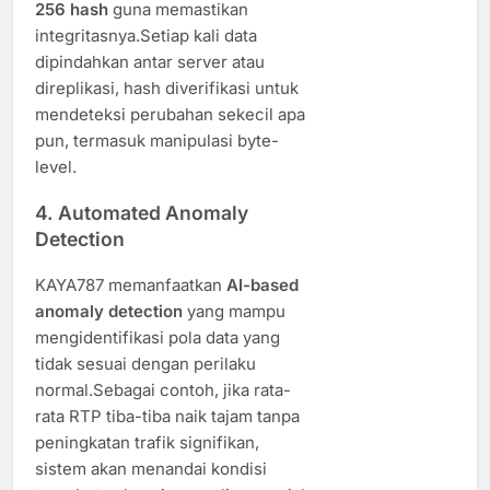
256 hash
guna memastikan
integritasnya.Setiap kali data
dipindahkan antar server atau
direplikasi, hash diverifikasi untuk
mendeteksi perubahan sekecil apa
pun, termasuk manipulasi byte-
level.
4.
Automated Anomaly
Detection
KAYA787 memanfaatkan
AI-based
anomaly detection
yang mampu
mengidentifikasi pola data yang
tidak sesuai dengan perilaku
normal.Sebagai contoh, jika rata-
rata RTP tiba-tiba naik tajam tanpa
peningkatan trafik signifikan,
sistem akan menandai kondisi