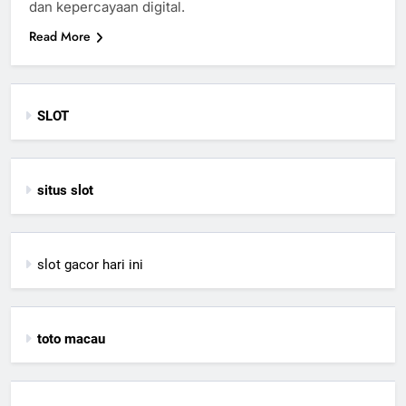
dan kepercayaan digital.
Read More
SLOT
situs slot
slot gacor hari ini
toto macau