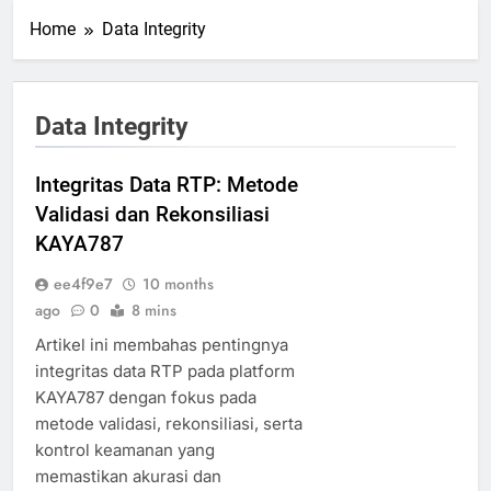
Home
Data Integrity
Data Integrity
Integritas Data RTP: Metode
Validasi dan Rekonsiliasi
KAYA787
ee4f9e7
10 months
ago
0
8 mins
Artikel ini membahas pentingnya
integritas data RTP pada platform
KAYA787 dengan fokus pada
metode validasi, rekonsiliasi, serta
kontrol keamanan yang
memastikan akurasi dan