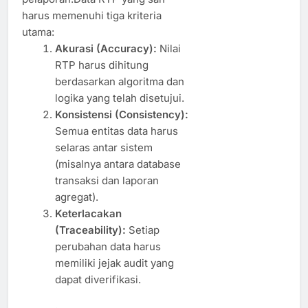
harus memenuhi tiga kriteria
utama:
Akurasi (Accuracy):
Nilai
RTP harus dihitung
berdasarkan algoritma dan
logika yang telah disetujui.
Konsistensi (Consistency):
Semua entitas data harus
selaras antar sistem
(misalnya antara database
transaksi dan laporan
agregat).
Keterlacakan
(Traceability):
Setiap
perubahan data harus
memiliki jejak audit yang
dapat diverifikasi.