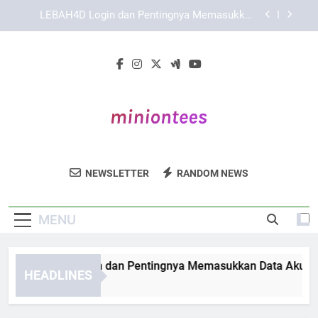
Skip
Login KAYA787 dan Pentingnya Menggunakan
to
Data Akun yang Tepat
content
KAYA787 Login dengan Dukungan Navigasi yang
Ramah Pengguna
EDWINSLOT Login dan Pentingnya Memasukkan
Data Akun dengan Tepat
LEBAH4D Login dan Pentingnya Memasukkan
Data dengan Benar
Login KAYA787 dan Pentingnya Menggunakan
Data Akun yang Tepat
Minion Tees
Tampil Keren Dan Lucu Dengan Koleksi T-
KAYA787 Login dengan Dukungan Navigasi yang
NEWSLETTER
RANDOM NEWS
Ramah Pengguna
Shirt Dari Minion Tees.
MENU
DWINSLOT Login dan Pentingnya Memasukkan Data Akun deng
HEADLINES
Weeks Ago