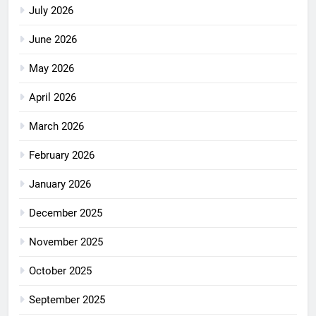
July 2026
June 2026
May 2026
April 2026
March 2026
February 2026
January 2026
December 2025
November 2025
October 2025
September 2025