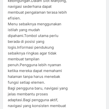
kebingungan.Dalam Slot Mahjong,
navigasi sederhana dapat
membuat pengalaman terasa lebih
efisien.
Menu sebaiknya menggunakan
istilah yang mudah
dipahami.Tombol utama perlu
berada di posisi yang
logis.Informasi pendukung
sebaiknya ringkas agar tidak
membuat tampilan
penuh.Pengguna lebih nyaman
ketika mereka dapat memahami
halaman tanpa harus menebak
fungsi setiap elemen.
Bagi pengguna baru, navigasi yang
jelas membantu proses
adaptasi.Bagi pengguna aktif,
navigasi yang konsisten membuat