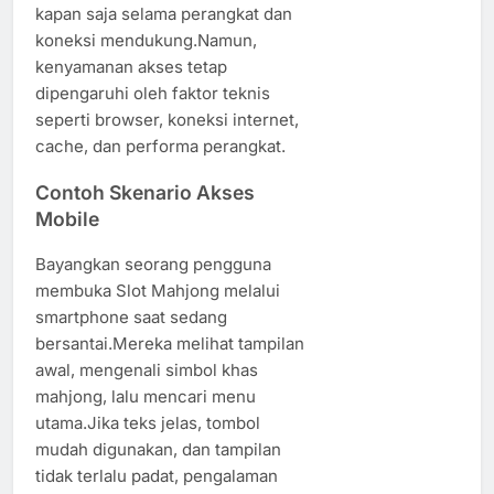
kapan saja selama perangkat dan
koneksi mendukung.Namun,
kenyamanan akses tetap
dipengaruhi oleh faktor teknis
seperti browser, koneksi internet,
cache, dan performa perangkat.
Contoh Skenario Akses
Mobile
Bayangkan seorang pengguna
membuka Slot Mahjong melalui
smartphone saat sedang
bersantai.Mereka melihat tampilan
awal, mengenali simbol khas
mahjong, lalu mencari menu
utama.Jika teks jelas, tombol
mudah digunakan, dan tampilan
tidak terlalu padat, pengalaman