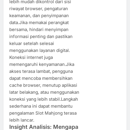
lebih mudah dikontrol dari sisi
riwayat browser, pengaturan
keamanan, dan penyimpanan
data.Jika memakai perangkat
bersama, hindari menyimpan
informasi penting dan pastikan
keluar setelah selesai
menggunakan layanan digital.
Koneksi internet juga
memengaruhi kenyamanan.Jika
akses terasa lambat, pengguna
dapat mencoba membersihkan
cache browser, menutup aplikasi
latar belakang, atau menggunakan
koneksi yang lebih stabil.Langkah
sederhana ini dapat membantu
pengalaman Slot Mahjong terasa
lebih lancar.
Insight Analisis: Mengapa