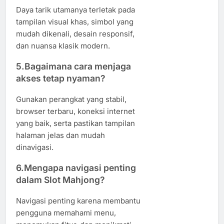
Daya tarik utamanya terletak pada
tampilan visual khas, simbol yang
mudah dikenali, desain responsif,
dan nuansa klasik modern.
5.Bagaimana cara menjaga
akses tetap nyaman?
Gunakan perangkat yang stabil,
browser terbaru, koneksi internet
yang baik, serta pastikan tampilan
halaman jelas dan mudah
dinavigasi.
6.Mengapa navigasi penting
dalam Slot Mahjong?
Navigasi penting karena membantu
pengguna memahami menu,