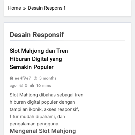
Home
Desain Responsif
Desain Responsif
Slot Mahjong dan Tren
Hiburan Digital yang
Semakin Populer
ee4f9e7
3 months
ago
0
16 mins
Slot Mahjong dibahas sebagai tren
hiburan digital populer dengan
tampilan ikonik, akses responsif,
fitur mudah dipahami, dan
pengalaman pengguna.
Mengenal Slot Mahjong