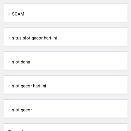
SCAM
situs slot gacor hari ini
slot dana
slot gacor hari ini
slot gacor