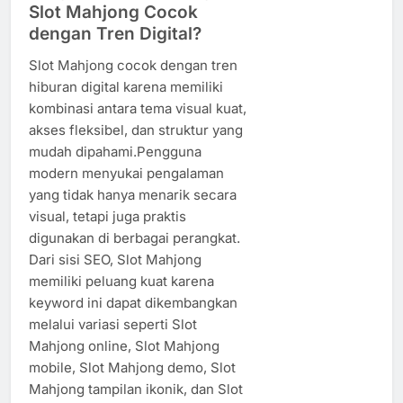
Slot Mahjong Cocok
dengan Tren Digital?
Slot Mahjong cocok dengan tren
hiburan digital karena memiliki
kombinasi antara tema visual kuat,
akses fleksibel, dan struktur yang
mudah dipahami.Pengguna
modern menyukai pengalaman
yang tidak hanya menarik secara
visual, tetapi juga praktis
digunakan di berbagai perangkat.
Dari sisi SEO, Slot Mahjong
memiliki peluang kuat karena
keyword ini dapat dikembangkan
melalui variasi seperti Slot
Mahjong online, Slot Mahjong
mobile, Slot Mahjong demo, Slot
Mahjong tampilan ikonik, dan Slot