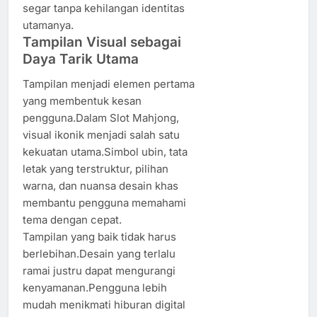
segar tanpa kehilangan identitas
utamanya.
Tampilan Visual sebagai
Daya Tarik Utama
Tampilan menjadi elemen pertama
yang membentuk kesan
pengguna.Dalam Slot Mahjong,
visual ikonik menjadi salah satu
kekuatan utama.Simbol ubin, tata
letak yang terstruktur, pilihan
warna, dan nuansa desain khas
membantu pengguna memahami
tema dengan cepat.
Tampilan yang baik tidak harus
berlebihan.Desain yang terlalu
ramai justru dapat mengurangi
kenyamanan.Pengguna lebih
mudah menikmati hiburan digital