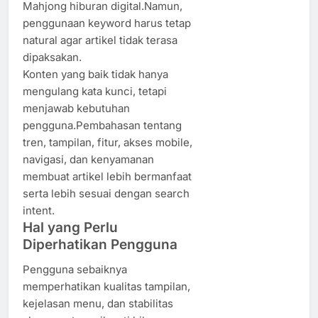
Mahjong hiburan digital.Namun,
penggunaan keyword harus tetap
natural agar artikel tidak terasa
dipaksakan.
Konten yang baik tidak hanya
mengulang kata kunci, tetapi
menjawab kebutuhan
pengguna.Pembahasan tentang
tren, tampilan, fitur, akses mobile,
navigasi, dan kenyamanan
membuat artikel lebih bermanfaat
serta lebih sesuai dengan search
intent.
Hal yang Perlu
Diperhatikan Pengguna
Pengguna sebaiknya
memperhatikan kualitas tampilan,
kejelasan menu, dan stabilitas