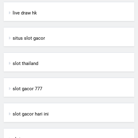
live draw hk
situs slot gacor
slot thailand
slot gacor 777
slot gacor hari ini