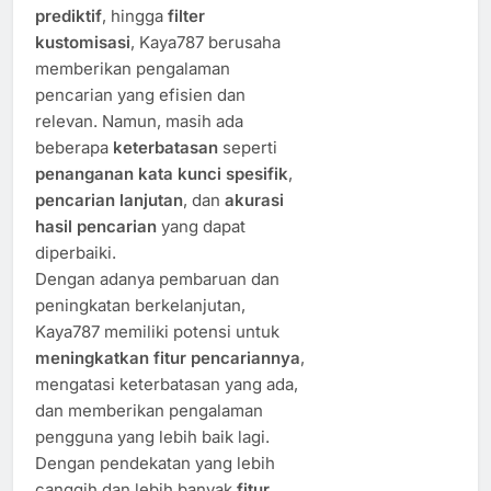
prediktif
, hingga
filter
kustomisasi
, Kaya787 berusaha
memberikan pengalaman
pencarian yang efisien dan
relevan. Namun, masih ada
beberapa
keterbatasan
seperti
penanganan kata kunci spesifik
,
pencarian lanjutan
, dan
akurasi
hasil pencarian
yang dapat
diperbaiki.
Dengan adanya pembaruan dan
peningkatan berkelanjutan,
Kaya787 memiliki potensi untuk
meningkatkan fitur pencariannya
,
mengatasi keterbatasan yang ada,
dan memberikan pengalaman
pengguna yang lebih baik lagi.
Dengan pendekatan yang lebih
canggih dan lebih banyak
fitur