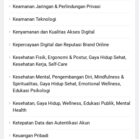
Keamanan Jaringan & Perlindungan Privasi
Keamanan Teknologi
Kenyamanan dan Kualitas Akses Digital
Kepercayaan Digital dan Reputasi Brand Online
Kesehatan Fisik, Ergonomi & Postur, Gaya Hidup Sehat,
Kesehatan Kerja, Self-Care
Kesehatan Mental, Pengembangan Diri, Mindfulness &
Spiritualitas, Gaya Hidup Sehat, Emotional Wellness,
Edukasi Psikologi
Kesehatan, Gaya Hidup, Wellness, Edukasi Publik, Mental
Health
Ketepatan Data dan Autentikasi Akun
Keuangan Pribadi