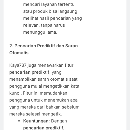
mencari layanan tertentu
atau produk bisa langsung
melihat hasil pencarian yang
relevan, tanpa harus
menunggu lama.
2.
Pencarian Prediktif dan Saran
Otomatis
Kaya787 juga menawarkan
fitur
pencarian prediktif
, yang
menampilkan saran otomatis saat
pengguna mulai mengetikkan kata
kunci. Fitur ini memudahkan
pengguna untuk menemukan apa
yang mereka cari bahkan sebelum
mereka selesai mengetik.
Keuntungan:
Dengan
pencarian prediktif
,