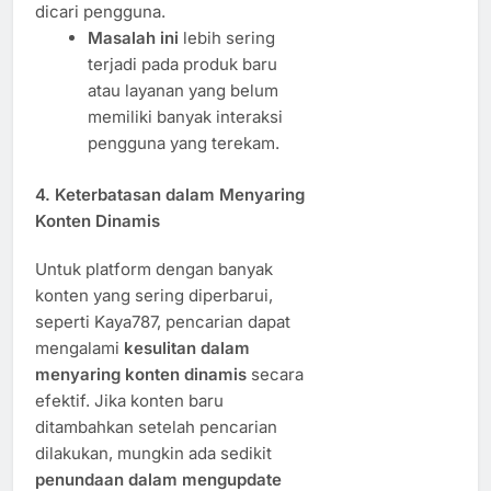
dicari pengguna.
Masalah ini
lebih sering
terjadi pada produk baru
atau layanan yang belum
memiliki banyak interaksi
pengguna yang terekam.
4.
Keterbatasan dalam Menyaring
Konten Dinamis
Untuk platform dengan banyak
konten yang sering diperbarui,
seperti Kaya787, pencarian dapat
mengalami
kesulitan dalam
menyaring konten dinamis
secara
efektif. Jika konten baru
ditambahkan setelah pencarian
dilakukan, mungkin ada sedikit
penundaan dalam mengupdate