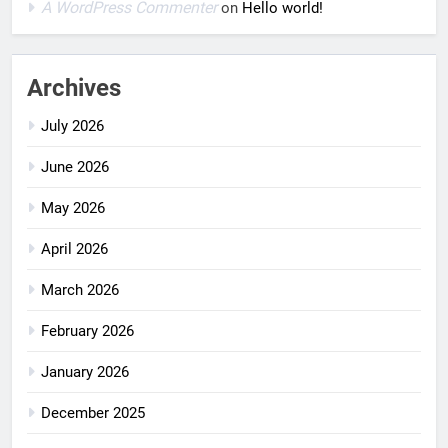
A WordPress Commenter
on
Hello world!
Archives
July 2026
June 2026
May 2026
April 2026
March 2026
February 2026
January 2026
December 2025