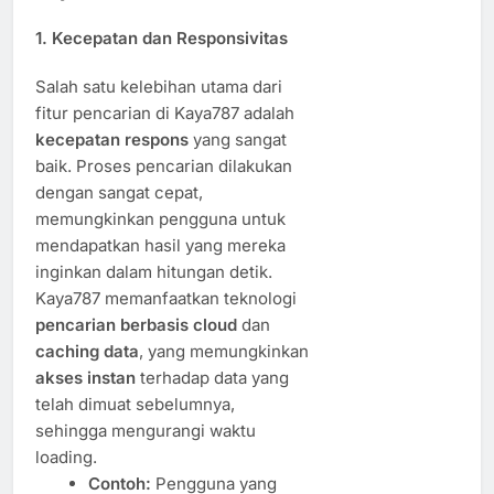
1.
Kecepatan dan Responsivitas
Salah satu kelebihan utama dari
fitur pencarian di Kaya787 adalah
kecepatan respons
yang sangat
baik. Proses pencarian dilakukan
dengan sangat cepat,
memungkinkan pengguna untuk
mendapatkan hasil yang mereka
inginkan dalam hitungan detik.
Kaya787 memanfaatkan teknologi
pencarian berbasis cloud
dan
caching data
, yang memungkinkan
akses instan
terhadap data yang
telah dimuat sebelumnya,
sehingga mengurangi waktu
loading.
Contoh:
Pengguna yang