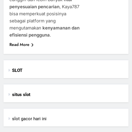
penyesuaian pencarian
, Kaya787
bisa memperkuat posisinya
sebagai platform yang
mengutamakan
kenyamanan dan
efisiensi pengguna
.
Read More
SLOT
situs slot
slot gacor hari ini