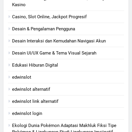
Kasino
Casino, Slot Online, Jackpot Progresif
Desain & Pengalaman Pengguna
Desain Interaksi dan Kemudahan Navigasi Akun
Desain UI/UX Game & Tema Visual Sejarah
Edukasi Hiburan Digital
edwinslot
edwinslot alternatif
edwinslot link alternatif
edwinslot login
Ekologi Dunia Pokémon Adaptasi Makhluk Fiksi Tipe