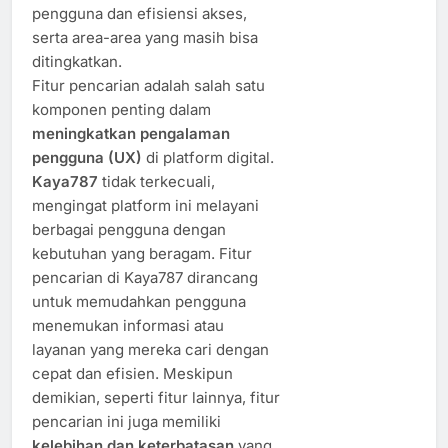
pengguna dan efisiensi akses,
serta area-area yang masih bisa
ditingkatkan.
Fitur pencarian adalah salah satu
komponen penting dalam
meningkatkan pengalaman
pengguna (UX)
di platform digital.
Kaya787
tidak terkecuali,
mengingat platform ini melayani
berbagai pengguna dengan
kebutuhan yang beragam. Fitur
pencarian di Kaya787 dirancang
untuk memudahkan pengguna
menemukan informasi atau
layanan yang mereka cari dengan
cepat dan efisien. Meskipun
demikian, seperti fitur lainnya, fitur
pencarian ini juga memiliki
kelebihan dan keterbatasan
yang