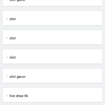
slot
slot
slot
slot gacor
live draw hk