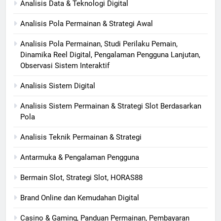
Analisis Data & Teknologi Digital
Analisis Pola Permainan & Strategi Awal
Analisis Pola Permainan, Studi Perilaku Pemain,
Dinamika Reel Digital, Pengalaman Pengguna Lanjutan,
Observasi Sistem Interaktif
Analisis Sistem Digital
Analisis Sistem Permainan & Strategi Slot Berdasarkan
Pola
Analisis Teknik Permainan & Strategi
Antarmuka & Pengalaman Pengguna
Bermain Slot, Strategi Slot, HORAS88
Brand Online dan Kemudahan Digital
Casino & Gaming, Panduan Permainan, Pembayaran