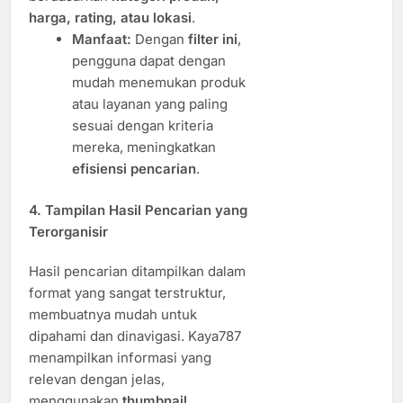
harga, rating, atau lokasi
.
Manfaat:
Dengan
filter ini
,
pengguna dapat dengan
mudah menemukan produk
atau layanan yang paling
sesuai dengan kriteria
mereka, meningkatkan
efisiensi pencarian
.
4.
Tampilan Hasil Pencarian yang
Terorganisir
Hasil pencarian ditampilkan dalam
format yang sangat terstruktur,
membuatnya mudah untuk
dipahami dan dinavigasi. Kaya787
menampilkan informasi yang
relevan dengan jelas,
menggunakan
thumbnail,