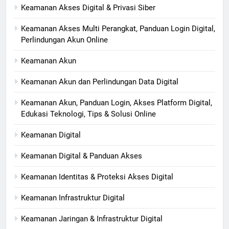
Keamanan Akses Digital & Privasi Siber
Keamanan Akses Multi Perangkat, Panduan Login Digital,
Perlindungan Akun Online
Keamanan Akun
Keamanan Akun dan Perlindungan Data Digital
Keamanan Akun, Panduan Login, Akses Platform Digital,
Edukasi Teknologi, Tips & Solusi Online
Keamanan Digital
Keamanan Digital & Panduan Akses
Keamanan Identitas & Proteksi Akses Digital
Keamanan Infrastruktur Digital
Keamanan Jaringan & Infrastruktur Digital