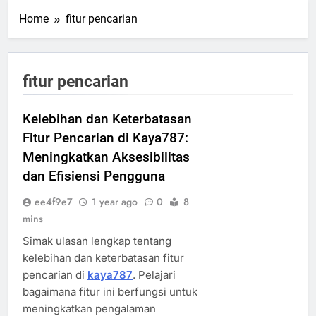
Home
fitur pencarian
fitur pencarian
Kelebihan dan Keterbatasan
Fitur Pencarian di Kaya787:
Meningkatkan Aksesibilitas
dan Efisiensi Pengguna
ee4f9e7
1 year ago
0
8
mins
Simak ulasan lengkap tentang
kelebihan dan keterbatasan fitur
pencarian di
kaya787
. Pelajari
bagaimana fitur ini berfungsi untuk
meningkatkan pengalaman