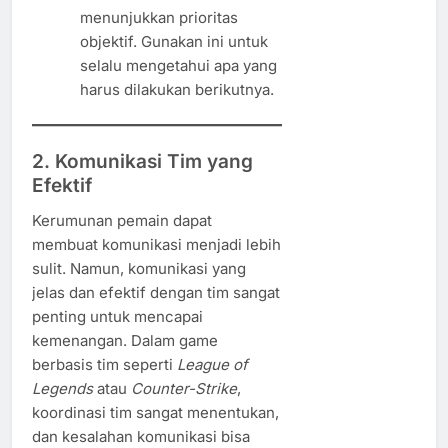
menunjukkan prioritas
objektif. Gunakan ini untuk
selalu mengetahui apa yang
harus dilakukan berikutnya.
2. Komunikasi Tim yang
Efektif
Kerumunan pemain dapat
membuat komunikasi menjadi lebih
sulit. Namun, komunikasi yang
jelas dan efektif dengan tim sangat
penting untuk mencapai
kemenangan. Dalam game
berbasis tim seperti
League of
Legends
atau
Counter-Strike
,
koordinasi tim sangat menentukan,
dan kesalahan komunikasi bisa