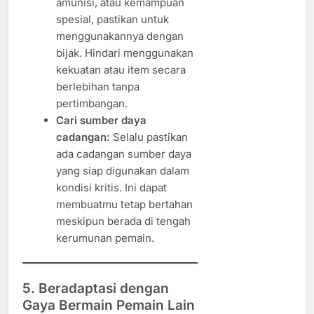
amunisi, atau kemampuan
spesial, pastikan untuk
menggunakannya dengan
bijak. Hindari menggunakan
kekuatan atau item secara
berlebihan tanpa
pertimbangan.
Cari sumber daya
cadangan:
Selalu pastikan
ada cadangan sumber daya
yang siap digunakan dalam
kondisi kritis. Ini dapat
membuatmu tetap bertahan
meskipun berada di tengah
kerumunan pemain.
5. Beradaptasi dengan
Gaya Bermain Pemain Lain