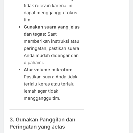
tidak relevan karena ini
dapat mengganggu fokus
tim.
Gunakan suara yang jelas
dan tegas:
Saat
memberikan instruksi atau
peringatan, pastikan suara
Anda mudah didengar dan
dipahami.
Atur volume mikrofon:
Pastikan suara Anda tidak
terlalu keras atau terlalu
lemah agar tidak
mengganggu tim.
3.
Gunakan Panggilan dan
Peringatan yang Jelas