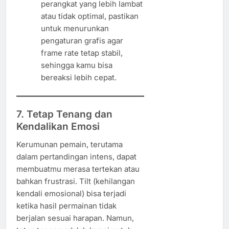
perangkat yang lebih lambat
atau tidak optimal, pastikan
untuk menurunkan
pengaturan grafis agar
frame rate tetap stabil,
sehingga kamu bisa
bereaksi lebih cepat.
7. Tetap Tenang dan
Kendalikan Emosi
Kerumunan pemain, terutama
dalam pertandingan intens, dapat
membuatmu merasa tertekan atau
bahkan frustrasi. Tilt (kehilangan
kendali emosional) bisa terjadi
ketika hasil permainan tidak
berjalan sesuai harapan. Namun,