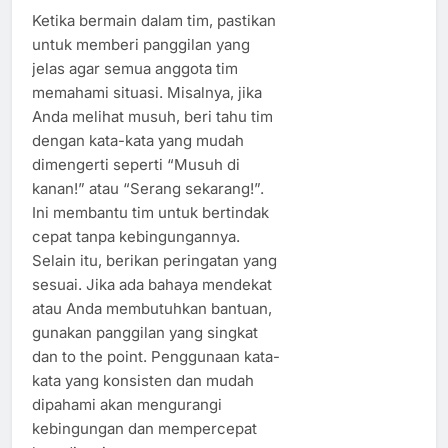
Ketika bermain dalam tim, pastikan
untuk memberi panggilan yang
jelas agar semua anggota tim
memahami situasi. Misalnya, jika
Anda melihat musuh, beri tahu tim
dengan kata-kata yang mudah
dimengerti seperti “Musuh di
kanan!” atau “Serang sekarang!”.
Ini membantu tim untuk bertindak
cepat tanpa kebingungannya.
Selain itu, berikan peringatan yang
sesuai. Jika ada bahaya mendekat
atau Anda membutuhkan bantuan,
gunakan panggilan yang singkat
dan to the point. Penggunaan kata-
kata yang konsisten dan mudah
dipahami akan mengurangi
kebingungan dan mempercepat