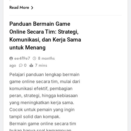
Read More
Panduan Bermain Game
Online Secara Tim: Strategi,
Komunikasi, dan Kerja Sama
untuk Menang
ee4f9e7
8 months
ago
0
7 mins
Pelajari panduan lengkap bermain
game online secara tim, mulai dari
komunikasi efektif, pembagian
peran, strategi, hingga kebiasaan
yang meningkatkan kerja sama.
Cocok untuk pemain yang ingin
tampil solid dan kompak.
Bermain game online secara tim
bukan hanya soal kemampuan