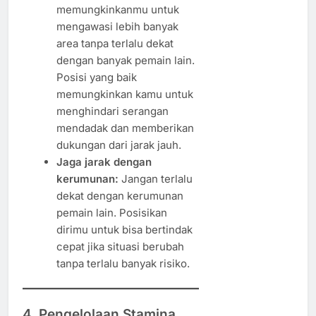
memungkinkanmu untuk
mengawasi lebih banyak
area tanpa terlalu dekat
dengan banyak pemain lain.
Posisi yang baik
memungkinkan kamu untuk
menghindari serangan
mendadak dan memberikan
dukungan dari jarak jauh.
Jaga jarak dengan
kerumunan:
Jangan terlalu
dekat dengan kerumunan
pemain lain. Posisikan
dirimu untuk bisa bertindak
cepat jika situasi berubah
tanpa terlalu banyak risiko.
4. Pengelolaan Stamina