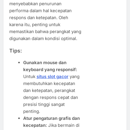
menyebabkan penurunan
performa dalam hal kecepatan
respons dan ketepatan. Oleh
karena itu, penting untuk
memastikan bahwa perangkat yang
digunakan dalam kondisi optimal.
Tips:
Gunakan mouse dan
keyboard yang responsif:
Untuk
situs slot gacor
yang
membutuhkan kecepatan
dan ketepatan, perangkat
dengan respons cepat dan
presisi tinggi sangat
penting.
Atur pengaturan grafis dan
kecepatan:
Jika bermain di