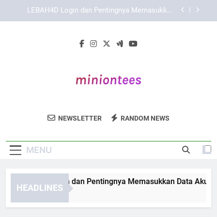
Skip
Login KAYA787 dan Pentingnya Menggunakan
to
Data Akun yang Tepat
content
KAYA787 Login dengan Dukungan Navigasi yang
Ramah Pengguna
EDWINSLOT Login dan Pentingnya Memasukkan
Data Akun dengan Tepat
LEBAH4D Login dan Pentingnya Memasukkan
Data dengan Benar
Login KAYA787 dan Pentingnya Menggunakan
Data Akun yang Tepat
Minion Tees
Tampil Keren Dan Lucu Dengan Koleksi T-
KAYA787 Login dengan Dukungan Navigasi yang
NEWSLETTER
RANDOM NEWS
Ramah Pengguna
Shirt Dari Minion Tees.
MENU
WINSLOT Login dan Pentingnya Memasukkan Data Akun deng
HEADLINES
Weeks Ago