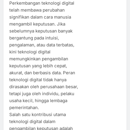
Perkembangan teknologi digital
telah membawa perubahan
signifikan dalam cara manusia
mengambil keputusan. Jika
sebelumnya keputusan banyak
bergantung pada intuisi,
pengalaman, atau data terbatas,
kini teknologi digital
memungkinkan pengambilan
keputusan yang lebih cepat,
akurat, dan berbasis data. Peran
teknologi digital tidak hanya
dirasakan oleh perusahaan besar,
tetapi juga oleh individu, pelaku
usaha kecil, hingga lembaga
pemerintahan.
Salah satu kontribusi utama
teknologi digital dalam
pengambilan keputusan adalah