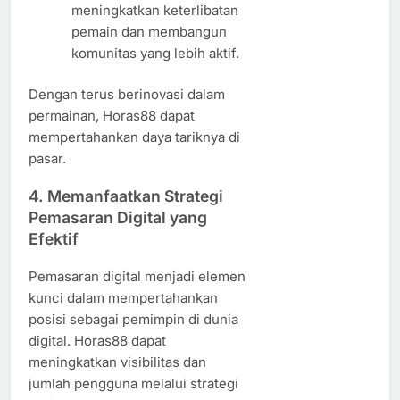
meningkatkan keterlibatan
pemain dan membangun
komunitas yang lebih aktif.
Dengan terus berinovasi dalam
permainan, Horas88 dapat
mempertahankan daya tariknya di
pasar.
4. Memanfaatkan Strategi
Pemasaran Digital yang
Efektif
Pemasaran digital menjadi elemen
kunci dalam mempertahankan
posisi sebagai pemimpin di dunia
digital. Horas88 dapat
meningkatkan visibilitas dan
jumlah pengguna melalui strategi