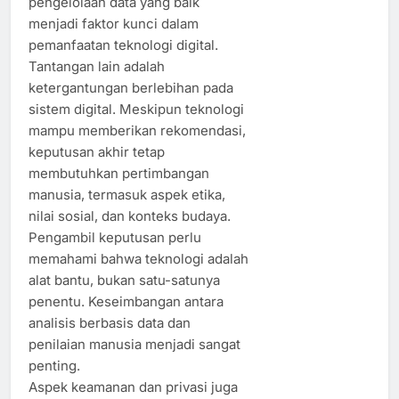
pengelolaan data yang baik
menjadi faktor kunci dalam
pemanfaatan teknologi digital.
Tantangan lain adalah
ketergantungan berlebihan pada
sistem digital. Meskipun teknologi
mampu memberikan rekomendasi,
keputusan akhir tetap
membutuhkan pertimbangan
manusia, termasuk aspek etika,
nilai sosial, dan konteks budaya.
Pengambil keputusan perlu
memahami bahwa teknologi adalah
alat bantu, bukan satu-satunya
penentu. Keseimbangan antara
analisis berbasis data dan
penilaian manusia menjadi sangat
penting.
Aspek keamanan dan privasi juga