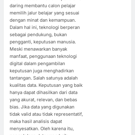
daring membantu calon pelajar
memilih jalur belajar yang sesuai
dengan minat dan kemampuan.
Dalam hal ini, teknologi berperan
sebagai pendukung, bukan
pengganti, keputusan manusia.
Meski menawarkan banyak
manfaat, penggunaan teknologi
digital dalam pengambilan
keputusan juga menghadirkan
tantangan. Salah satunya adalah
kualitas data. Keputusan yang baik
hanya dapat dihasilkan dari data
yang akurat, relevan, dan bebas
bias. Jika data yang digunakan
tidak valid atau tidak representatif,
maka hasil analisis dapat
menyesatkan. Oleh karena itu,