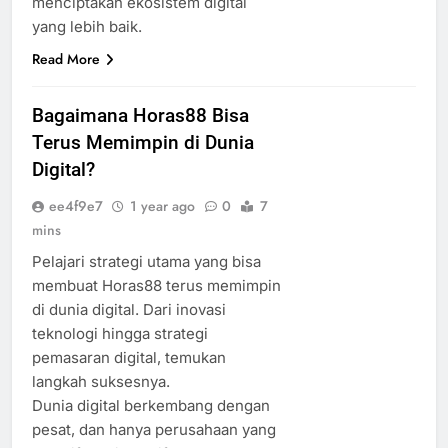
menciptakan ekosistem digital
yang lebih baik.
Read More
Bagaimana Horas88 Bisa
Terus Memimpin di Dunia
Digital?
ee4f9e7
1 year ago
0
7
mins
Pelajari strategi utama yang bisa
membuat Horas88 terus memimpin
di dunia digital. Dari inovasi
teknologi hingga strategi
pemasaran digital, temukan
langkah suksesnya.
Dunia digital berkembang dengan
pesat, dan hanya perusahaan yang