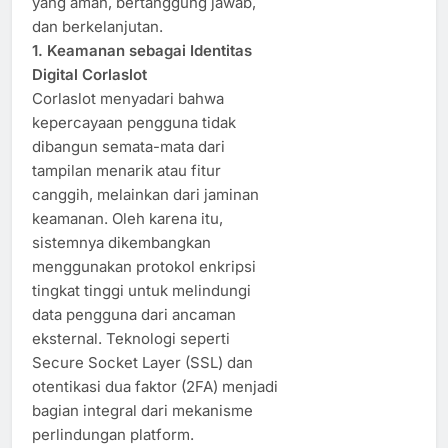
yang aman, bertanggung jawab,
dan berkelanjutan.
1. Keamanan sebagai Identitas
Digital Corlaslot
Corlaslot menyadari bahwa
kepercayaan pengguna tidak
dibangun semata-mata dari
tampilan menarik atau fitur
canggih, melainkan dari jaminan
keamanan. Oleh karena itu,
sistemnya dikembangkan
menggunakan protokol enkripsi
tingkat tinggi untuk melindungi
data pengguna dari ancaman
eksternal. Teknologi seperti
Secure Socket Layer (SSL) dan
otentikasi dua faktor (2FA) menjadi
bagian integral dari mekanisme
perlindungan platform.