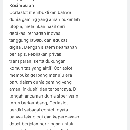
Kesimpulan
Corlaslot membuktikan bahwa
dunia gaming yang aman bukanlah
utopia, melainkan hasil dari
dedikasi terhadap inovasi,
tanggung jawab, dan edukasi
digital. Dengan sistem keamanan
berlapis, kebijakan privasi
transparan, serta dukungan
komunitas yang aktif, Corlaslot
membuka gerbang menuju era
baru dalam dunia gaming yang
aman, inklusif, dan terpercaya. Di
tengah ancaman dunia siber yang
terus berkembang, Corlaslot
berdiri sebagai contoh nyata
bahwa teknologi dan kepercayaan
dapat berjalan beriringan untuk