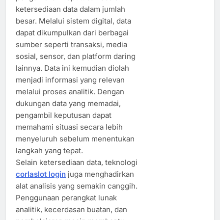
ketersediaan data dalam jumlah
besar. Melalui sistem digital, data
dapat dikumpulkan dari berbagai
sumber seperti transaksi, media
sosial, sensor, dan platform daring
lainnya. Data ini kemudian diolah
menjadi informasi yang relevan
melalui proses analitik. Dengan
dukungan data yang memadai,
pengambil keputusan dapat
memahami situasi secara lebih
menyeluruh sebelum menentukan
langkah yang tepat.
Selain ketersediaan data, teknologi
corlaslot login
juga menghadirkan
alat analisis yang semakin canggih.
Penggunaan perangkat lunak
analitik, kecerdasan buatan, dan