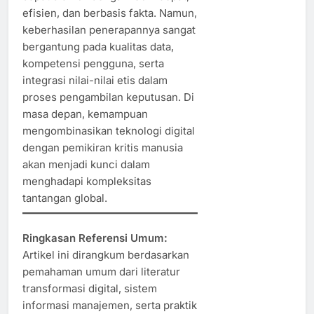
efisien, dan berbasis fakta. Namun,
keberhasilan penerapannya sangat
bergantung pada kualitas data,
kompetensi pengguna, serta
integrasi nilai-nilai etis dalam
proses pengambilan keputusan. Di
masa depan, kemampuan
mengombinasikan teknologi digital
dengan pemikiran kritis manusia
akan menjadi kunci dalam
menghadapi kompleksitas
tantangan global.
Ringkasan Referensi Umum:
Artikel ini dirangkum berdasarkan
pemahaman umum dari literatur
transformasi digital, sistem
informasi manajemen, serta praktik