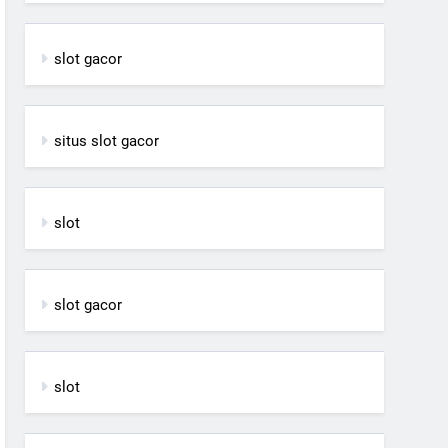
slot gacor
situs slot gacor
slot
slot gacor
slot