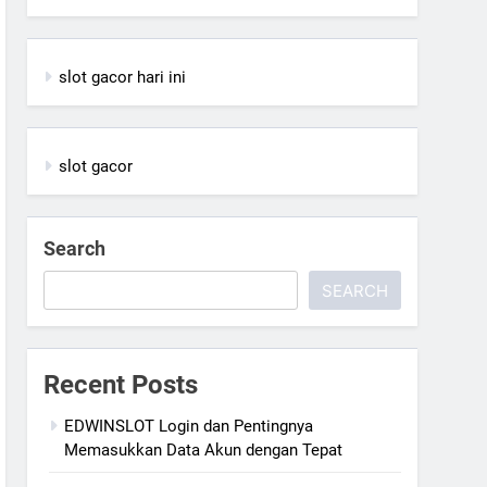
slot gacor hari ini
slot gacor
Search
SEARCH
Recent Posts
EDWINSLOT Login dan Pentingnya
Memasukkan Data Akun dengan Tepat