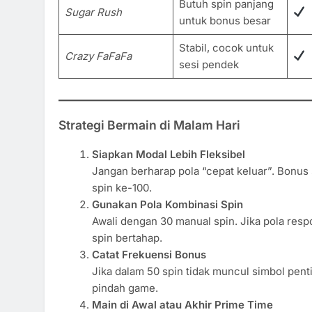
Butuh spin panjang
Sugar Rush
untuk bonus besar
Stabil, cocok untuk
Crazy FaFaFa
sesi pendek
Strategi Bermain di Malam Hari
Siapkan Modal Lebih Fleksibel
Jangan berharap pola “cepat keluar”. Bonus 
spin ke-100.
Gunakan Pola Kombinasi Spin
Awali dengan 30 manual spin. Jika pola respo
spin bertahap.
Catat Frekuensi Bonus
Jika dalam 50 spin tidak muncul simbol pen
pindah game.
Main di Awal atau Akhir Prime Time