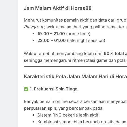
Jam Malam Aktif di Horas88
Menurut komunitas pemain aktif dan data dari gru
Playgroup
, waktu malam hari yang paling ramai terj
19.00 – 21.00
(prime time)
22.00 – 01.00
(late night session)
Waktu tersebut menyumbang lebih dari
60% total a
sehingga memengaruhi ritme rotasi game dan pol
Karakteristik Pola Jalan Malam Hari di Hor
1. Frekuensi Spin Tinggi
Banyak pemain online secara bersamaan menyeba
perputaran spin
, yang berdampak pada:
Sistem RNG bekerja lebih aktif
Kombinasi simbol bisa berubah drastis dalam