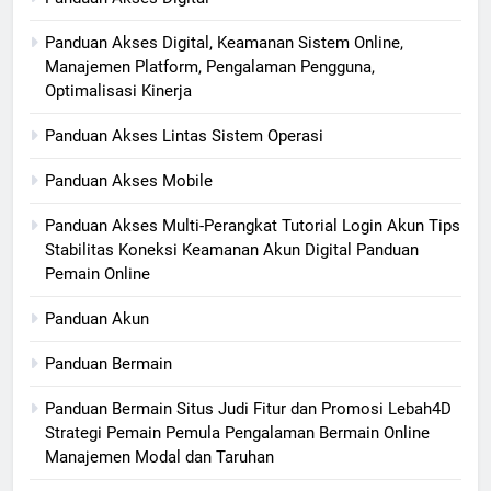
Panduan Akses Digital, Keamanan Sistem Online,
Manajemen Platform, Pengalaman Pengguna,
Optimalisasi Kinerja
Panduan Akses Lintas Sistem Operasi
Panduan Akses Mobile
Panduan Akses Multi-Perangkat Tutorial Login Akun Tips
Stabilitas Koneksi Keamanan Akun Digital Panduan
Pemain Online
Panduan Akun
Panduan Bermain
Panduan Bermain Situs Judi Fitur dan Promosi Lebah4D
Strategi Pemain Pemula Pengalaman Bermain Online
Manajemen Modal dan Taruhan