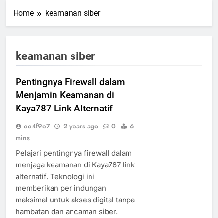
Home
keamanan siber
keamanan siber
Pentingnya Firewall dalam
Menjamin Keamanan di
Kaya787 Link Alternatif
ee4f9e7
2 years ago
0
6
mins
Pelajari pentingnya firewall dalam
menjaga keamanan di Kaya787 link
alternatif. Teknologi ini
memberikan perlindungan
maksimal untuk akses digital tanpa
hambatan dan ancaman siber.