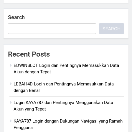
Search
SEARCH
Recent Posts
EDWINSLOT Login dan Pentingnya Memasukkan Data
Akun dengan Tepat
LEBAH4D Login dan Pentingnya Memasukkan Data
dengan Benar
Login KAYA787 dan Pentingnya Menggunakan Data
Akun yang Tepat
KAYA787 Login dengan Dukungan Navigasi yang Ramah
Pengguna