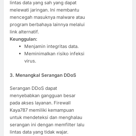
lintas data yang sah yang dapat
melewati jaringan. Ini membantu
mencegah masuknya malware atau
program berbahaya lainnya melalui
link alternatif.
Keunggulan:
Menjamin integritas data.
Meminimalkan risiko infeksi
virus.
3. Menangkal Serangan DDoS
Serangan DDoS dapat
menyebabkan gangguan besar
pada akses layanan. Firewall
Kaya787 memiliki kemampuan
untuk mendeteksi dan menghalau
serangan ini dengan memfilter lalu
lintas data yang tidak wajar.