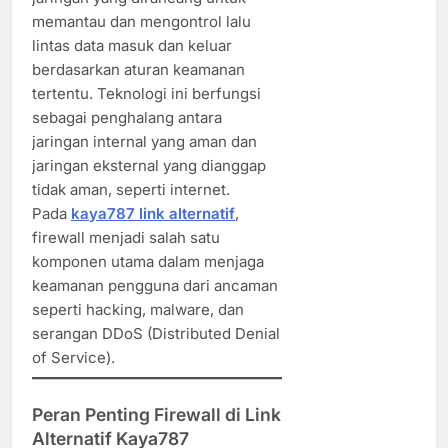
memantau dan mengontrol lalu
lintas data masuk dan keluar
berdasarkan aturan keamanan
tertentu. Teknologi ini berfungsi
sebagai penghalang antara
jaringan internal yang aman dan
jaringan eksternal yang dianggap
tidak aman, seperti internet.
Pada
kaya787 link alternatif
,
firewall menjadi salah satu
komponen utama dalam menjaga
keamanan pengguna dari ancaman
seperti hacking, malware, dan
serangan DDoS (Distributed Denial
of Service).
Peran Penting Firewall di Link
Alternatif Kaya787