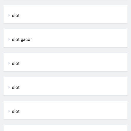
slot
slot gacor
slot
slot
slot