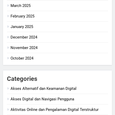
March 2025
February 2025
January 2025
December 2024
November 2024
October 2024
Categories
Akses Alternatif dan Keamanan Digital
Akses Digital dan Navigasi Pengguna
Aktivitas Online dan Pengalaman Digital Terstruktur