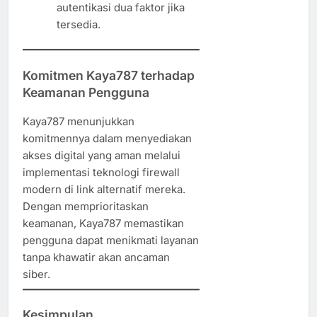
autentikasi dua faktor jika
tersedia.
Komitmen Kaya787 terhadap
Keamanan Pengguna
Kaya787 menunjukkan
komitmennya dalam menyediakan
akses digital yang aman melalui
implementasi teknologi firewall
modern di link alternatif mereka.
Dengan memprioritaskan
keamanan, Kaya787 memastikan
pengguna dapat menikmati layanan
tanpa khawatir akan ancaman
siber.
Kesimpulan