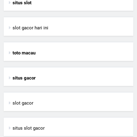
situs slot
slot gacor hari ini
toto macau
situs gacor
slot gacor
situs slot gacor