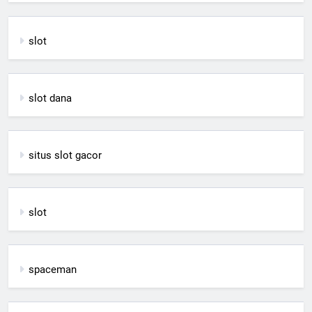
slot
slot dana
situs slot gacor
slot
spaceman