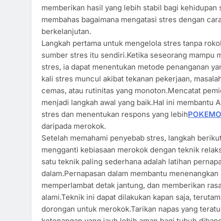
memberikan hasil yang lebih stabil bagi kehidupan se
membahas bagaimana mengatasi stres dengan cara 
berkelanjutan.
Langkah pertama untuk mengelola stres tanpa rok
sumber stres itu sendiri.Ketika seseorang mampu
stres, ia dapat menentukan metode penanganan yang
kali stres muncul akibat tekanan pekerjaan, masalah
cemas, atau rutinitas yang monoton.Mencatat pemic
menjadi langkah awal yang baik.Hal ini membantu
stres dan menentukan respons yang lebih
POKEMO
daripada merokok.
Setelah memahami penyebab stres, langkah beriku
mengganti kebiasaan merokok dengan teknik relaksa
satu teknik paling sederhana adalah latihan pernap
dalam.Pernapasan dalam membantu menenangkan s
memperlambat detak jantung, dan memberikan rasa 
alami.Teknik ini dapat dilakukan kapan saja, teruta
dorongan untuk merokok.Tarikan napas yang terat
ketenangan yang jauh lebih aman bagi tubuh diband