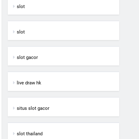
slot
slot
slot gacor
live draw hk
situs slot gacor
slot thailand