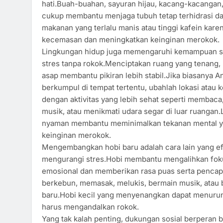
hati.Buah-buahan, sayuran hijau, kacang-kacangan, 
cukup membantu menjaga tubuh tetap terhidrasi da
makanan yang terlalu manis atau tinggi kafein kar
kecemasan dan meningkatkan keinginan merokok.
Lingkungan hidup juga memengaruhi kemampuan s
stres tanpa rokok.Menciptakan ruang yang tenang, 
asap membantu pikiran lebih stabil.Jika biasanya 
berkumpul di tempat tertentu, ubahlah lokasi atau 
dengan aktivitas yang lebih sehat seperti membac
musik, atau menikmati udara segar di luar ruangan
nyaman membantu meminimalkan tekanan mental y
keinginan merokok.
Mengembangkan hobi baru adalah cara lain yang ef
mengurangi stres.Hobi membantu mengalihkan foku
emosional dan memberikan rasa puas serta pencap
berkebun, memasak, melukis, bermain musik, atau 
baru.Hobi kecil yang menyenangkan dapat menurun
harus mengandalkan rokok.
Yang tak kalah penting, dukungan sosial berperan 