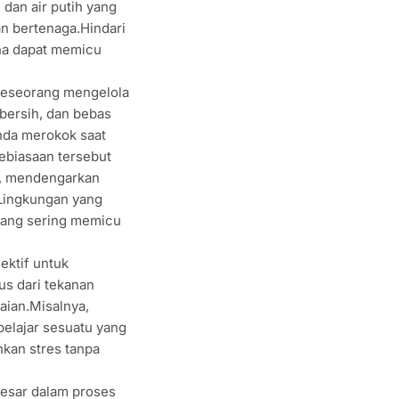
dan air putih yang
n bertenaga.Hindari
ena dapat memicu
eseorang mengelola
bersih, dan bebas
Anda merokok saat
kebiasaan tersebut
a, mendengarkan
.Lingkungan yang
ang sering memicu
ektif untuk
s dari tekanan
aian.Misalnya,
belajar sesuatu yang
kan stres tanpa
besar dalam proses