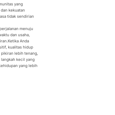
munitas yang
 dan kekuatan
a tidak sendirian
 perjalanan menuju
aktu dan usaha,
iran.Ketika Anda
tif, kualitas hidup
pikiran lebih tenang,
p langkah kecil yang
kehidupan yang lebih