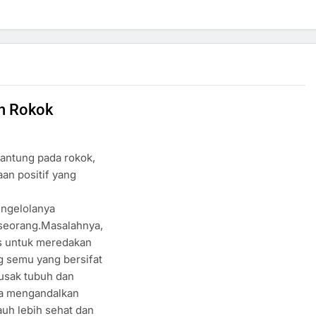
n Rokok
antung pada rokok,
aan positif yang
engelolanya
eseorang.Masalahnya,
as untuk meredakan
g semu yang bersifat
usak tubuh dan
pa mengandalkan
auh lebih sehat dan