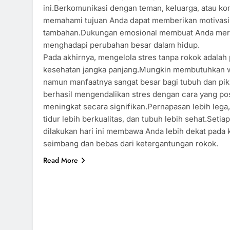
ini.Berkomunikasi dengan teman, keluarga, atau ko
memahami tujuan Anda dapat memberikan motivasi
tambahan.Dukungan emosional membuat Anda meras
menghadapi perubahan besar dalam hidup.
Pada akhirnya, mengelola stres tanpa rokok adalah
kesehatan jangka panjang.Mungkin membutuhkan w
namun manfaatnya sangat besar bagi tubuh dan pik
berhasil mengendalikan stres dengan cara yang posi
meningkat secara signifikan.Pernapasan lebih lega, 
tidur lebih berkualitas, dan tubuh lebih sehat.Setia
dilakukan hari ini membawa Anda lebih dekat pada 
seimbang dan bebas dari ketergantungan rokok.
Read More