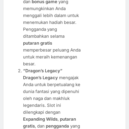
dan
bonus game
yang
memungkinkan Anda
menggali lebih dalam untuk
menemukan hadiah besar.
Pengganda yang
ditambahkan selama
putaran gratis
memperbesar peluang Anda
untuk meraih kemenangan
besar.
“Dragon’s Legacy”
Dragon’s Legacy
mengajak
Anda untuk berpetualang ke
dunia fantasi yang dipenuhi
oleh naga dan makhluk
legendaris. Slot ini
dilengkapi dengan
Expanding Wilds
,
putaran
gratis
, dan
pengganda
yang