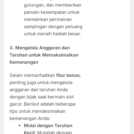
gulungan, dan memberikan
pemain kesempatan untuk
memainkan permainan
sampingan dengan peluang
untuk meraih hadiah besar.
3.
Mengelola Anggaran dan
Taruhan untuk Memaksimalkan
Kemenangan
Selain memanfaatkan
fitur bonus
,
penting juga untuk mengelola
anggaran dan taruhan Anda
dengan bijak saat bermain slot
gacor. Berikut adalah beberapa
tips untuk memaksimalkan
kemenangan Anda:
Mulai dengan Taruhan
Kecil
: Mulailah dengan