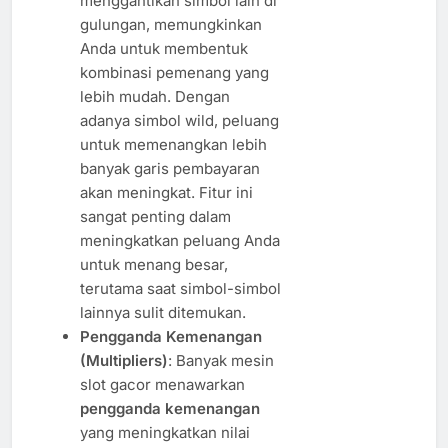
menggantikan simbol lain di
gulungan, memungkinkan
Anda untuk membentuk
kombinasi pemenang yang
lebih mudah. Dengan
adanya simbol wild, peluang
untuk memenangkan lebih
banyak garis pembayaran
akan meningkat. Fitur ini
sangat penting dalam
meningkatkan peluang Anda
untuk menang besar,
terutama saat simbol-simbol
lainnya sulit ditemukan.
Pengganda Kemenangan
(Multipliers)
: Banyak mesin
slot gacor menawarkan
pengganda kemenangan
yang meningkatkan nilai