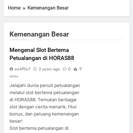
Home
Kemenangan Besar
Kemenangan Besar
Mengenal Slot Bertema
Petualangan di HORAS88
ee4f9e7
2 years ago
0
9
mins
Jelajahi dunia penuh petualangan
melalui slot bertema petualangan
di HORAS88. Temukan berbagai
slot dengan cerita menarik, fitur
bonus, dan peluang kemenangan
besar!
Slot bertema petualangan di