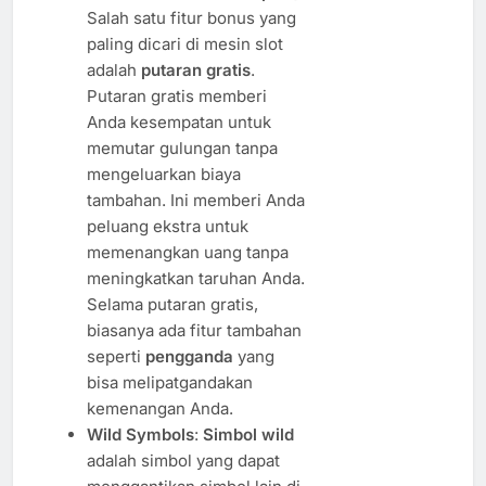
Salah satu fitur bonus yang
paling dicari di mesin slot
adalah
putaran gratis
.
Putaran gratis memberi
Anda kesempatan untuk
memutar gulungan tanpa
mengeluarkan biaya
tambahan. Ini memberi Anda
peluang ekstra untuk
memenangkan uang tanpa
meningkatkan taruhan Anda.
Selama putaran gratis,
biasanya ada fitur tambahan
seperti
pengganda
yang
bisa melipatgandakan
kemenangan Anda.
Wild Symbols
:
Simbol wild
adalah simbol yang dapat