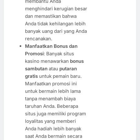
membantu Anda
menghindari kerugian besar
dan memastikan bahwa
Anda tidak kehilangan lebih
banyak uang dari yang Anda
rencanakan.
Manfaatkan Bonus dan
Promosi
: Banyak situs
kasino menawarkan
bonus
sambutan
atau
putaran
gratis
untuk pemain baru.
Manfaatkan promosi ini
untuk bermain lebih lama
tanpa menambah biaya
taruhan Anda. Beberapa
situs juga memiliki program
loyalitas yang memberi
Anda hadiah lebih banyak
saat Anda bermain secara