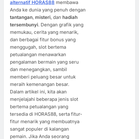
alternatif HORAS88
membawa
Anda ke dunia yang penuh dengan
tantangan
,
misteri
, dan
hadiah
tersembunyi
. Dengan grafik yang
memukau, cerita yang menarik,
dan berbagai fitur bonus yang
menggugah, slot bertema
petualangan menawarkan
pengalaman bermain yang seru
dan menegangkan, sambil
memberi peluang besar untuk
meraih kemenangan besar.
Dalam artikel ini, kita akan
menjelajahi beberapa jenis slot
bertema petualangan yang
tersedia di HORAS88, serta fitur-
fitur menarik yang membuatnya
sangat populer di kalangan
pemain. Jika Anda seorang