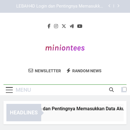
Skip
Login KAYA787 dan Pentingnya Menggunakan
to
Data Akun yang Tepat
content
KAYA787 Login dengan Dukungan Navigasi yang
Ramah Pengguna
EDWINSLOT Login dan Pentingnya Memasukkan
Data Akun dengan Tepat
LEBAH4D Login dan Pentingnya Memasukkan
Data dengan Benar
Login KAYA787 dan Pentingnya Menggunakan
Data Akun yang Tepat
Minion Tees
Tampil Keren Dan Lucu Dengan Koleksi T-
KAYA787 Login dengan Dukungan Navigasi yang
NEWSLETTER
RANDOM NEWS
Ramah Pengguna
Shirt Dari Minion Tees.
MENU
WINSLOT Login dan Pentingnya Memasukkan Data Akun deng
HEADLINES
Weeks Ago