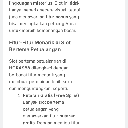
lingkungan misterius
. Slot ini tidak
hanya menarik secara visual, tetapi
juga menawarkan
fitur bonus
yang
bisa meningkatkan peluang Anda
untuk meraih kemenangan besar.
Fitur-Fitur Menarik di Slot
Bertema Petualangan
Slot bertema petualangan di
HORAS88
dilengkapi dengan
berbagai fitur menarik yang
membuat permainan lebih seru
dan menguntungkan, seperti:
Putaran Gratis (Free Spins)
Banyak slot bertema
petualangan yang
menawarkan fitur
putaran
gratis
. Dengan memicu fitur