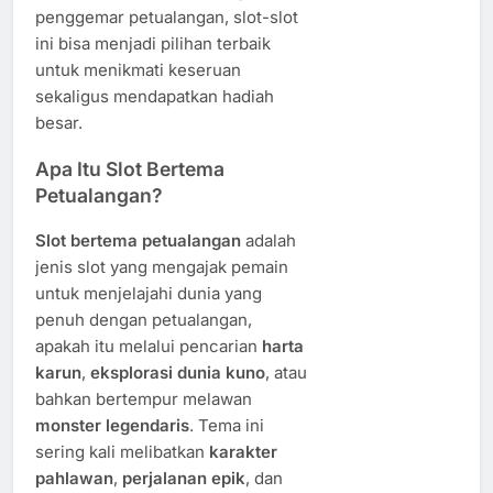
penggemar petualangan, slot-slot
ini bisa menjadi pilihan terbaik
untuk menikmati keseruan
sekaligus mendapatkan hadiah
besar.
Apa Itu Slot Bertema
Petualangan?
Slot bertema petualangan
adalah
jenis slot yang mengajak pemain
untuk menjelajahi dunia yang
penuh dengan petualangan,
apakah itu melalui pencarian
harta
karun
,
eksplorasi dunia kuno
, atau
bahkan bertempur melawan
monster legendaris
. Tema ini
sering kali melibatkan
karakter
pahlawan
,
perjalanan epik
, dan