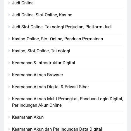
Judi Online
Judi Online, Slot Online, Kasino
Judi Slot Online, Teknologi Perjudian, Platform Judi
Kasino Online, Slot Online, Panduan Permainan
Kasino, Slot Online, Teknologi
Keamanan & Infrastruktur Digital
Keamanan Akses Browser
Keamanan Akses Digital & Privasi Siber
Keamanan Akses Multi Perangkat, Panduan Login Digital,
Perlindungan Akun Online
Keamanan Akun
Keamanan Akun dan Perlindungan Data Digital