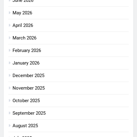
June 2026
May 2026
April 2026
March 2026
February 2026
January 2026
December 2025
November 2025
October 2025
September 2025
August 2025