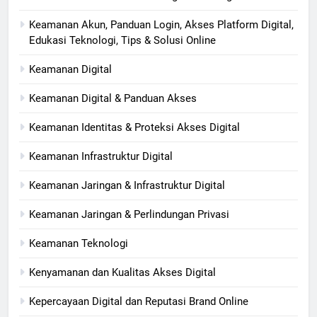
Keamanan Akun, Panduan Login, Akses Platform Digital,
Edukasi Teknologi, Tips & Solusi Online
Keamanan Digital
Keamanan Digital & Panduan Akses
Keamanan Identitas & Proteksi Akses Digital
Keamanan Infrastruktur Digital
Keamanan Jaringan & Infrastruktur Digital
Keamanan Jaringan & Perlindungan Privasi
Keamanan Teknologi
Kenyamanan dan Kualitas Akses Digital
Kepercayaan Digital dan Reputasi Brand Online