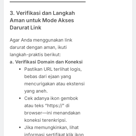
3. Verifikasi dan Langkah
Aman untuk Mode Akses
Darurat Link
Agar Anda menggunakan link
darurat dengan aman, ikuti
langkah-praktis berikut:
a. Verifikasi Domain dan Koneksi
Pastikan URL terlihat logis,
bebas dari ejaan yang
mencurigakan atau ekstensi
yang aneh.
Cek adanya ikon gembok
atau teks “https://” di
browser—ini menandakan
koneksi terenkripsi.
Jika memungkinkan, lihat
informasi sertifikat klik ikon