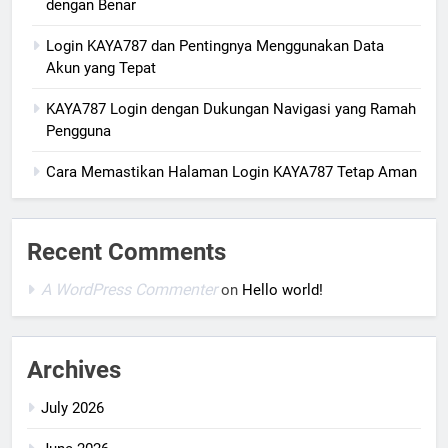
dengan Benar
Login KAYA787 dan Pentingnya Menggunakan Data
Akun yang Tepat
KAYA787 Login dengan Dukungan Navigasi yang Ramah
Pengguna
Cara Memastikan Halaman Login KAYA787 Tetap Aman
Recent Comments
A WordPress Commenter
on
Hello world!
Archives
July 2026