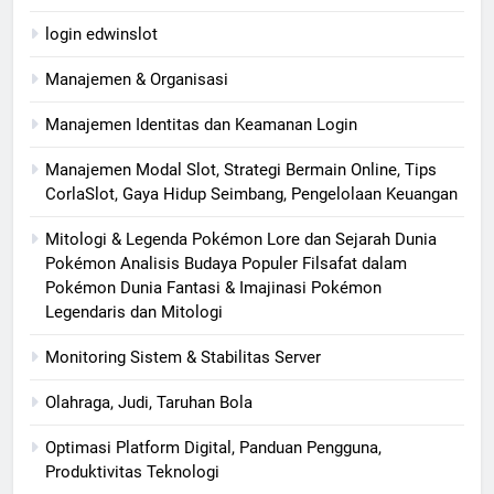
login edwinslot
Manajemen & Organisasi
Manajemen Identitas dan Keamanan Login
Manajemen Modal Slot, Strategi Bermain Online, Tips
CorlaSlot, Gaya Hidup Seimbang, Pengelolaan Keuangan
Mitologi & Legenda Pokémon Lore dan Sejarah Dunia
Pokémon Analisis Budaya Populer Filsafat dalam
Pokémon Dunia Fantasi & Imajinasi Pokémon
Legendaris dan Mitologi
Monitoring Sistem & Stabilitas Server
Olahraga, Judi, Taruhan Bola
Optimasi Platform Digital, Panduan Pengguna,
Produktivitas Teknologi