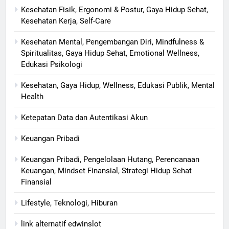
Kesehatan Fisik, Ergonomi & Postur, Gaya Hidup Sehat,
Kesehatan Kerja, Self-Care
Kesehatan Mental, Pengembangan Diri, Mindfulness &
Spiritualitas, Gaya Hidup Sehat, Emotional Wellness,
Edukasi Psikologi
Kesehatan, Gaya Hidup, Wellness, Edukasi Publik, Mental
Health
Ketepatan Data dan Autentikasi Akun
Keuangan Pribadi
Keuangan Pribadi, Pengelolaan Hutang, Perencanaan
Keuangan, Mindset Finansial, Strategi Hidup Sehat
Finansial
Lifestyle, Teknologi, Hiburan
link alternatif edwinslot