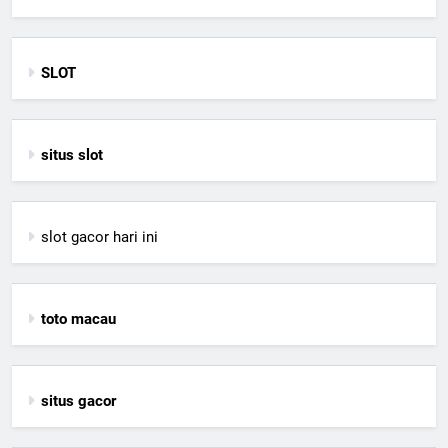
SLOT
situs slot
slot gacor hari ini
toto macau
situs gacor