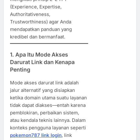
(Experience, Expertise,
Authoritativeness,
Trustworthiness) agar Anda
mendapatkan panduan yang
kredibel dan bermanfaat.
1. Apa Itu Mode Akses
Darurat Link dan Kenapa
Penting
Mode akses darurat link adalah
jalur alternatif yang disiapkan
ketika domain utama suatu layanan
tidak dapat diakses—entah karena
pemblokiran, perbaikan sistem,
atau kendala teknis lainnya. Dalam
konteks pengguna layanan seperti
pokemon787 link login
, link