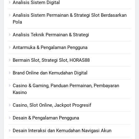
Analisis Sistem Digital
Analisis Sistem Permainan & Strategi Slot Berdasarkan
Pola
Analisis Teknik Permainan & Strategi
Antarmuka & Pengalaman Pengguna
Bermain Slot, Strategi Slot, HORAS88
Brand Online dan Kemudahan Digital
Casino & Gaming, Panduan Permainan, Pembayaran
Kasino
Casino, Slot Online, Jackpot Progresif
Desain & Pengalaman Pengguna
Desain Interaksi dan Kemudahan Navigasi Akun