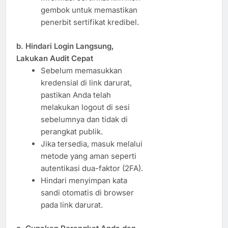
gembok untuk memastikan
penerbit sertifikat kredibel.
b. Hindari Login Langsung,
Lakukan Audit Cepat
Sebelum memasukkan
kredensial di link darurat,
pastikan Anda telah
melakukan logout di sesi
sebelumnya dan tidak di
perangkat publik.
Jika tersedia, masuk melalui
metode yang aman seperti
autentikasi dua-faktor (2FA).
Hindari menyimpan kata
sandi otomatis di browser
pada link darurat.