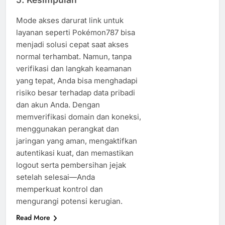
Mode akses darurat link untuk
layanan seperti Pokémon787 bisa
menjadi solusi cepat saat akses
normal terhambat. Namun, tanpa
verifikasi dan langkah keamanan
yang tepat, Anda bisa menghadapi
risiko besar terhadap data pribadi
dan akun Anda. Dengan
memverifikasi domain dan koneksi,
menggunakan perangkat dan
jaringan yang aman, mengaktifkan
autentikasi kuat, dan memastikan
logout serta pembersihan jejak
setelah selesai—Anda
memperkuat kontrol dan
mengurangi potensi kerugian.
Read More