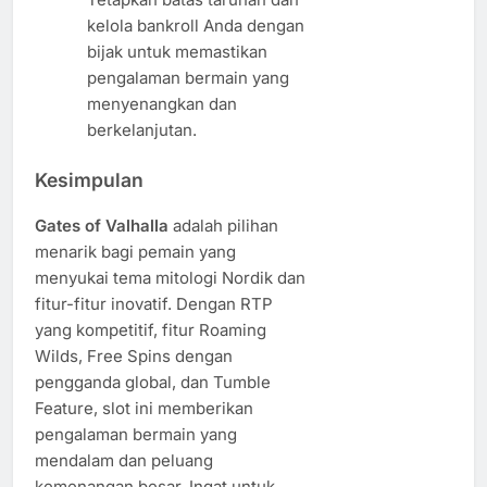
kelola bankroll Anda dengan
bijak untuk memastikan
pengalaman bermain yang
menyenangkan dan
berkelanjutan.
Kesimpulan
Gates of Valhalla
adalah pilihan
menarik bagi pemain yang
menyukai tema mitologi Nordik dan
fitur-fitur inovatif. Dengan RTP
yang kompetitif, fitur Roaming
Wilds, Free Spins dengan
pengganda global, dan Tumble
Feature, slot ini memberikan
pengalaman bermain yang
mendalam dan peluang
kemenangan besar. Ingat untuk