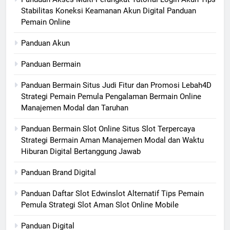
Stabilitas Koneksi Keamanan Akun Digital Panduan
Pemain Online
Panduan Akun
Panduan Bermain
Panduan Bermain Situs Judi Fitur dan Promosi Lebah4D
Strategi Pemain Pemula Pengalaman Bermain Online
Manajemen Modal dan Taruhan
Panduan Bermain Slot Online Situs Slot Terpercaya
Strategi Bermain Aman Manajemen Modal dan Waktu
Hiburan Digital Bertanggung Jawab
Panduan Brand Digital
Panduan Daftar Slot Edwinslot Alternatif Tips Pemain
Pemula Strategi Slot Aman Slot Online Mobile
Panduan Digital