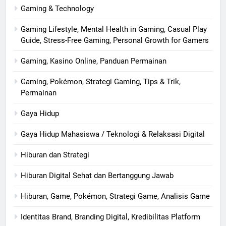
Gaming & Technology
Gaming Lifestyle, Mental Health in Gaming, Casual Play
Guide, Stress-Free Gaming, Personal Growth for Gamers
Gaming, Kasino Online, Panduan Permainan
Gaming, Pokémon, Strategi Gaming, Tips & Trik,
Permainan
Gaya Hidup
Gaya Hidup Mahasiswa / Teknologi & Relaksasi Digital
Hiburan dan Strategi
Hiburan Digital Sehat dan Bertanggung Jawab
Hiburan, Game, Pokémon, Strategi Game, Analisis Game
Identitas Brand, Branding Digital, Kredibilitas Platform