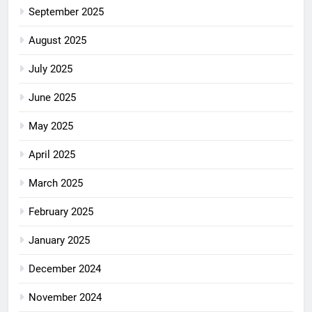
September 2025
August 2025
July 2025
June 2025
May 2025
April 2025
March 2025
February 2025
January 2025
December 2024
November 2024