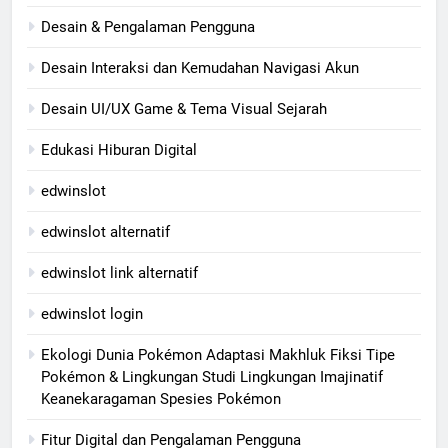
Desain & Pengalaman Pengguna
Desain Interaksi dan Kemudahan Navigasi Akun
Desain UI/UX Game & Tema Visual Sejarah
Edukasi Hiburan Digital
edwinslot
edwinslot alternatif
edwinslot link alternatif
edwinslot login
Ekologi Dunia Pokémon Adaptasi Makhluk Fiksi Tipe
Pokémon & Lingkungan Studi Lingkungan Imajinatif
Keanekaragaman Spesies Pokémon
Fitur Digital dan Pengalaman Pengguna