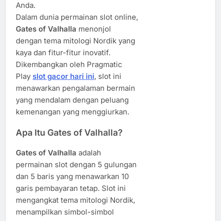
Anda.
Dalam dunia permainan slot online,
Gates of Valhalla
menonjol
dengan tema mitologi Nordik yang
kaya dan fitur-fitur inovatif.
Dikembangkan oleh Pragmatic
Play
slot gacor hari ini
, slot ini
menawarkan pengalaman bermain
yang mendalam dengan peluang
kemenangan yang menggiurkan.
Apa Itu Gates of Valhalla?
Gates of Valhalla
adalah
permainan slot dengan 5 gulungan
dan 5 baris yang menawarkan 10
garis pembayaran tetap. Slot ini
mengangkat tema mitologi Nordik,
menampilkan simbol-simbol