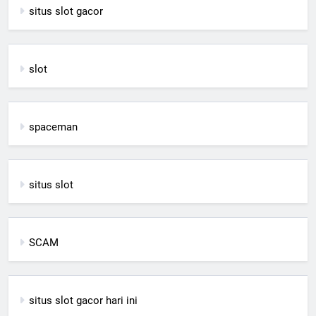
situs slot gacor
slot
spaceman
situs slot
SCAM
situs slot gacor hari ini