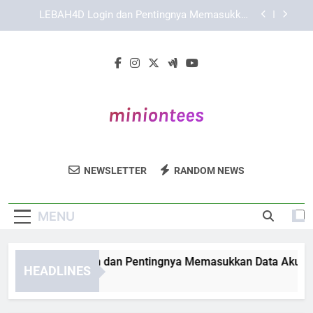
Skip
Login KAYA787 dan Pentingnya Menggunakan
to
Data Akun yang Tepat
content
KAYA787 Login dengan Dukungan Navigasi yang
Ramah Pengguna
EDWINSLOT Login dan Pentingnya Memasukkan
Data Akun dengan Tepat
LEBAH4D Login dan Pentingnya Memasukkan
Data dengan Benar
Login KAYA787 dan Pentingnya Menggunakan
Data Akun yang Tepat
Minion Tees
Tampil Keren Dan Lucu Dengan Koleksi T-
KAYA787 Login dengan Dukungan Navigasi yang
NEWSLETTER
RANDOM NEWS
Ramah Pengguna
Shirt Dari Minion Tees.
MENU
DWINSLOT Login dan Pentingnya Memasukkan Data Akun deng
HEADLINES
Weeks Ago