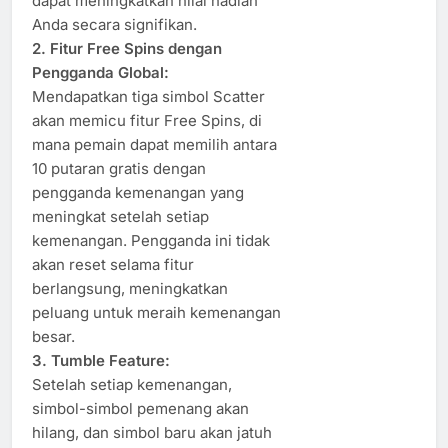
dapat meningkatkan nilai hadiah
Anda secara signifikan.
2. Fitur Free Spins dengan
Pengganda Global:
Mendapatkan tiga simbol Scatter
akan memicu fitur Free Spins, di
mana pemain dapat memilih antara
10 putaran gratis dengan
pengganda kemenangan yang
meningkat setelah setiap
kemenangan. Pengganda ini tidak
akan reset selama fitur
berlangsung, meningkatkan
peluang untuk meraih kemenangan
besar.
3. Tumble Feature:
Setelah setiap kemenangan,
simbol-simbol pemenang akan
hilang, dan simbol baru akan jatuh