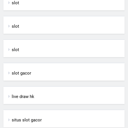
slot
slot
slot
slot gacor
live draw hk
situs slot gacor