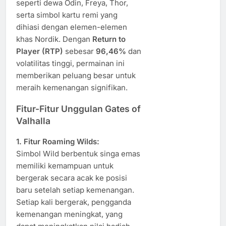
seperti dewa Odin, Freya, Thor,
serta simbol kartu remi yang
dihiasi dengan elemen-elemen
khas Nordik. Dengan
Return to
Player (RTP)
sebesar
96,46%
dan
volatilitas tinggi, permainan ini
memberikan peluang besar untuk
meraih kemenangan signifikan.
Fitur-Fitur Unggulan Gates of
Valhalla
1. Fitur Roaming Wilds:
Simbol Wild berbentuk singa emas
memiliki kemampuan untuk
bergerak secara acak ke posisi
baru setelah setiap kemenangan.
Setiap kali bergerak, pengganda
kemenangan meningkat, yang