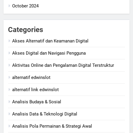
October 2024
Categories
Akses Alternatif dan Keamanan Digital
Akses Digital dan Navigasi Pengguna
Aktivitas Online dan Pengalaman Digital Terstruktur
alternatif edwinslot
alternatif link edwinslot
Analisis Budaya & Sosial
Analisis Data & Teknologi Digital
Analisis Pola Permainan & Strategi Awal