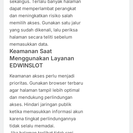
sekaligus. Terlalu banyak halaman
dapat memperlambat perangkat
dan meningkatkan risiko salah
memilih akses. Gunakan satu jalur
yang sudah dikenali, lalu periksa
halaman secara teliti sebelum
memasukkan data.
Keamanan Saat
Menggunakan Layanan
EDWINSLOT
Keamanan akses perlu menjadi
prioritas. Gunakan browser terbaru
agar halaman tampil lebih optimal
dan mendukung perlindungan
akses. Hindari jaringan publik
ketika memasukkan informasi akun
karena tingkat perlindungannya
tidak selalu memadai.
Jika halaman terlihat tidak rapi,