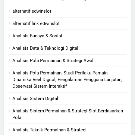
alternatif edwinslot
alternatif link edwinslot
Analisis Budaya & Sosial
Analisis Data & Teknologi Digital
Analisis Pola Permainan & Strategi Awal
Analisis Pola Permainan, Studi Perilaku Pemain,
Dinamika Reel Digital, Pengalaman Pengguna Lanjutan,
Observasi Sistem Interaktif
Analisis Sistem Digital
Analisis Sistem Permainan & Strategi Slot Berdasarkan
Pola
Analisis Teknik Permainan & Strategi