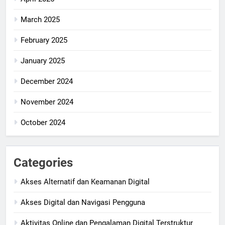
March 2025
February 2025
January 2025
December 2024
November 2024
October 2024
Categories
Akses Alternatif dan Keamanan Digital
Akses Digital dan Navigasi Pengguna
Aktivitas Online dan Pengalaman Digital Terstruktur