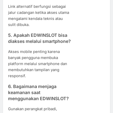
Link alternatif berfungsi sebagai
jalur cadangan ketika akses utama
mengalami kendala teknis atau
sulit dibuka.
5. Apakah EDWINSLOT bisa
diakses melalui smartphone?
Akses mobile penting karena
banyak pengguna membuka
platform melalui smartphone dan
membutuhkan tampilan yang
responsif.
6. Bagaimana menjaga
keamanan saat
menggunakan EDWINSLOT?
Gunakan perangkat pribadi,