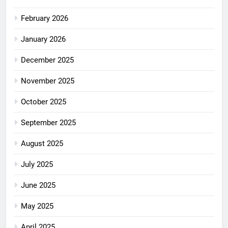
February 2026
January 2026
December 2025
November 2025
October 2025
September 2025
August 2025
July 2025
June 2025
May 2025
April 2025