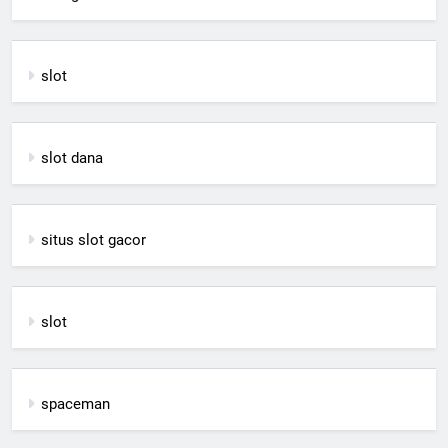
slot
slot dana
situs slot gacor
slot
spaceman