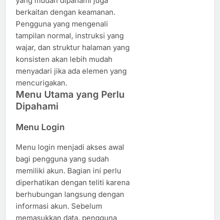
yang mudah dipahami juga
berkaitan dengan keamanan.
Pengguna yang mengenali
tampilan normal, instruksi yang
wajar, dan struktur halaman yang
konsisten akan lebih mudah
menyadari jika ada elemen yang
mencurigakan.
Menu Utama yang Perlu
Dipahami
Menu Login
Menu login menjadi akses awal
bagi pengguna yang sudah
memiliki akun. Bagian ini perlu
diperhatikan dengan teliti karena
berhubungan langsung dengan
informasi akun. Sebelum
memasukkan data, pengguna