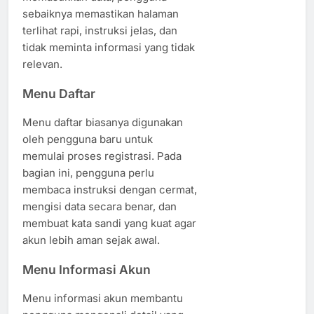
sebaiknya memastikan halaman
terlihat rapi, instruksi jelas, dan
tidak meminta informasi yang tidak
relevan.
Menu Daftar
Menu daftar biasanya digunakan
oleh pengguna baru untuk
memulai proses registrasi. Pada
bagian ini, pengguna perlu
membaca instruksi dengan cermat,
mengisi data secara benar, dan
membuat kata sandi yang kuat agar
akun lebih aman sejak awal.
Menu Informasi Akun
Menu informasi akun membantu