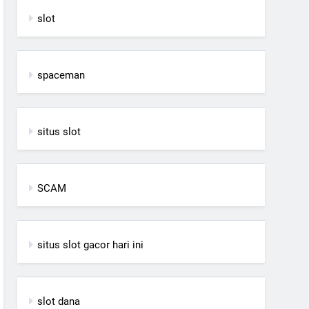
slot
spaceman
situs slot
SCAM
situs slot gacor hari ini
slot dana