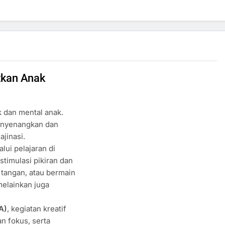
tkan Anak
k dan mental anak.
enyenangkan dan
jinasi.
lui pelajaran di
nstimulasi pikiran dan
 tangan, atau bermain
elainkan juga
A)
, kegiatan kreatif
n fokus, serta