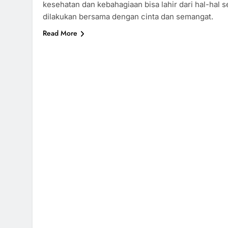
kesehatan dan kebahagiaan bisa lahir dari hal-hal 
dilakukan bersama dengan cinta dan semangat.
Read More