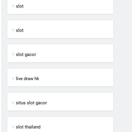
slot
slot
slot gacor
live draw hk
situs slot gacor
slot thailand