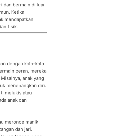
ri dan bermain di luar
mun. Ketika
anak mendapatkan
n fisik.
an dengan kata-kata.
 bermain peran, mereka
 Misalnya, anak yang
uk menenangkan diri.
rti melukis atau
ada anak dan
tau meronce manik-
angan dan jari.