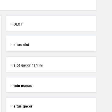
SLOT
situs slot
slot gacor hari ini
toto macau
situs gacor