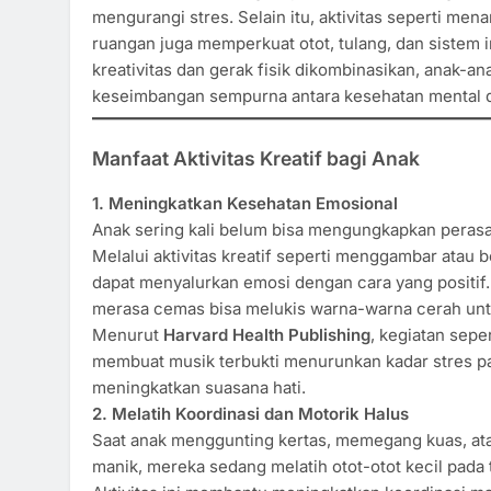
mengurangi stres. Selain itu, aktivitas seperti mena
ruangan juga memperkuat otot, tulang, dan sistem i
kreativitas dan gerak fisik dikombinasikan, anak-
keseimbangan sempurna antara kesehatan mental da
Manfaat Aktivitas Kreatif bagi Anak
1. Meningkatkan Kesehatan Emosional
Anak sering kali belum bisa mengungkapkan perasa
Melalui aktivitas kreatif seperti menggambar atau
dapat menyalurkan emosi dengan cara yang positif.
merasa cemas bisa melukis warna-warna cerah unt
Menurut
Harvard Health Publishing
, kegiatan sepe
membuat musik terbukti menurunkan kadar stres p
meningkatkan suasana hati.
2. Melatih Koordinasi dan Motorik Halus
Saat anak menggunting kertas, memegang kuas, a
manik, mereka sedang melatih otot-otot kecil pada t