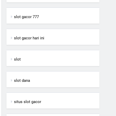
slot gacor 777
slot gacor hari ini
slot
slot dana
situs slot gacor