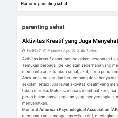
Home
parenting sehat
parenting sehat
Aktivitas Kreatif yang Juga Menyeha
Ee4f9e7
9 Months Ago
0
7 Mins
Aktivitas kreatif dapat meningkatkan kesehatan fisi
Temukan berbagai ide kegiatan sederhana yang m
membantu anak tumbuh sehat, aktif, serta penuh ima
Anak-anak belajar dan berkembang tidak hanya mela
sekolah, tetapi juga lewat aktivitas kreatif yang me
tubuh mereka. Melukis, menari, membuat kerajinan
peran bukan hanya kegiatan yang menyenangkan, m
menyehatkan.
Menurut
American Psychological Association (AP
membantu anak mengekspresikan diri, meningkatka