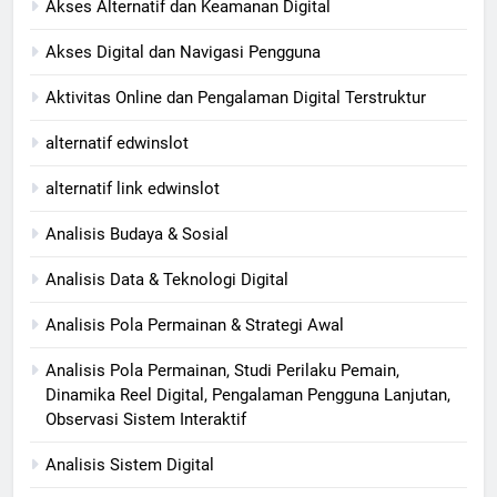
Akses Alternatif dan Keamanan Digital
Akses Digital dan Navigasi Pengguna
Aktivitas Online dan Pengalaman Digital Terstruktur
alternatif edwinslot
alternatif link edwinslot
Analisis Budaya & Sosial
Analisis Data & Teknologi Digital
Analisis Pola Permainan & Strategi Awal
Analisis Pola Permainan, Studi Perilaku Pemain,
Dinamika Reel Digital, Pengalaman Pengguna Lanjutan,
Observasi Sistem Interaktif
Analisis Sistem Digital