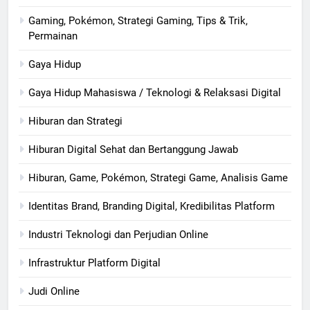
Gaming, Pokémon, Strategi Gaming, Tips & Trik,
Permainan
Gaya Hidup
Gaya Hidup Mahasiswa / Teknologi & Relaksasi Digital
Hiburan dan Strategi
Hiburan Digital Sehat dan Bertanggung Jawab
Hiburan, Game, Pokémon, Strategi Game, Analisis Game
Identitas Brand, Branding Digital, Kredibilitas Platform
Industri Teknologi dan Perjudian Online
Infrastruktur Platform Digital
Judi Online