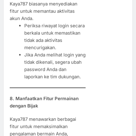
Kaya787 biasanya menyediakan
fitur untuk memantau aktivitas
akun Anda.
Periksa riwayat login secara
berkala untuk memastikan
tidak ada aktivitas
mencurigakan.
Jika Anda melihat login yang
tidak dikenali, segera ubah
password Anda dan
laporkan ke tim dukungan.
8. Manfaatkan Fitur Permainan
dengan Bijak
Kaya787 menawarkan berbagai
fitur untuk memaksimalkan
pengalaman bermain Anda,