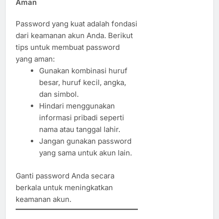
Aman
Password yang kuat adalah fondasi
dari keamanan akun Anda. Berikut
tips untuk membuat password
yang aman:
Gunakan kombinasi huruf
besar, huruf kecil, angka,
dan simbol.
Hindari menggunakan
informasi pribadi seperti
nama atau tanggal lahir.
Jangan gunakan password
yang sama untuk akun lain.
Ganti password Anda secara
berkala untuk meningkatkan
keamanan akun.