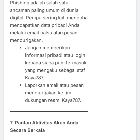
Phishing adalah salah satu
ancaman paling umum di dunia
digital. Penipu sering kali mencoba
mendapatkan data pribadi Anda
melalui email palsu atau pesan
mencurigakan.
Jangan memberikan
informasi pribadi atau login
kepada siapa pun, termasuk
yang mengaku sebagai staf
Kaya787.
Laporkan email atau pesan
mencurigakan ke tim
dukungan resmi Kaya787.
7. Pantau Aktivitas Akun Anda
Secara Berkala