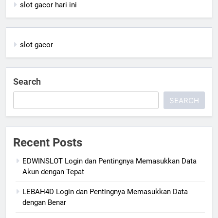
slot gacor hari ini
slot gacor
Search
SEARCH
Recent Posts
EDWINSLOT Login dan Pentingnya Memasukkan Data
Akun dengan Tepat
LEBAH4D Login dan Pentingnya Memasukkan Data
dengan Benar