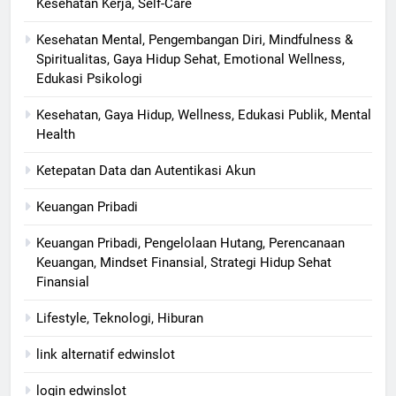
Kesehatan Kerja, Self-Care
Kesehatan Mental, Pengembangan Diri, Mindfulness &
Spiritualitas, Gaya Hidup Sehat, Emotional Wellness,
Edukasi Psikologi
Kesehatan, Gaya Hidup, Wellness, Edukasi Publik, Mental
Health
Ketepatan Data dan Autentikasi Akun
Keuangan Pribadi
Keuangan Pribadi, Pengelolaan Hutang, Perencanaan
Keuangan, Mindset Finansial, Strategi Hidup Sehat
Finansial
Lifestyle, Teknologi, Hiburan
link alternatif edwinslot
login edwinslot