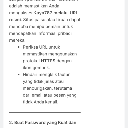
adalah memastikan Anda
mengakses
Kaya787 melalui URL
resmi
. Situs palsu atau tiruan dapat
mencoba menipu pemain untuk
mendapatkan informasi pribadi
mereka.
Periksa URL untuk
memastikan menggunakan
protokol
HTTPS
dengan
ikon gembok.
Hindari mengklik tautan
yang tidak jelas atau
mencurigakan, terutama
dari email atau pesan yang
tidak Anda kenali.
2. Buat Password yang Kuat dan