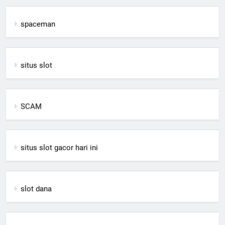
spaceman
situs slot
SCAM
situs slot gacor hari ini
slot dana