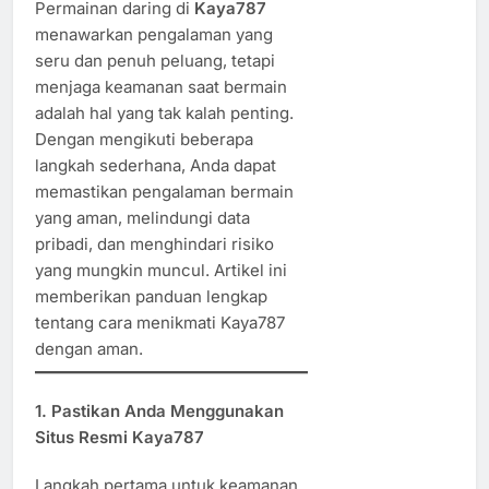
Permainan daring di
Kaya787
menawarkan pengalaman yang
seru dan penuh peluang, tetapi
menjaga keamanan saat bermain
adalah hal yang tak kalah penting.
Dengan mengikuti beberapa
langkah sederhana, Anda dapat
memastikan pengalaman bermain
yang aman, melindungi data
pribadi, dan menghindari risiko
yang mungkin muncul. Artikel ini
memberikan panduan lengkap
tentang cara menikmati Kaya787
dengan aman.
1. Pastikan Anda Menggunakan
Situs Resmi Kaya787
Langkah pertama untuk keamanan