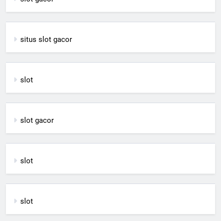
situs slot gacor
slot
slot gacor
slot
slot