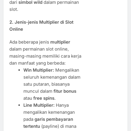
dari
simbol wild
dalam permainan
slot.
2. Jenis-jenis Multiplier di Slot
Online
Ada beberapa jenis
multiplier
dalam permainan slot online,
masing-masing memiliki cara kerja
dan manfaat yang berbeda:
Win Multiplier:
Mengalikan
seluruh kemenangan dalam
satu putaran, biasanya
muncul dalam
fitur bonus
atau
free spins
.
Line Multiplier:
Hanya
mengalikan kemenangan
pada
garis pembayaran
tertentu
(payline) di mana