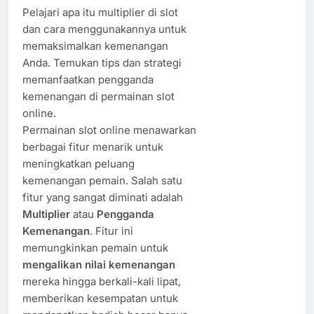
Pelajari apa itu multiplier di slot
dan cara menggunakannya untuk
memaksimalkan kemenangan
Anda. Temukan tips dan strategi
memanfaatkan pengganda
kemenangan di permainan slot
online.
Permainan slot online menawarkan
berbagai fitur menarik untuk
meningkatkan peluang
kemenangan pemain. Salah satu
fitur yang sangat diminati adalah
Multiplier
atau
Pengganda
Kemenangan
. Fitur ini
memungkinkan pemain untuk
mengalikan nilai kemenangan
mereka hingga berkali-kali lipat,
memberikan kesempatan untuk