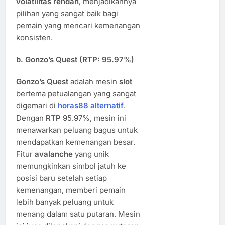
volatilitas rendah
, menjadikannya
pilihan yang sangat baik bagi
pemain yang mencari kemenangan
konsisten.
b.
Gonzo’s Quest (RTP: 95.97%)
Gonzo’s Quest
adalah mesin
slot
bertema petualangan yang sangat
digemari di
horas88 alternatif
.
Dengan
RTP
95.97%, mesin ini
menawarkan peluang bagus untuk
mendapatkan kemenangan besar.
Fitur
avalanche
yang unik
memungkinkan simbol jatuh ke
posisi baru setelah setiap
kemenangan, memberi pemain
lebih banyak peluang untuk
menang dalam satu putaran. Mesin