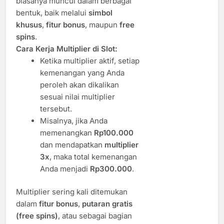
biasanya muncul dalam berbagai
bentuk, baik melalui
simbol
khusus
,
fitur bonus
, maupun
free
spins
.
Cara Kerja Multiplier di Slot:
Ketika multiplier aktif, setiap
kemenangan yang Anda
peroleh akan dikalikan
sesuai nilai multiplier
tersebut.
Misalnya, jika Anda
memenangkan
Rp100.000
dan mendapatkan
multiplier
3x
, maka total kemenangan
Anda menjadi
Rp300.000
.
Multiplier sering kali ditemukan
dalam
fitur bonus
,
putaran gratis
(free spins)
, atau sebagai bagian