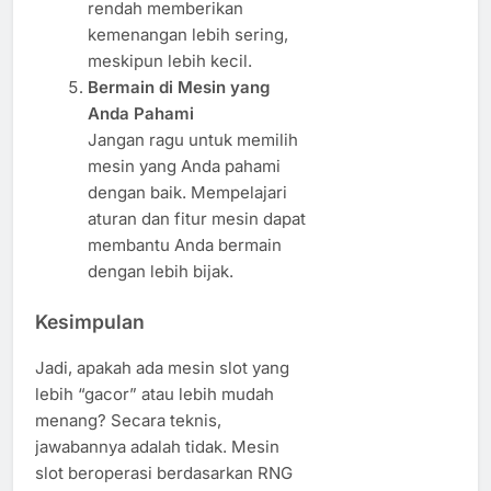
rendah memberikan
kemenangan lebih sering,
meskipun lebih kecil.
Bermain di Mesin yang
Anda Pahami
Jangan ragu untuk memilih
mesin yang Anda pahami
dengan baik. Mempelajari
aturan dan fitur mesin dapat
membantu Anda bermain
dengan lebih bijak.
Kesimpulan
Jadi, apakah ada mesin slot yang
lebih “gacor” atau lebih mudah
menang? Secara teknis,
jawabannya adalah tidak. Mesin
slot beroperasi berdasarkan RNG