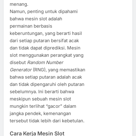
menang.
Namun, penting untuk dipahami
bahwa mesin slot adalah
permainan berbasis
keberuntungan, yang berarti hasil
dari setiap putaran bersifat acak
dan tidak dapat diprediksi. Mesin
slot menggunakan perangkat yang
disebut
Random Number
Generator
(RNG), yang memastikan
bahwa setiap putaran adalah acak
dan tidak dipengaruhi oleh putaran
sebelumnya. Ini berarti bahwa
meskipun sebuah mesin slot
mungkin terlihat “gacor” dalam
jangka pendek, kemenangan
tersebut tidak lebih dari kebetulan.
Cara Kerja Mesin Slot