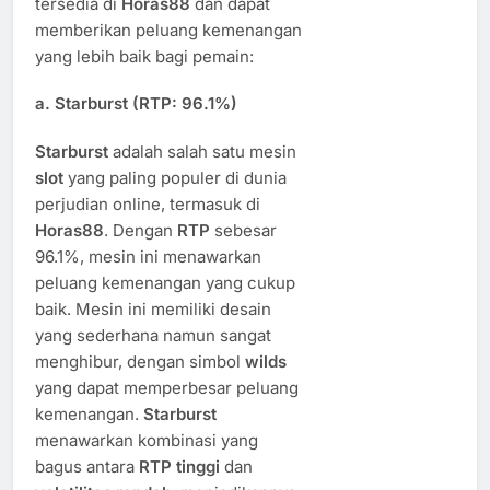
tersedia di
Horas88
dan dapat
memberikan peluang kemenangan
yang lebih baik bagi pemain:
a.
Starburst (RTP: 96.1%)
Starburst
adalah salah satu mesin
slot
yang paling populer di dunia
perjudian online, termasuk di
Horas88
. Dengan
RTP
sebesar
96.1%, mesin ini menawarkan
peluang kemenangan yang cukup
baik. Mesin ini memiliki desain
yang sederhana namun sangat
menghibur, dengan simbol
wilds
yang dapat memperbesar peluang
kemenangan.
Starburst
menawarkan kombinasi yang
bagus antara
RTP tinggi
dan