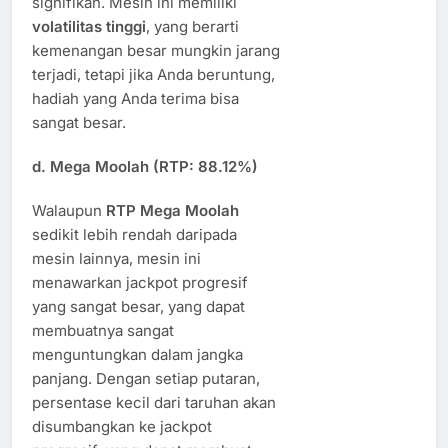
signifikan. Mesin ini memiliki
volatilitas tinggi
, yang berarti
kemenangan besar mungkin jarang
terjadi, tetapi jika Anda beruntung,
hadiah yang Anda terima bisa
sangat besar.
d.
Mega Moolah (RTP: 88.12%)
Walaupun
RTP
Mega Moolah
sedikit lebih rendah daripada
mesin lainnya, mesin ini
menawarkan jackpot progresif
yang sangat besar, yang dapat
membuatnya sangat
menguntungkan dalam jangka
panjang. Dengan setiap putaran,
persentase kecil dari taruhan akan
disumbangkan ke jackpot