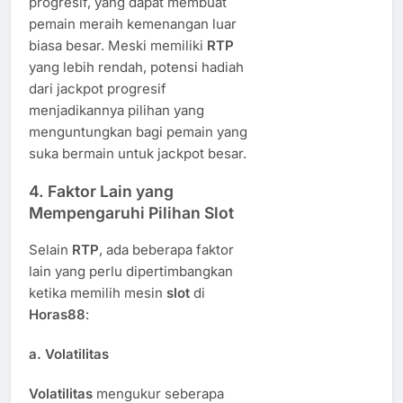
progresif, yang dapat membuat
pemain meraih kemenangan luar
biasa besar. Meski memiliki
RTP
yang lebih rendah, potensi hadiah
dari jackpot progresif
menjadikannya pilihan yang
menguntungkan bagi pemain yang
suka bermain untuk jackpot besar.
4.
Faktor Lain yang
Mempengaruhi Pilihan Slot
Selain
RTP
, ada beberapa faktor
lain yang perlu dipertimbangkan
ketika memilih mesin
slot
di
Horas88
:
a.
Volatilitas
Volatilitas
mengukur seberapa