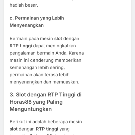
hadiah besar.
c.
Permainan yang Lebih
Menyenangkan
Bermain pada mesin
slot
dengan
RTP tinggi
dapat meningkatkan
pengalaman bermain Anda. Karena
mesin ini cenderung memberikan
kemenangan lebih sering,
permainan akan terasa lebih
menyenangkan dan memuaskan.
3.
Slot dengan RTP Tinggi di
Horas88 yang Paling
Menguntungkan
Berikut ini adalah beberapa mesin
slot
dengan
RTP tinggi
yang