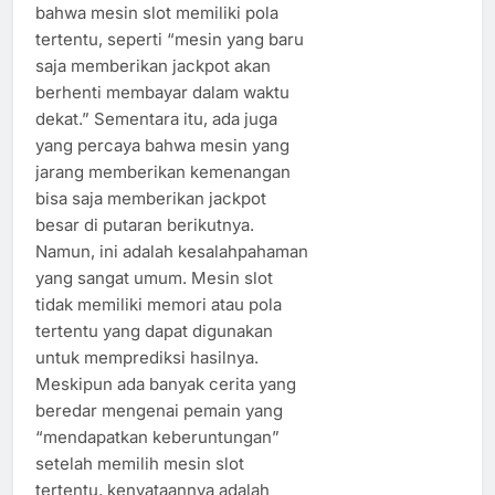
bahwa mesin slot memiliki pola
tertentu, seperti “mesin yang baru
saja memberikan jackpot akan
berhenti membayar dalam waktu
dekat.” Sementara itu, ada juga
yang percaya bahwa mesin yang
jarang memberikan kemenangan
bisa saja memberikan jackpot
besar di putaran berikutnya.
Namun, ini adalah kesalahpahaman
yang sangat umum. Mesin slot
tidak memiliki memori atau pola
tertentu yang dapat digunakan
untuk memprediksi hasilnya.
Meskipun ada banyak cerita yang
beredar mengenai pemain yang
“mendapatkan keberuntungan”
setelah memilih mesin slot
tertentu, kenyataannya adalah