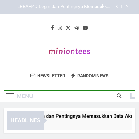
Skip
Login KAYA787 dan Pentingnya Menggunakan
to
Data Akun yang Tepat
content
KAYA787 Login dengan Dukungan Navigasi yang
Ramah Pengguna
EDWINSLOT Login dan Pentingnya Memasukkan
Data Akun dengan Tepat
LEBAH4D Login dan Pentingnya Memasukkan
Data dengan Benar
Login KAYA787 dan Pentingnya Menggunakan
Data Akun yang Tepat
Minion Tees
Tampil Keren Dan Lucu Dengan Koleksi T-
KAYA787 Login dengan Dukungan Navigasi yang
NEWSLETTER
RANDOM NEWS
Ramah Pengguna
Shirt Dari Minion Tees.
MENU
WINSLOT Login dan Pentingnya Memasukkan Data Akun deng
HEADLINES
Weeks Ago