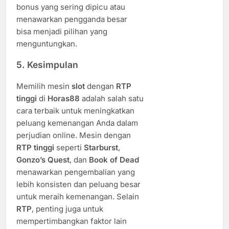
bonus yang sering dipicu atau
menawarkan pengganda besar
bisa menjadi pilihan yang
menguntungkan.
5.
Kesimpulan
Memilih mesin
slot
dengan
RTP
tinggi
di
Horas88
adalah salah satu
cara terbaik untuk meningkatkan
peluang kemenangan Anda dalam
perjudian online. Mesin dengan
RTP tinggi
seperti
Starburst
,
Gonzo’s Quest
, dan
Book of Dead
menawarkan pengembalian yang
lebih konsisten dan peluang besar
untuk meraih kemenangan. Selain
RTP
, penting juga untuk
mempertimbangkan faktor lain