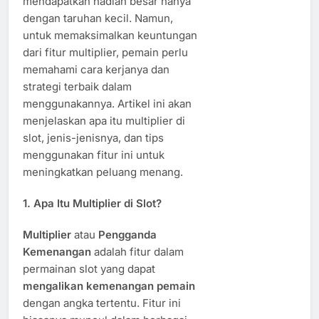
mendapatkan hadiah besar hanya
dengan taruhan kecil. Namun,
untuk memaksimalkan keuntungan
dari fitur multiplier, pemain perlu
memahami cara kerjanya dan
strategi terbaik dalam
menggunakannya. Artikel ini akan
menjelaskan apa itu multiplier di
slot, jenis-jenisnya, dan tips
menggunakan fitur ini untuk
meningkatkan peluang menang.
1. Apa Itu Multiplier di Slot?
Multiplier
atau
Pengganda
Kemenangan
adalah fitur dalam
permainan slot yang dapat
mengalikan kemenangan pemain
dengan angka tertentu. Fitur ini