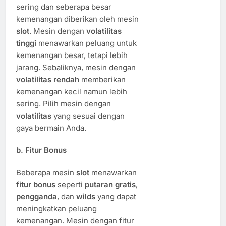
sering dan seberapa besar
kemenangan diberikan oleh mesin
slot
. Mesin dengan
volatilitas
tinggi
menawarkan peluang untuk
kemenangan besar, tetapi lebih
jarang. Sebaliknya, mesin dengan
volatilitas rendah
memberikan
kemenangan kecil namun lebih
sering. Pilih mesin dengan
volatilitas
yang sesuai dengan
gaya bermain Anda.
b.
Fitur Bonus
Beberapa mesin
slot
menawarkan
fitur bonus
seperti
putaran gratis
,
pengganda
, dan
wilds
yang dapat
meningkatkan peluang
kemenangan. Mesin dengan fitur