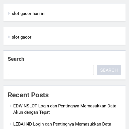
slot gacor hari ini
slot gacor
Search
SEARCH
Recent Posts
EDWINSLOT Login dan Pentingnya Memasukkan Data
Akun dengan Tepat
LEBAH4D Login dan Pentingnya Memasukkan Data