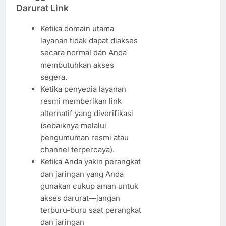
Darurat Link
Ketika domain utama
layanan tidak dapat diakses
secara normal dan Anda
membutuhkan akses
segera.
Ketika penyedia layanan
resmi memberikan link
alternatif yang diverifikasi
(sebaiknya melalui
pengumuman resmi atau
channel terpercaya).
Ketika Anda yakin perangkat
dan jaringan yang Anda
gunakan cukup aman untuk
akses darurat—jangan
terburu-buru saat perangkat
dan jaringan