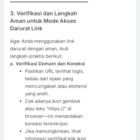
3. Verifikasi dan Langkah
Aman untuk Mode Akses
Darurat Link
Agar Anda menggunakan link
darurat dengan aman, ikuti
langkah-praktis berikut:
a. Verifikasi Domain dan Koneksi
Pastikan URL terlihat logis,
bebas dari ejaan yang
mencurigakan atau ekstensi
yang aneh.
Cek adanya ikon gembok
atau teks “https://” di
browser—ini menandakan
koneksi terenkripsi.
Jika memungkinkan, lihat
informasi sertifikat klik ikon