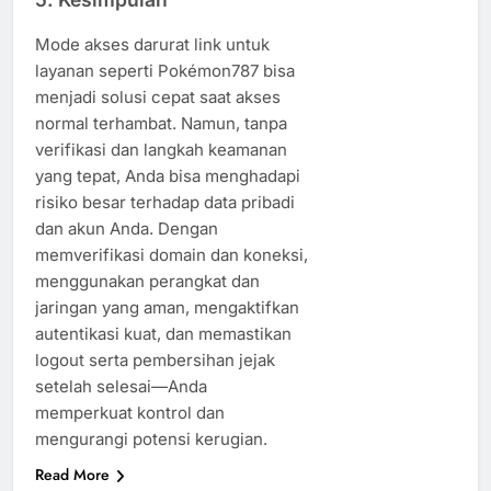
Mode akses darurat link untuk
layanan seperti Pokémon787 bisa
menjadi solusi cepat saat akses
normal terhambat. Namun, tanpa
verifikasi dan langkah keamanan
yang tepat, Anda bisa menghadapi
risiko besar terhadap data pribadi
dan akun Anda. Dengan
memverifikasi domain dan koneksi,
menggunakan perangkat dan
jaringan yang aman, mengaktifkan
autentikasi kuat, dan memastikan
logout serta pembersihan jejak
setelah selesai—Anda
memperkuat kontrol dan
mengurangi potensi kerugian.
Read More