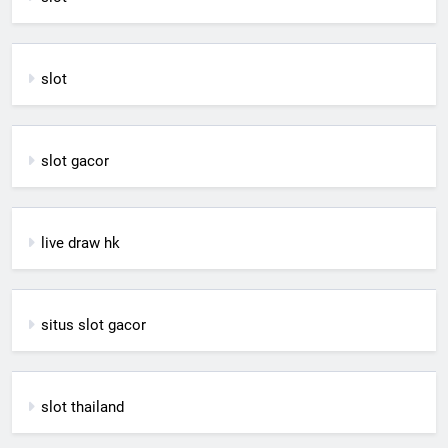
slot
slot gacor
live draw hk
situs slot gacor
slot thailand