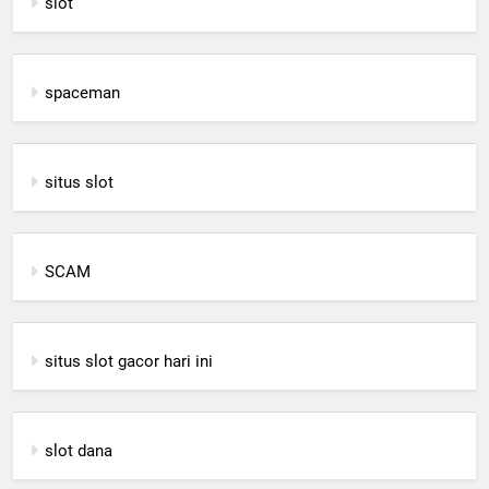
slot
spaceman
situs slot
SCAM
situs slot gacor hari ini
slot dana