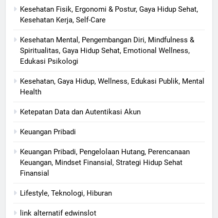
Kesehatan Fisik, Ergonomi & Postur, Gaya Hidup Sehat,
Kesehatan Kerja, Self-Care
Kesehatan Mental, Pengembangan Diri, Mindfulness &
Spiritualitas, Gaya Hidup Sehat, Emotional Wellness,
Edukasi Psikologi
Kesehatan, Gaya Hidup, Wellness, Edukasi Publik, Mental
Health
Ketepatan Data dan Autentikasi Akun
Keuangan Pribadi
Keuangan Pribadi, Pengelolaan Hutang, Perencanaan
Keuangan, Mindset Finansial, Strategi Hidup Sehat
Finansial
Lifestyle, Teknologi, Hiburan
link alternatif edwinslot