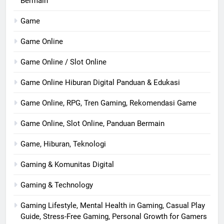
Bermain
Game
Game Online
Game Online / Slot Online
Game Online Hiburan Digital Panduan & Edukasi
Game Online, RPG, Tren Gaming, Rekomendasi Game
Game Online, Slot Online, Panduan Bermain
Game, Hiburan, Teknologi
Gaming & Komunitas Digital
Gaming & Technology
Gaming Lifestyle, Mental Health in Gaming, Casual Play
Guide, Stress-Free Gaming, Personal Growth for Gamers