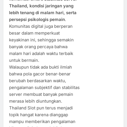
Thailand, kondisi jaringan yang
lebih tenang di malam hari, serta
persepsi psikologis pemain
.
Komunitas digital juga berperan
besar dalam memperkuat
keyakinan ini, sehingga semakin
banyak orang percaya bahwa
malam hari adalah waktu terbaik
untuk bermain.
Walaupun tidak ada bukti ilmiah
bahwa pola gacor benar-benar
berubah berdasarkan waktu,
pengalaman subjektif dan stabilitas
server membuat banyak pemain
merasa lebih diuntungkan.
Thailand Slot pun terus menjadi
topik hangat karena dianggap
mampu memberikan pengalaman