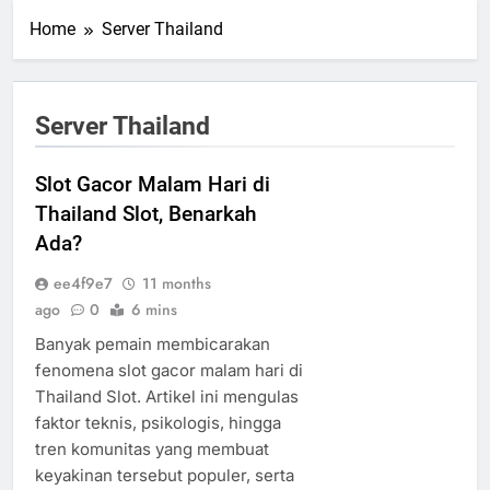
Home
Server Thailand
Server Thailand
Slot Gacor Malam Hari di
Thailand Slot, Benarkah
Ada?
ee4f9e7
11 months
ago
0
6 mins
Banyak pemain membicarakan
fenomena slot gacor malam hari di
Thailand Slot. Artikel ini mengulas
faktor teknis, psikologis, hingga
tren komunitas yang membuat
keyakinan tersebut populer, serta