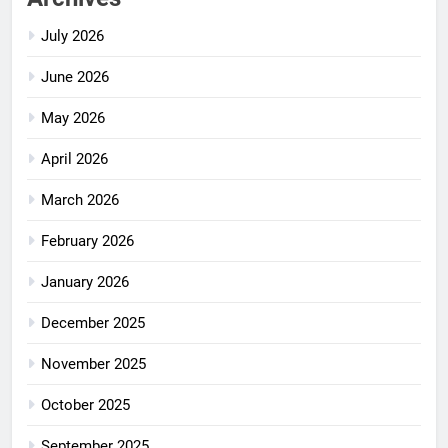
July 2026
June 2026
May 2026
April 2026
March 2026
February 2026
January 2026
December 2025
November 2025
October 2025
September 2025