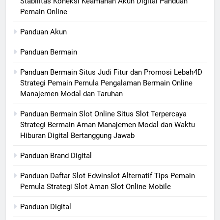
Stabilitas Koneksi Keamanan Akun Digital Panduan
Pemain Online
Panduan Akun
Panduan Bermain
Panduan Bermain Situs Judi Fitur dan Promosi Lebah4D
Strategi Pemain Pemula Pengalaman Bermain Online
Manajemen Modal dan Taruhan
Panduan Bermain Slot Online Situs Slot Terpercaya
Strategi Bermain Aman Manajemen Modal dan Waktu
Hiburan Digital Bertanggung Jawab
Panduan Brand Digital
Panduan Daftar Slot Edwinslot Alternatif Tips Pemain
Pemula Strategi Slot Aman Slot Online Mobile
Panduan Digital