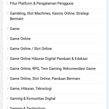
Fitur Platform & Pengalaman Pengguna
Gambling, Slot Machines, Kasino Online, Strategi
Bermain
Game
Game Online
Game Online / Slot Online
Game Online Hiburan Digital Panduan & Edukasi
Game Online, RPG, Tren Gaming, Rekomendasi Game
Game Online, Slot Online, Panduan Bermain
Game, Hiburan, Teknologi
Gaming & Komunitas Digital
Gaming & Technology