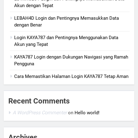
Akun dengan Tepat
LEBAH4D Login dan Pentingnya Memasukkan Data
dengan Benar
Login KAYA787 dan Pentingnya Menggunakan Data
Akun yang Tepat
KAYA787 Login dengan Dukungan Navigasi yang Ramah
Pengguna
Cara Memastikan Halaman Login KAYA787 Tetap Aman
Recent Comments
A WordPress Commenter
on
Hello world!
Archives