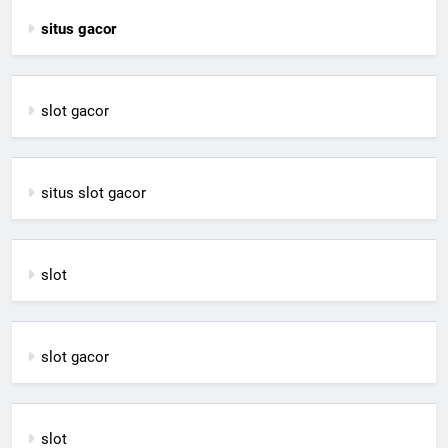
situs gacor
slot gacor
situs slot gacor
slot
slot gacor
slot