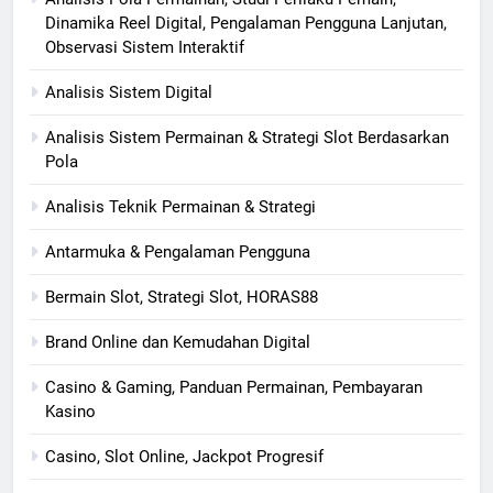
Dinamika Reel Digital, Pengalaman Pengguna Lanjutan,
Observasi Sistem Interaktif
Analisis Sistem Digital
Analisis Sistem Permainan & Strategi Slot Berdasarkan
Pola
Analisis Teknik Permainan & Strategi
Antarmuka & Pengalaman Pengguna
Bermain Slot, Strategi Slot, HORAS88
Brand Online dan Kemudahan Digital
Casino & Gaming, Panduan Permainan, Pembayaran
Kasino
Casino, Slot Online, Jackpot Progresif