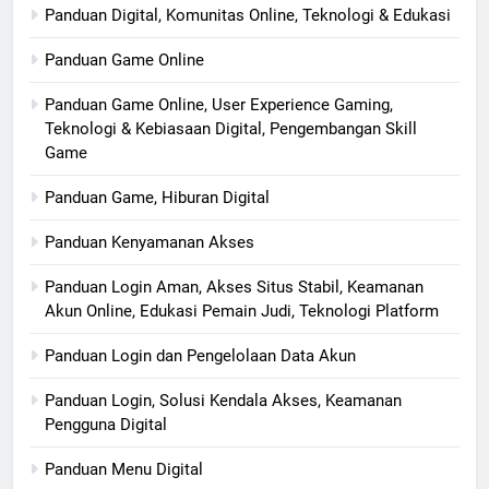
Panduan Digital, Komunitas Online, Teknologi & Edukasi
Panduan Game Online
Panduan Game Online, User Experience Gaming,
Teknologi & Kebiasaan Digital, Pengembangan Skill
Game
Panduan Game, Hiburan Digital
Panduan Kenyamanan Akses
Panduan Login Aman, Akses Situs Stabil, Keamanan
Akun Online, Edukasi Pemain Judi, Teknologi Platform
Panduan Login dan Pengelolaan Data Akun
Panduan Login, Solusi Kendala Akses, Keamanan
Pengguna Digital
Panduan Menu Digital