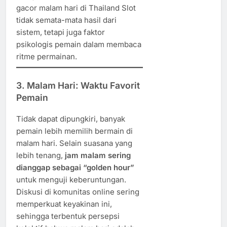
gacor malam hari di Thailand Slot
tidak semata-mata hasil dari
sistem, tetapi juga faktor
psikologis pemain dalam membaca
ritme permainan.
3. Malam Hari: Waktu Favorit
Pemain
Tidak dapat dipungkiri, banyak
pemain lebih memilih bermain di
malam hari. Selain suasana yang
lebih tenang,
jam malam sering
dianggap sebagai “golden hour”
untuk menguji keberuntungan.
Diskusi di komunitas online sering
memperkuat keyakinan ini,
sehingga terbentuk persepsi