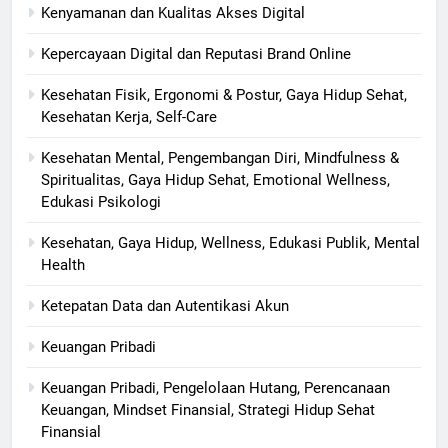
Kenyamanan dan Kualitas Akses Digital
Kepercayaan Digital dan Reputasi Brand Online
Kesehatan Fisik, Ergonomi & Postur, Gaya Hidup Sehat,
Kesehatan Kerja, Self-Care
Kesehatan Mental, Pengembangan Diri, Mindfulness &
Spiritualitas, Gaya Hidup Sehat, Emotional Wellness,
Edukasi Psikologi
Kesehatan, Gaya Hidup, Wellness, Edukasi Publik, Mental
Health
Ketepatan Data dan Autentikasi Akun
Keuangan Pribadi
Keuangan Pribadi, Pengelolaan Hutang, Perencanaan
Keuangan, Mindset Finansial, Strategi Hidup Sehat
Finansial