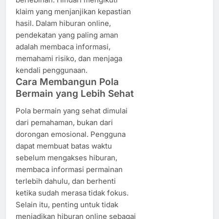
klaim yang menjanjikan kepastian
hasil. Dalam hiburan online,
pendekatan yang paling aman
adalah membaca informasi,
memahami risiko, dan menjaga
kendali penggunaan.
Cara Membangun Pola
Bermain yang Lebih Sehat
Pola bermain yang sehat dimulai
dari pemahaman, bukan dari
dorongan emosional. Pengguna
dapat membuat batas waktu
sebelum mengakses hiburan,
membaca informasi permainan
terlebih dahulu, dan berhenti
ketika sudah merasa tidak fokus.
Selain itu, penting untuk tidak
menjadikan hiburan online sebagai