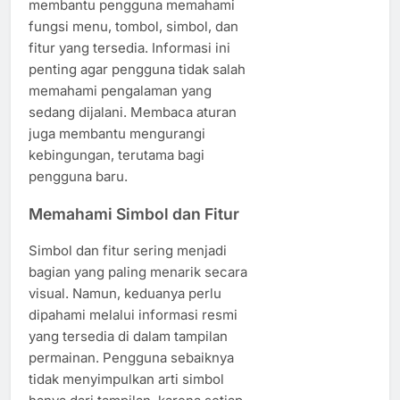
membantu pengguna memahami
fungsi menu, tombol, simbol, dan
fitur yang tersedia. Informasi ini
penting agar pengguna tidak salah
memahami pengalaman yang
sedang dijalani. Membaca aturan
juga membantu mengurangi
kebingungan, terutama bagi
pengguna baru.
Memahami Simbol dan Fitur
Simbol dan fitur sering menjadi
bagian yang paling menarik secara
visual. Namun, keduanya perlu
dipahami melalui informasi resmi
yang tersedia di dalam tampilan
permainan. Pengguna sebaiknya
tidak menyimpulkan arti simbol