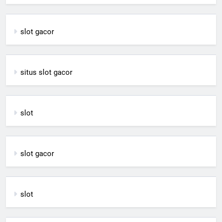
slot gacor
situs slot gacor
slot
slot gacor
slot