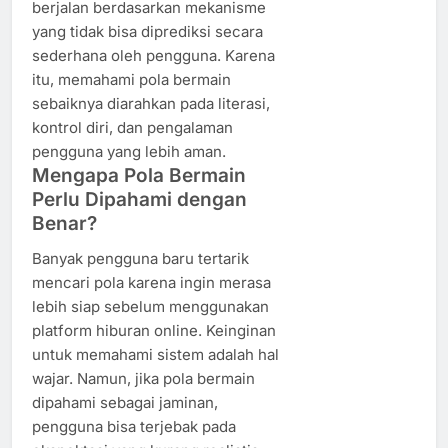
berjalan berdasarkan mekanisme
yang tidak bisa diprediksi secara
sederhana oleh pengguna. Karena
itu, memahami pola bermain
sebaiknya diarahkan pada literasi,
kontrol diri, dan pengalaman
pengguna yang lebih aman.
Mengapa Pola Bermain
Perlu Dipahami dengan
Benar?
Banyak pengguna baru tertarik
mencari pola karena ingin merasa
lebih siap sebelum menggunakan
platform hiburan online. Keinginan
untuk memahami sistem adalah hal
wajar. Namun, jika pola bermain
dipahami sebagai jaminan,
pengguna bisa terjebak pada