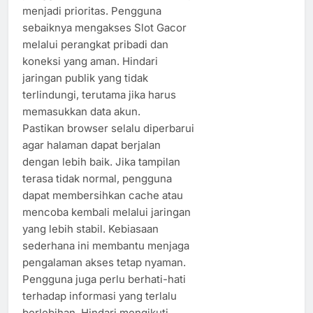
menjadi prioritas. Pengguna
sebaiknya mengakses Slot Gacor
melalui perangkat pribadi dan
koneksi yang aman. Hindari
jaringan publik yang tidak
terlindungi, terutama jika harus
memasukkan data akun.
Pastikan browser selalu diperbarui
agar halaman dapat berjalan
dengan lebih baik. Jika tampilan
terasa tidak normal, pengguna
dapat membersihkan cache atau
mencoba kembali melalui jaringan
yang lebih stabil. Kebiasaan
sederhana ini membantu menjaga
pengalaman akses tetap nyaman.
Pengguna juga perlu berhati-hati
terhadap informasi yang terlalu
berlebihan. Hindari mengikuti