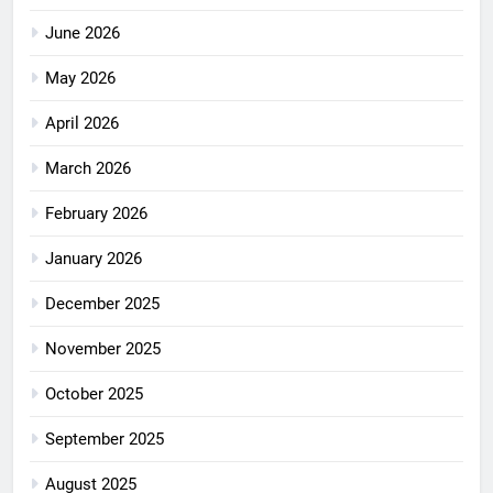
June 2026
May 2026
April 2026
March 2026
February 2026
January 2026
December 2025
November 2025
October 2025
September 2025
August 2025