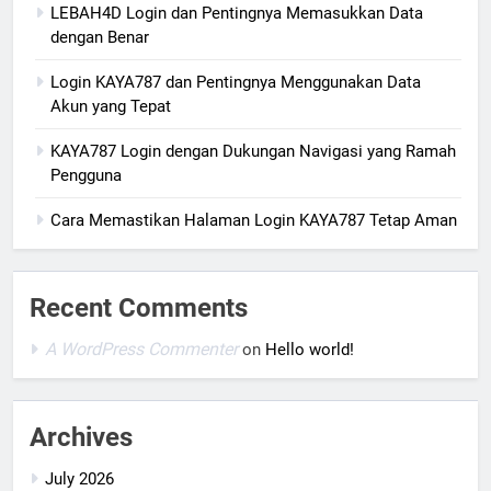
LEBAH4D Login dan Pentingnya Memasukkan Data
dengan Benar
Login KAYA787 dan Pentingnya Menggunakan Data
Akun yang Tepat
KAYA787 Login dengan Dukungan Navigasi yang Ramah
Pengguna
Cara Memastikan Halaman Login KAYA787 Tetap Aman
Recent Comments
A WordPress Commenter
on
Hello world!
Archives
July 2026