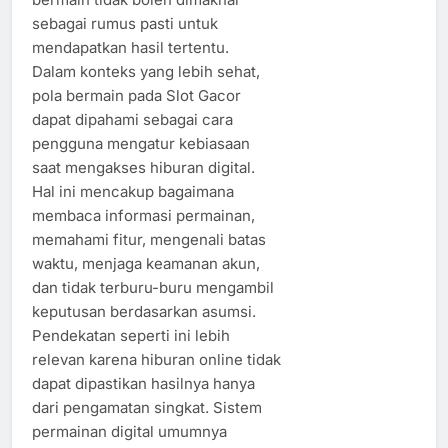
sebagai rumus pasti untuk
mendapatkan hasil tertentu.
Dalam konteks yang lebih sehat,
pola bermain pada Slot Gacor
dapat dipahami sebagai cara
pengguna mengatur kebiasaan
saat mengakses hiburan digital.
Hal ini mencakup bagaimana
membaca informasi permainan,
memahami fitur, mengenali batas
waktu, menjaga keamanan akun,
dan tidak terburu-buru mengambil
keputusan berdasarkan asumsi.
Pendekatan seperti ini lebih
relevan karena hiburan online tidak
dapat dipastikan hasilnya hanya
dari pengamatan singkat. Sistem
permainan digital umumnya