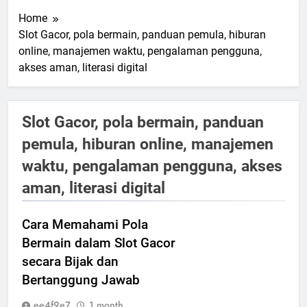
Home
Slot Gacor, pola bermain, panduan pemula, hiburan
online, manajemen waktu, pengalaman pengguna,
akses aman, literasi digital
Slot Gacor, pola bermain, panduan
pemula, hiburan online, manajemen
waktu, pengalaman pengguna, akses
aman, literasi digital
Cara Memahami Pola
Bermain dalam Slot Gacor
secara Bijak dan
Bertanggung Jawab
ee4f9e7
1 month