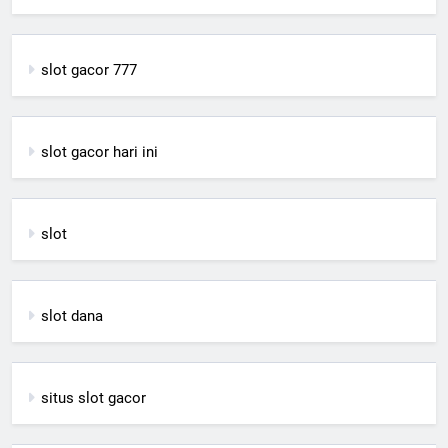
slot gacor 777
slot gacor hari ini
slot
slot dana
situs slot gacor