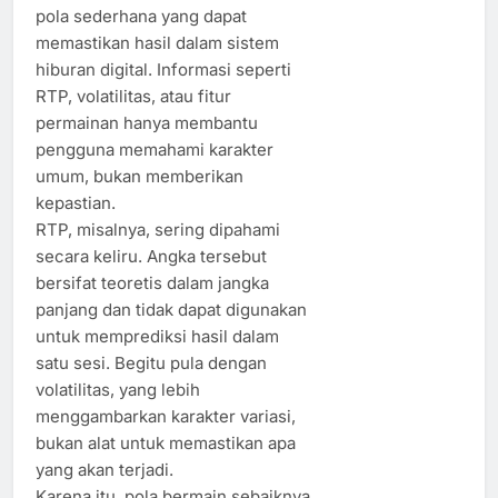
pola sederhana yang dapat
memastikan hasil dalam sistem
hiburan digital. Informasi seperti
RTP, volatilitas, atau fitur
permainan hanya membantu
pengguna memahami karakter
umum, bukan memberikan
kepastian.
RTP, misalnya, sering dipahami
secara keliru. Angka tersebut
bersifat teoretis dalam jangka
panjang dan tidak dapat digunakan
untuk memprediksi hasil dalam
satu sesi. Begitu pula dengan
volatilitas, yang lebih
menggambarkan karakter variasi,
bukan alat untuk memastikan apa
yang akan terjadi.
Karena itu, pola bermain sebaiknya