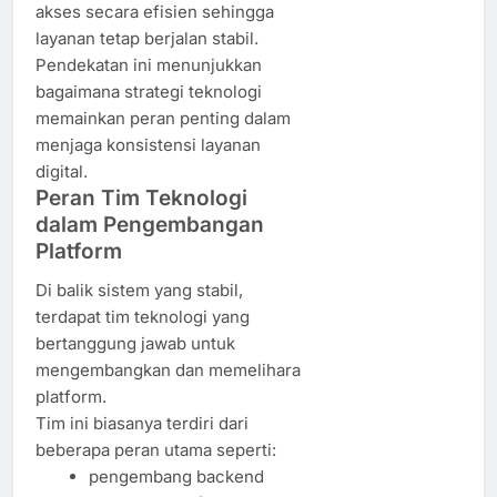
akses secara efisien sehingga
layanan tetap berjalan stabil.
Pendekatan ini menunjukkan
bagaimana strategi teknologi
memainkan peran penting dalam
menjaga konsistensi layanan
digital.
Peran Tim Teknologi
dalam Pengembangan
Platform
Di balik sistem yang stabil,
terdapat tim teknologi yang
bertanggung jawab untuk
mengembangkan dan memelihara
platform.
Tim ini biasanya terdiri dari
beberapa peran utama seperti:
pengembang backend