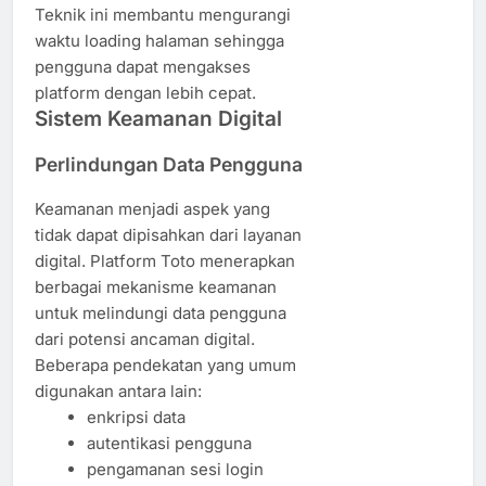
Teknik ini membantu mengurangi
waktu loading halaman sehingga
pengguna dapat mengakses
platform dengan lebih cepat.
Sistem Keamanan Digital
Perlindungan Data Pengguna
Keamanan menjadi aspek yang
tidak dapat dipisahkan dari layanan
digital. Platform Toto menerapkan
berbagai mekanisme keamanan
untuk melindungi data pengguna
dari potensi ancaman digital.
Beberapa pendekatan yang umum
digunakan antara lain:
enkripsi data
autentikasi pengguna
pengamanan sesi login