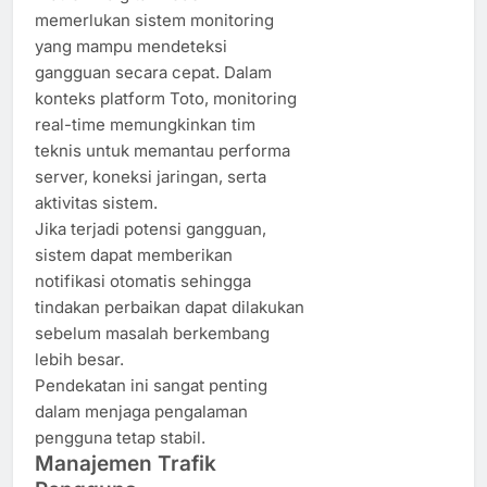
memerlukan sistem monitoring
yang mampu mendeteksi
gangguan secara cepat. Dalam
konteks platform Toto, monitoring
real-time memungkinkan tim
teknis untuk memantau performa
server, koneksi jaringan, serta
aktivitas sistem.
Jika terjadi potensi gangguan,
sistem dapat memberikan
notifikasi otomatis sehingga
tindakan perbaikan dapat dilakukan
sebelum masalah berkembang
lebih besar.
Pendekatan ini sangat penting
dalam menjaga pengalaman
pengguna tetap stabil.
Manajemen Trafik