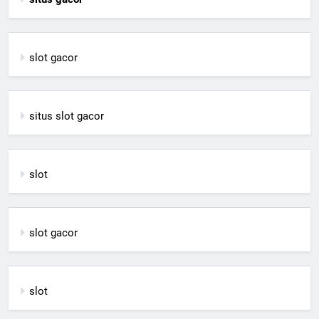
slot gacor
situs slot gacor
slot
slot gacor
slot