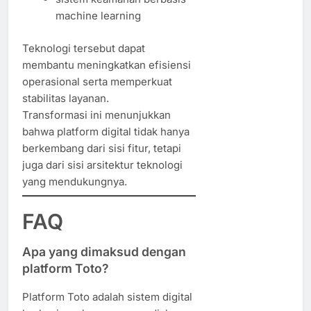
machine learning
Teknologi tersebut dapat
membantu meningkatkan efisiensi
operasional serta memperkuat
stabilitas layanan.
Transformasi ini menunjukkan
bahwa platform digital tidak hanya
berkembang dari sisi fitur, tetapi
juga dari sisi arsitektur teknologi
yang mendukungnya.
FAQ
Apa yang dimaksud dengan
platform Toto?
Platform Toto adalah sistem digital