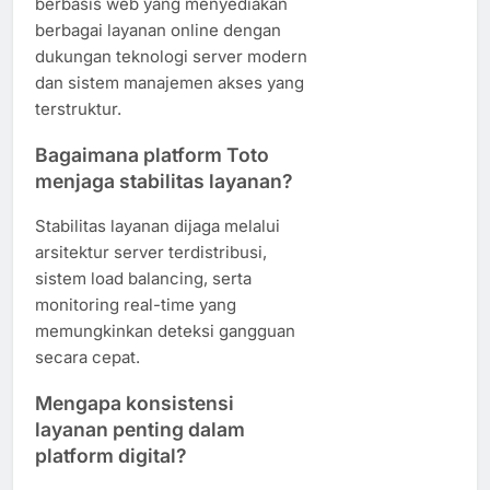
berbasis web yang menyediakan
berbagai layanan online dengan
dukungan teknologi server modern
dan sistem manajemen akses yang
terstruktur.
Bagaimana platform Toto
menjaga stabilitas layanan?
Stabilitas layanan dijaga melalui
arsitektur server terdistribusi,
sistem load balancing, serta
monitoring real-time yang
memungkinkan deteksi gangguan
secara cepat.
Mengapa konsistensi
layanan penting dalam
platform digital?