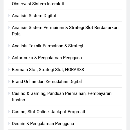
Observasi Sistem Interaktif
Analisis Sistem Digital
Analisis Sistem Permainan & Strategi Slot Berdasarkan
Pola
Analisis Teknik Permainan & Strategi
Antarmuka & Pengalaman Pengguna
Bermain Slot, Strategi Slot, HORAS88
Brand Online dan Kemudahan Digital
Casino & Gaming, Panduan Permainan, Pembayaran
Kasino
Casino, Slot Online, Jackpot Progresif
Desain & Pengalaman Pengguna