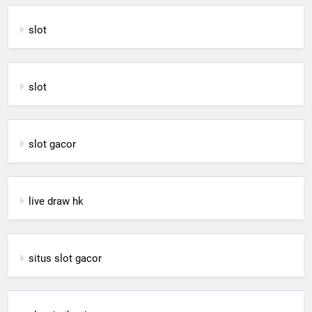
slot
slot
slot gacor
live draw hk
situs slot gacor