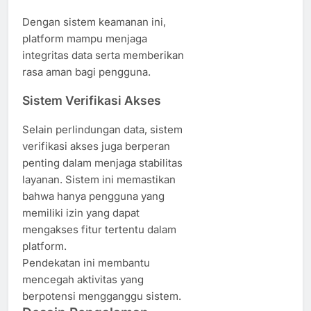
Dengan sistem keamanan ini,
platform mampu menjaga
integritas data serta memberikan
rasa aman bagi pengguna.
Sistem Verifikasi Akses
Selain perlindungan data, sistem
verifikasi akses juga berperan
penting dalam menjaga stabilitas
layanan. Sistem ini memastikan
bahwa hanya pengguna yang
memiliki izin yang dapat
mengakses fitur tertentu dalam
platform.
Pendekatan ini membantu
mencegah aktivitas yang
berpotensi mengganggu sistem.