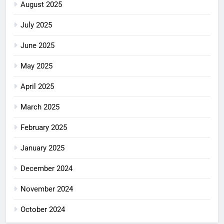
August 2025
July 2025
June 2025
May 2025
April 2025
March 2025
February 2025
January 2025
December 2024
November 2024
October 2024