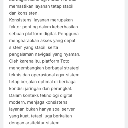
memastikan layanan tetap stabil
dan konsisten.
Konsistensi layanan merupakan
faktor penting dalam keberhasilan
sebuah platform digital. Pengguna
mengharapkan akses yang cepat,
sistem yang stabil, serta
pengalaman navigasi yang nyaman.
Oleh karena itu, platform Toto
mengembangkan berbagai strategi
teknis dan operasional agar sistem
tetap berjalan optimal di berbagai
kondisi jaringan dan perangkat.
Dalam konteks teknologi digital
modern, menjaga konsistensi
layanan bukan hanya soal server
yang kuat, tetapi juga berkaitan
dengan arsitektur sistem,