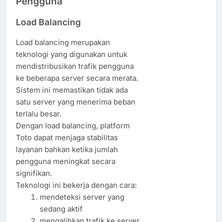
Pengguna
Load Balancing
Load balancing merupakan
teknologi yang digunakan untuk
mendistribusikan trafik pengguna
ke beberapa server secara merata.
Sistem ini memastikan tidak ada
satu server yang menerima beban
terlalu besar.
Dengan load balancing, platform
Toto dapat menjaga stabilitas
layanan bahkan ketika jumlah
pengguna meningkat secara
signifikan.
Teknologi ini bekerja dengan cara:
mendeteksi server yang
sedang aktif
mengalihkan trafik ke server