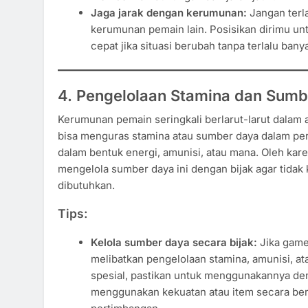
Jaga jarak dengan kerumunan:
Jangan terl
kerumunan pemain lain. Posisikan dirimu unt
cepat jika situasi berubah tanpa terlalu banya
4. Pengelolaan Stamina dan Sum
Kerumunan pemain seringkali berlarut-larut dalam ak
bisa menguras stamina atau sumber daya dalam per
dalam bentuk energi, amunisi, atau mana. Oleh kare
mengelola sumber daya ini dengan bijak agar tidak 
dibutuhkan.
Tips:
Kelola sumber daya secara bijak:
Jika game
melibatkan pengelolaan stamina, amunisi, 
spesial, pastikan untuk menggunakannya den
menggunakan kekuatan atau item secara ber