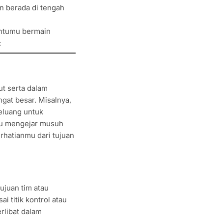
n berada di tengah
antumu bermain
:
ut serta dalam
ngat besar. Misalnya,
eluang untuk
au mengejar musuh
erhatianmu dari tujuan
ujuan tim atau
i titik kontrol atau
rlibat dalam