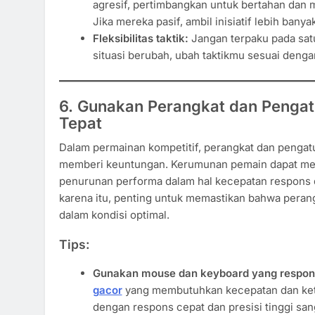
agresif, pertimbangkan untuk bertahan dan
Jika mereka pasif, ambil inisiatif lebih banyak
Fleksibilitas taktik:
Jangan terpaku pada satu
situasi berubah, ubah taktikmu sesuai dengan
6. Gunakan Perangkat dan Penga
Tepat
Dalam permainan kompetitif, perangkat dan pengatu
memberi keuntungan. Kerumunan pemain dapat m
penurunan performa dalam hal kecepatan respons 
karena itu, penting untuk memastikan bahwa peran
dalam kondisi optimal.
Tips:
Gunakan mouse dan keyboard yang respons
gacor
yang membutuhkan kecepatan dan ket
dengan respons cepat dan presisi tinggi san