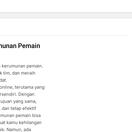
umunan Pemain
ah kerumunan pemain.
k tim, dan meraih
dat.
nline, terutama yang
ersendiri. Dengan
tujuan yang sama,
dan tetap efektif
umunan pemain bisa
uat kamu kehilangan
aik. Namun, ada