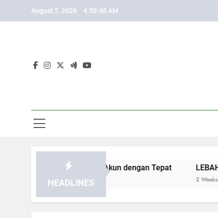
Skip
August 7, 2026
4:50:49 AM
to
content
Min
Tampil Ker
Memasukkan Data Akun dengan Tepat
LEBAH4D Login d
2 Weeks Ago
HEADLINES