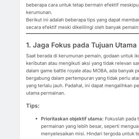
beberapa cara untuk tetap bermain efektif meskipu
kerumunan.
Berikut ini adalah beberapa tips yang dapat memb
secara efektif meski dikelilingi oleh banyak pemain
1. Jaga Fokus pada Tujuan Utama
Saat berada di kerumunan pemain, godaan untuk ik
keributan atau mengikuti aksi yang tidak relevan sa
dalam game battle royale atau MOBA, ada banyak p
bergabung dalam pertempuran yang tidak perlu at
yang terlalu jauh. Padahal, ini dapat mengalihkan p
utama permainan.
Tips:
Prioritaskan objektif utama:
Fokuslah pada t
permainan yang lebih besar, seperti menguasa
menyelesaikan misi. Hindari tergoda untuk te