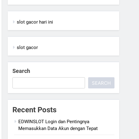
slot gacor hari ini
slot gacor
Search
SEARCH
Recent Posts
EDWINSLOT Login dan Pentingnya
Memasukkan Data Akun dengan Tepat