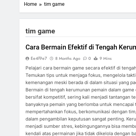
Home
tim game
tim game
Cara Bermain Efektif di Tengah Ker
Ee4f9e7
8 Months Ago
0
9 Mins
Pelajari cara bermain game secara efektif di teng
Temukan tips untuk menjaga fokus, mengelola takti
kemenangan meski berada di dalam situasi yang pa
Bermain di tengah kerumunan pemain dalam game o
bersifat kompetitif, sering kali menjadi tantangan t
banyaknya pemain yang berlomba untuk mencapai 
mempertahankan fokus, berkomunikasi dengan tim, 
dalam pengambilan keputusan sangat penting. Ker
menjadi sumber stres, kebingungannya bisa memb
kendali atas permainan jika tidak dikelola dengan b