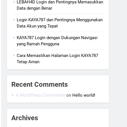
LEBAH4D Login dan Pentingnya Memasukkan
Data dengan Benar
Login KAYA787 dan Pentingnya Menggunakan
Data Akun yang Tepat
KAYA787 Login dengan Dukungan Navigasi
yang Ramah Pengguna
Cara Memastikan Halaman Login KAYA787
Tetap Aman
Recent Comments
A WordPress Commenter
on
Hello world!
Archives