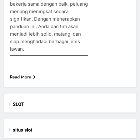
bekerja sama dengan baik, peluang
menang meningkat secara
signifikan. Dengan menerapkan
panduan ini, Anda dan tim akan
menjadi lebih solid, matang, dan
siap menghadapi berbagai jenis
lawan.
Read More
SLOT
situs slot