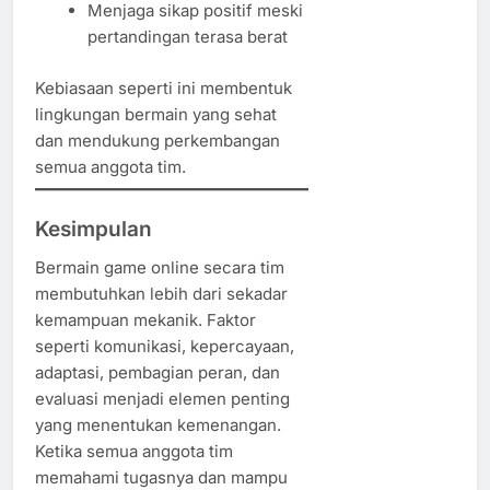
Menjaga sikap positif meski
pertandingan terasa berat
Kebiasaan seperti ini membentuk
lingkungan bermain yang sehat
dan mendukung perkembangan
semua anggota tim.
Kesimpulan
Bermain game online secara tim
membutuhkan lebih dari sekadar
kemampuan mekanik. Faktor
seperti komunikasi, kepercayaan,
adaptasi, pembagian peran, dan
evaluasi menjadi elemen penting
yang menentukan kemenangan.
Ketika semua anggota tim
memahami tugasnya dan mampu