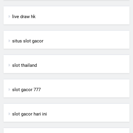
live draw hk
situs slot gacor
slot thailand
slot gacor 777
slot gacor hari ini