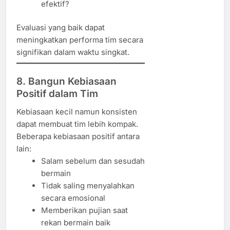
efektif?
Evaluasi yang baik dapat
meningkatkan performa tim secara
signifikan dalam waktu singkat.
8. Bangun Kebiasaan
Positif dalam Tim
Kebiasaan kecil namun konsisten
dapat membuat tim lebih kompak.
Beberapa kebiasaan positif antara
lain:
Salam sebelum dan sesudah
bermain
Tidak saling menyalahkan
secara emosional
Memberikan pujian saat
rekan bermain baik