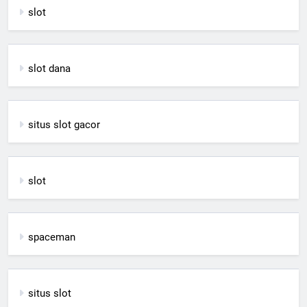
slot
slot dana
situs slot gacor
slot
spaceman
situs slot