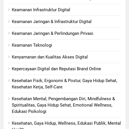
Keamanan Infrastruktur Digital
Keamanan Jaringan & Infrastruktur Digital
Keamanan Jaringan & Perlindungan Privasi
Keamanan Teknologi
Kenyamanan dan Kualitas Akses Digital
Kepercayaan Digital dan Reputasi Brand Online
Kesehatan Fisik, Ergonomi & Postur, Gaya Hidup Sehat,
Kesehatan Kerja, Self-Care
Kesehatan Mental, Pengembangan Diri, Mindfulness &
Spiritualitas, Gaya Hidup Sehat, Emotional Wellness,
Edukasi Psikologi
Kesehatan, Gaya Hidup, Wellness, Edukasi Publik, Mental