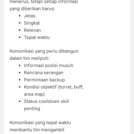
menerus, tetapi setiap informasi
yang diberikan harus:
Jelas
Singkat
Relevan
Tepat waktu
Komunikasi yang perlu dibangun
dalam tim meliputi:
Informasi posisi musuh
Rencana serangan
Permintaan backup
Kondisi objektif (turret, buff,
area map)
Status cooldown skill
penting
Komunikasi yang tepat waktu
membantu tim mengambil