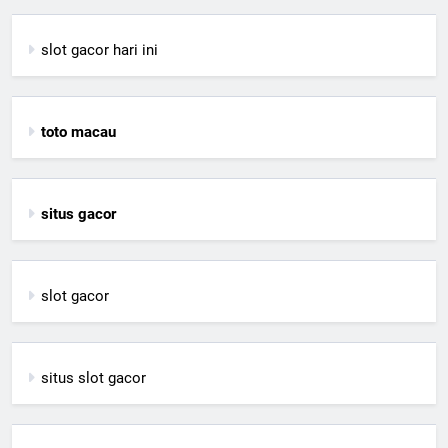
slot gacor hari ini
toto macau
situs gacor
slot gacor
situs slot gacor