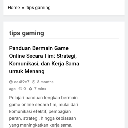
Home
tips gaming
tips gaming
Panduan Bermain Game
Online Secara Tim: Strategi,
Komunikasi, dan Kerja Sama
untuk Menang
ee4f9e7
8 months
ago
0
7 mins
Pelajari panduan lengkap bermain
game online secara tim, mulai dari
komunikasi efektif, pembagian
peran, strategi, hingga kebiasaan
yang meningkatkan kerja sama.