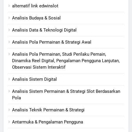
alternatif link edwinslot
Analisis Budaya & Sosial
Analisis Data & Teknologi Digital
Analisis Pola Permainan & Strategi Awal
Analisis Pola Permainan, Studi Perilaku Pemain,
Dinamika Reel Digital, Pengalaman Pengguna Lanjutan,
Observasi Sistem Interaktif
Analisis Sistem Digital
Analisis Sistem Permainan & Strategi Slot Berdasarkan
Pola
Analisis Teknik Permainan & Strategi
Antarmuka & Pengalaman Pengguna