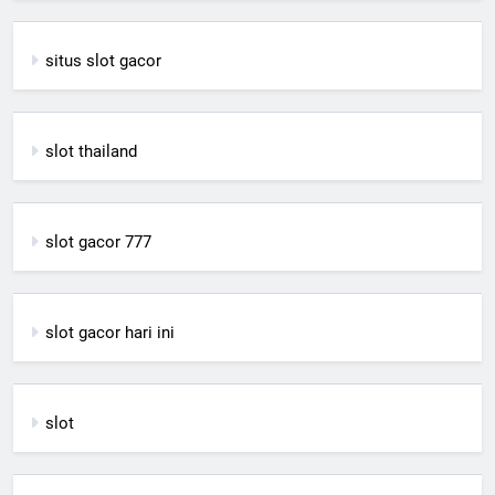
situs slot gacor
slot thailand
slot gacor 777
slot gacor hari ini
slot