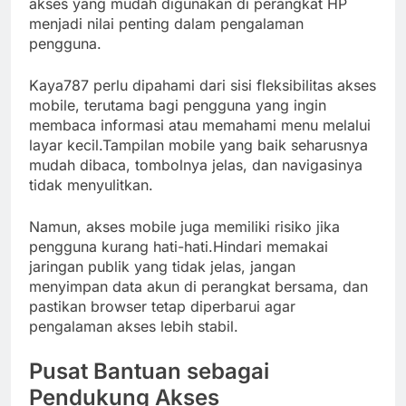
akses yang mudah digunakan di perangkat HP
menjadi nilai penting dalam pengalaman
pengguna.
Kaya787 perlu dipahami dari sisi fleksibilitas akses
mobile, terutama bagi pengguna yang ingin
membaca informasi atau memahami menu melalui
layar kecil.Tampilan mobile yang baik seharusnya
mudah dibaca, tombolnya jelas, dan navigasinya
tidak menyulitkan.
Namun, akses mobile juga memiliki risiko jika
pengguna kurang hati-hati.Hindari memakai
jaringan publik yang tidak jelas, jangan
menyimpan data akun di perangkat bersama, dan
pastikan browser tetap diperbarui agar
pengalaman akses lebih stabil.
Pusat Bantuan sebagai
Pendukung Akses