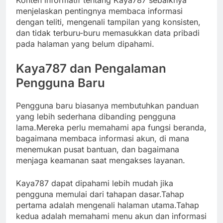
Konten informatif tentang Kaya787 sebaiknya
menjelaskan pentingnya membaca informasi
dengan teliti, mengenali tampilan yang konsisten,
dan tidak terburu-buru memasukkan data pribadi
pada halaman yang belum dipahami.
Kaya787 dan Pengalaman
Pengguna Baru
Pengguna baru biasanya membutuhkan panduan
yang lebih sederhana dibanding pengguna
lama.Mereka perlu memahami apa fungsi beranda,
bagaimana membaca informasi akun, di mana
menemukan pusat bantuan, dan bagaimana
menjaga keamanan saat mengakses layanan.
Kaya787 dapat dipahami lebih mudah jika
pengguna memulai dari tahapan dasar.Tahap
pertama adalah mengenali halaman utama.Tahap
kedua adalah memahami menu akun dan informasi