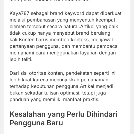
Kaya787 sebagai brand keyword dapat diperkuat
melalui pembahasan yang menyentuh keempat
elemen tersebut secara natural.Artikel yang baik
tidak cukup hanya menyebut brand berulang
kali.Konten harus memberi konteks, menjawab
pertanyaan pengguna, dan membantu pembaca
memahami cara menggunakan layanan dengan
lebih teliti.
Dari sisi otoritas konten, pendekatan seperti ini
lebih kuat karena menunjukkan pemahaman
terhadap kebutuhan pengguna.Artikel menjadi
bukan sekadar tulisan optimasi, tetapi juga
panduan yang memiliki manfaat praktis.
Kesalahan yang Perlu Dihindari
Pengguna Baru