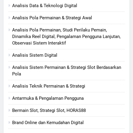
Analisis Data & Teknologi Digital
Analisis Pola Permainan & Strategi Awal
Analisis Pola Permainan, Studi Perilaku Pemain,
Dinamika Reel Digital, Pengalaman Pengguna Lanjutan,
Observasi Sistem Interaktif
Analisis Sistem Digital
Analisis Sistem Permainan & Strategi Slot Berdasarkan
Pola
Analisis Teknik Permainan & Strategi
Antarmuka & Pengalaman Pengguna
Bermain Slot, Strategi Slot, HORAS88
Brand Online dan Kemudahan Digital