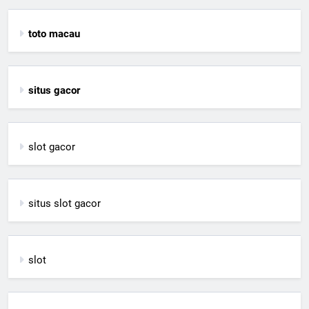
toto macau
situs gacor
slot gacor
situs slot gacor
slot