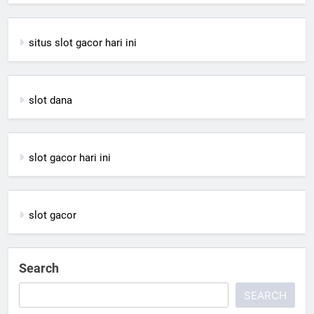
situs slot gacor hari ini
slot dana
slot gacor hari ini
slot gacor
Search
SEARCH