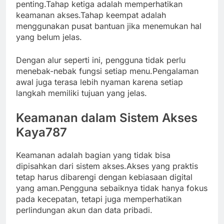
penting.Tahap ketiga adalah memperhatikan
keamanan akses.Tahap keempat adalah
menggunakan pusat bantuan jika menemukan hal
yang belum jelas.
Dengan alur seperti ini, pengguna tidak perlu
menebak-nebak fungsi setiap menu.Pengalaman
awal juga terasa lebih nyaman karena setiap
langkah memiliki tujuan yang jelas.
Keamanan dalam Sistem Akses
Kaya787
Keamanan adalah bagian yang tidak bisa
dipisahkan dari sistem akses.Akses yang praktis
tetap harus dibarengi dengan kebiasaan digital
yang aman.Pengguna sebaiknya tidak hanya fokus
pada kecepatan, tetapi juga memperhatikan
perlindungan akun dan data pribadi.