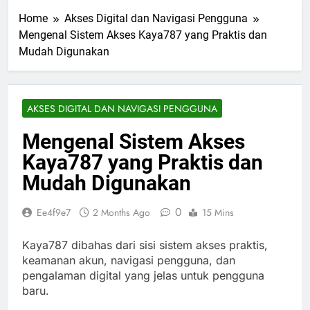
Home
Akses Digital dan Navigasi Pengguna
Mengenal Sistem Akses Kaya787 yang Praktis dan
Mudah Digunakan
AKSES DIGITAL DAN NAVIGASI PENGGUNA
Mengenal Sistem Akses
Kaya787 yang Praktis dan
Mudah Digunakan
0
Ee4f9e7
2 Months Ago
15 Mins
Kaya787 dibahas dari sisi sistem akses praktis,
keamanan akun, navigasi pengguna, dan
pengalaman digital yang jelas untuk pengguna
baru.