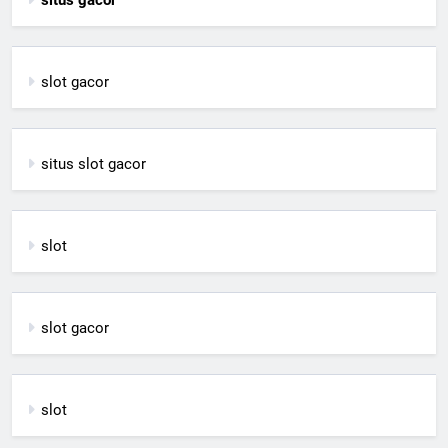
situs gacor
slot gacor
situs slot gacor
slot
slot gacor
slot