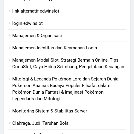
link alternatif edwinslot
login edwinslot
Manajemen & Organisasi
Manajemen Identitas dan Keamanan Login
Manajemen Modal Slot, Strategi Bermain Online, Tips
CorlaSlot, Gaya Hidup Seimbang, Pengelolaan Keuangan
Mitologi & Legenda Pokémon Lore dan Sejarah Dunia
Pokémon Analisis Budaya Populer Filsafat dalam
Pokémon Dunia Fantasi & Imajinasi Pokémon
Legendaris dan Mitologi
Monitoring Sistem & Stabilitas Server
Olahraga, Judi, Taruhan Bola