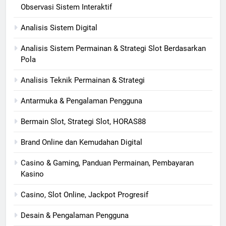
Observasi Sistem Interaktif
Analisis Sistem Digital
Analisis Sistem Permainan & Strategi Slot Berdasarkan
Pola
Analisis Teknik Permainan & Strategi
Antarmuka & Pengalaman Pengguna
Bermain Slot, Strategi Slot, HORAS88
Brand Online dan Kemudahan Digital
Casino & Gaming, Panduan Permainan, Pembayaran
Kasino
Casino, Slot Online, Jackpot Progresif
Desain & Pengalaman Pengguna