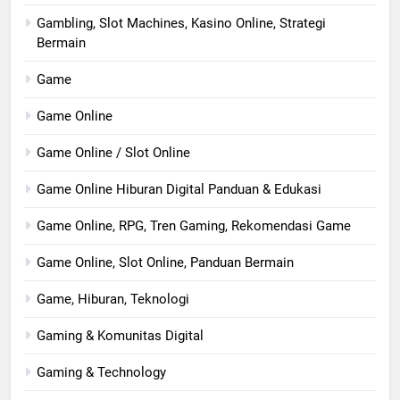
Gambling, Slot Machines, Kasino Online, Strategi
Bermain
Game
Game Online
Game Online / Slot Online
Game Online Hiburan Digital Panduan & Edukasi
Game Online, RPG, Tren Gaming, Rekomendasi Game
Game Online, Slot Online, Panduan Bermain
Game, Hiburan, Teknologi
Gaming & Komunitas Digital
Gaming & Technology