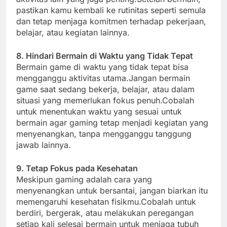
pastikan kamu kembali ke rutinitas seperti semula
dan tetap menjaga komitmen terhadap pekerjaan,
belajar, atau kegiatan lainnya.
8. Hindari Bermain di Waktu yang Tidak Tepat
Bermain game di waktu yang tidak tepat bisa
mengganggu aktivitas utama.Jangan bermain
game saat sedang bekerja, belajar, atau dalam
situasi yang memerlukan fokus penuh.Cobalah
untuk menentukan waktu yang sesuai untuk
bermain agar gaming tetap menjadi kegiatan yang
menyenangkan, tanpa mengganggu tanggung
jawab lainnya.
9. Tetap Fokus pada Kesehatan
Meskipun gaming adalah cara yang
menyenangkan untuk bersantai, jangan biarkan itu
memengaruhi kesehatan fisikmu.Cobalah untuk
berdiri, bergerak, atau melakukan peregangan
setiap kali selesai bermain untuk menjaga tubuh