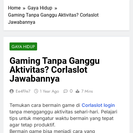
Home
Gaya Hidup
Gaming Tanpa Ganggu Aktivitas? Corlaslot
Jawabannya
GAYA HIDUP
Gaming Tanpa Ganggu
Aktivitas? Corlaslot
Jawabannya
0
Ee4f9e7
1 Year Ago
7 Mins
Temukan cara bermain game di
Corlaslot login
tanpa mengganggu aktivitas sehari-hari. Pelajari
tips untuk mengatur waktu bermain yang tepat
agar tetap produktif.
Bermain game bisa menjadi cara yang