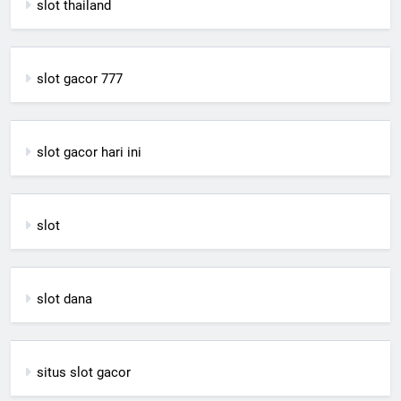
slot thailand
slot gacor 777
slot gacor hari ini
slot
slot dana
situs slot gacor