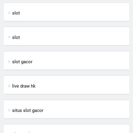
slot
slot
slot gacor
live draw hk
situs slot gacor