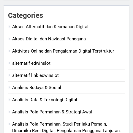
Categories
Akses Alternatif dan Keamanan Digital
Akses Digital dan Navigasi Pengguna
Aktivitas Online dan Pengalaman Digital Terstruktur
alternatif edwinslot
alternatif link edwinslot
Analisis Budaya & Sosial
Analisis Data & Teknologi Digital
Analisis Pola Permainan & Strategi Awal
Analisis Pola Permainan, Studi Perilaku Pemain,
Dinamika Reel Digital, Pengalaman Pengguna Lanjutan,