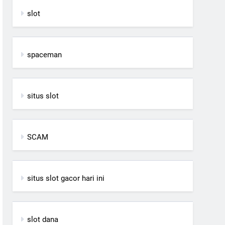
slot
spaceman
situs slot
SCAM
situs slot gacor hari ini
slot dana