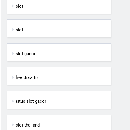
slot
slot
slot gacor
live draw hk
situs slot gacor
slot thailand