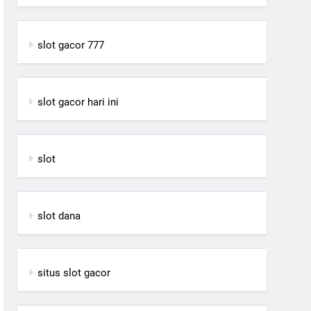
slot gacor 777
slot gacor hari ini
slot
slot dana
situs slot gacor