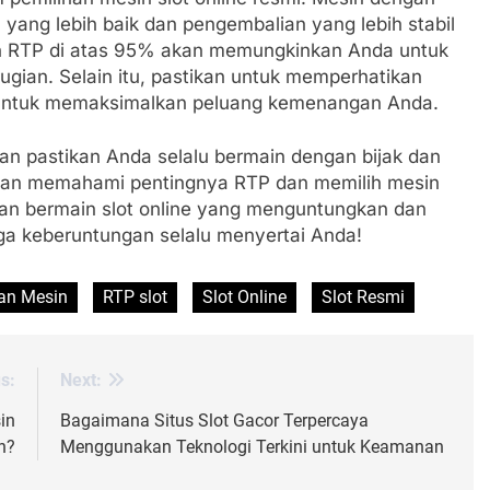
ng lebih baik dan pengembalian yang lebih stabil
an RTP di atas 95% akan memungkinkan Anda untuk
ugian. Selain itu, pastikan untuk memperhatikan
ntuk memaksimalkan peluang kemenangan Anda.
dan pastikan Anda selalu bermain dengan bijak dan
engan memahami pentingnya RTP dan memilih mesin
an bermain slot online yang menguntungkan dan
a keberuntungan selalu menyertai Anda!
an Mesin
RTP slot
Slot Online
Slot Resmi
s:
Next:
in
Bagaimana Situs Slot Gacor Terpercaya
n?
Menggunakan Teknologi Terkini untuk Keamanan