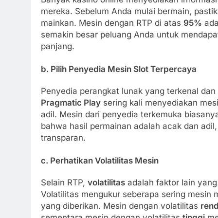
mereka. Sebelum Anda mulai bermain, pasti
mainkan. Mesin dengan RTP di atas
95%
adal
semakin besar peluang Anda untuk mendapat
panjang.
b.
Pilih Penyedia Mesin Slot Terpercaya
Penyedia perangkat lunak yang terkenal dan
Pragmatic Play
sering kali menyediakan mesi
adil. Mesin dari penyedia terkemuka biasan
bahwa hasil permainan adalah acak dan adi
transparan.
c.
Perhatikan Volatilitas Mesin
Selain RTP,
volatilitas
adalah faktor lain yang
Volatilitas mengukur seberapa sering mesi
yang diberikan. Mesin dengan volatilitas
ren
sementara mesin dengan volatilitas
tinggi
men