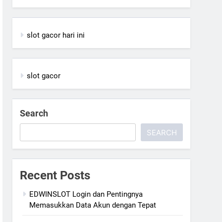
slot gacor hari ini
slot gacor
Search
SEARCH
Recent Posts
EDWINSLOT Login dan Pentingnya
Memasukkan Data Akun dengan Tepat