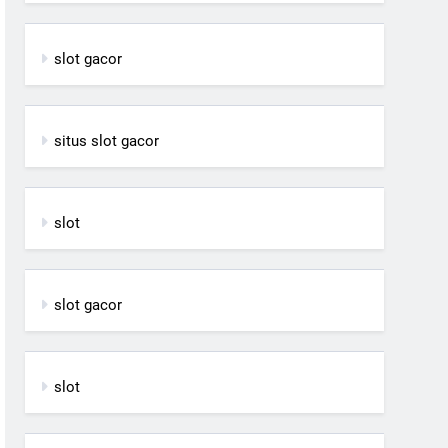
slot gacor
situs slot gacor
slot
slot gacor
slot