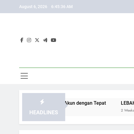
Skip
August 6, 2026
6:45:37 AM
to
content
Min
Tampil Ker
Memasukkan Data Akun dengan Tepat
LEBAH4D Login da
2 Weeks Ago
HEADLINES