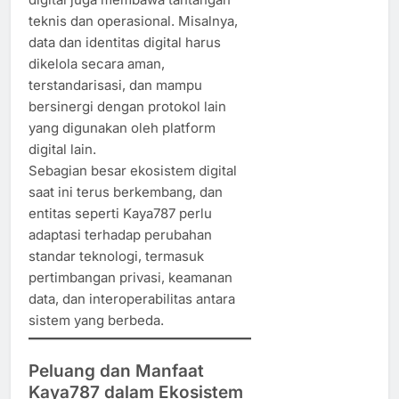
teknis dan operasional. Misalnya,
data dan identitas digital harus
dikelola secara aman,
terstandarisasi, dan mampu
bersinergi dengan protokol lain
yang digunakan oleh platform
digital lain.
Sebagian besar ekosistem digital
saat ini terus berkembang, dan
entitas seperti Kaya787 perlu
adaptasi terhadap perubahan
standar teknologi, termasuk
pertimbangan privasi, keamanan
data, dan interoperabilitas antara
sistem yang berbeda.
Peluang dan Manfaat
Kaya787 dalam Ekosistem