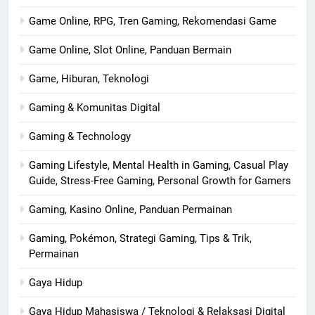
Game Online, RPG, Tren Gaming, Rekomendasi Game
Game Online, Slot Online, Panduan Bermain
Game, Hiburan, Teknologi
Gaming & Komunitas Digital
Gaming & Technology
Gaming Lifestyle, Mental Health in Gaming, Casual Play
Guide, Stress-Free Gaming, Personal Growth for Gamers
Gaming, Kasino Online, Panduan Permainan
Gaming, Pokémon, Strategi Gaming, Tips & Trik,
Permainan
Gaya Hidup
Gaya Hidup Mahasiswa / Teknologi & Relaksasi Digital