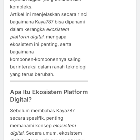
kompleks.
Artikel ini menjelaskan secara rinci
bagaimana Kaya787 bisa dipahami
dalam kerangka
ekosistem
platform digital
, mengapa
ekosistem ini penting, serta
bagaimana
komponen‑komponennya saling
berinteraksi dalam ranah teknologi
yang terus berubah.
Apa Itu Ekosistem Platform
Digital?
Sebelum membahas Kaya787
secara spesifik, penting
memahami konsep
ekosistem
digital
. Secara umum, ekosistem