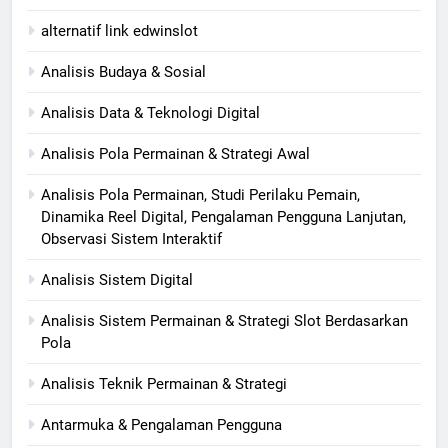
alternatif link edwinslot
Analisis Budaya & Sosial
Analisis Data & Teknologi Digital
Analisis Pola Permainan & Strategi Awal
Analisis Pola Permainan, Studi Perilaku Pemain,
Dinamika Reel Digital, Pengalaman Pengguna Lanjutan,
Observasi Sistem Interaktif
Analisis Sistem Digital
Analisis Sistem Permainan & Strategi Slot Berdasarkan
Pola
Analisis Teknik Permainan & Strategi
Antarmuka & Pengalaman Pengguna