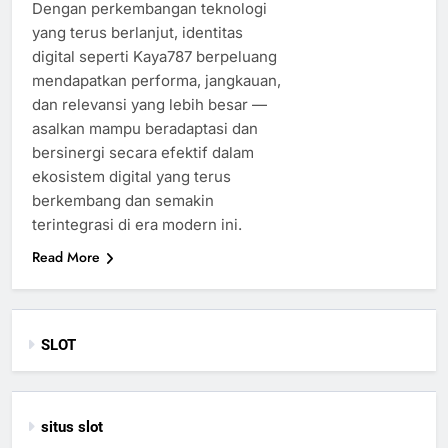
Dengan perkembangan teknologi
yang terus berlanjut, identitas
digital seperti Kaya787 berpeluang
mendapatkan performa, jangkauan,
dan relevansi yang lebih besar —
asalkan mampu beradaptasi dan
bersinergi secara efektif dalam
ekosistem digital yang terus
berkembang dan semakin
terintegrasi di era modern ini.
Read More
SLOT
situs slot