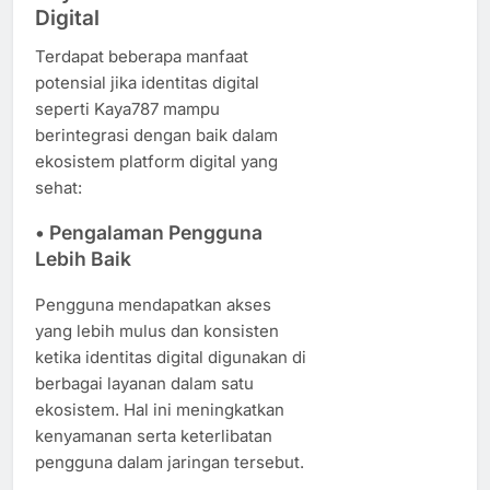
Digital
Terdapat beberapa manfaat
potensial jika identitas digital
seperti Kaya787 mampu
berintegrasi dengan baik dalam
ekosistem platform digital yang
sehat:
• Pengalaman Pengguna
Lebih Baik
Pengguna mendapatkan akses
yang lebih mulus dan konsisten
ketika identitas digital digunakan di
berbagai layanan dalam satu
ekosistem. Hal ini meningkatkan
kenyamanan serta keterlibatan
pengguna dalam jaringan tersebut.