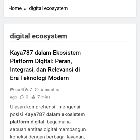
Home
digital ecosystem
digital ecosystem
Kaya787 dalam Ekosistem
Platform Digital: Peran,
Integrasi, dan Relevansi di
Era Teknologi Modern
ee4f9e7
6 months
ago
0
7 mins
Ulasan komprehensif mengenai
posisi
Kaya787 dalam ekosistem
platform digital
, bagaimana
sebuah entitas digital membangun
koneksi dengan berbagai layanan,