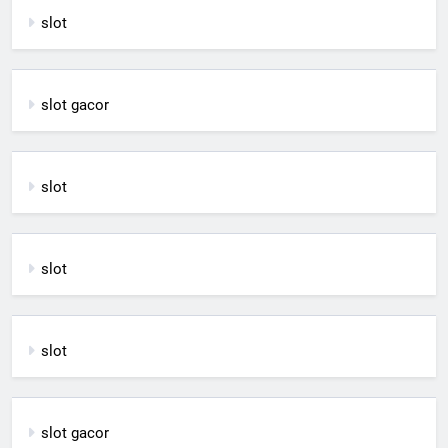
slot
slot gacor
slot
slot
slot
slot gacor