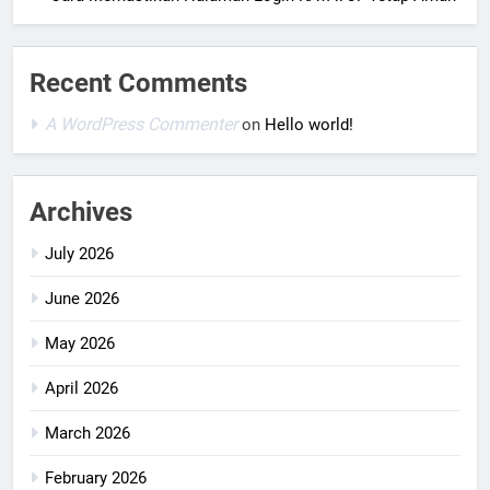
Recent Comments
A WordPress Commenter
on
Hello world!
Archives
July 2026
June 2026
May 2026
April 2026
March 2026
February 2026