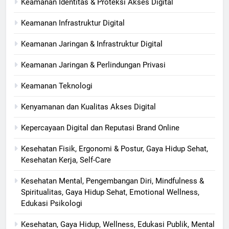
Keamanan Identitas & Proteksi Akses Digital
Keamanan Infrastruktur Digital
Keamanan Jaringan & Infrastruktur Digital
Keamanan Jaringan & Perlindungan Privasi
Keamanan Teknologi
Kenyamanan dan Kualitas Akses Digital
Kepercayaan Digital dan Reputasi Brand Online
Kesehatan Fisik, Ergonomi & Postur, Gaya Hidup Sehat,
Kesehatan Kerja, Self-Care
Kesehatan Mental, Pengembangan Diri, Mindfulness &
Spiritualitas, Gaya Hidup Sehat, Emotional Wellness,
Edukasi Psikologi
Kesehatan, Gaya Hidup, Wellness, Edukasi Publik, Mental