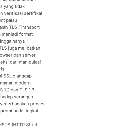
es yang tidak
verifikasi sertifikat
int palsu
alah TLS (Transport
 menjadi format
hingga hanya
LS juga melibatkan
rowser dan server
ksi dari manipulasi
ris
ini SSL dianggap
eamanan modern
S 1.2 dan TLS 1.3
erhadap serangan
nyederhanakan proses
promi pada tingkat
HSTS (HTTP Strict