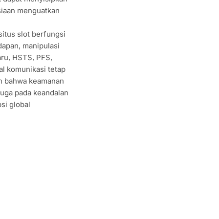
asiaan menguatkan
itus slot berfungsi
apan, manipulasi
aru, HSTS, PFS,
al komunikasi tetap
kan bahwa keamanan
juga pada keandalan
si global