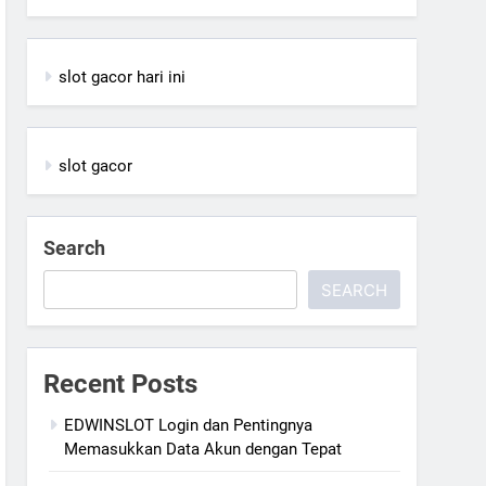
slot gacor hari ini
slot gacor
Search
SEARCH
Recent Posts
EDWINSLOT Login dan Pentingnya
Memasukkan Data Akun dengan Tepat