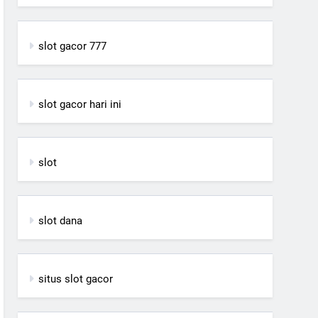
slot gacor 777
slot gacor hari ini
slot
slot dana
situs slot gacor