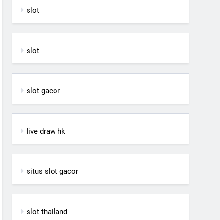
slot
slot
slot gacor
live draw hk
situs slot gacor
slot thailand