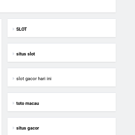
SLOT
situs slot
slot gacor hari ini
toto macau
situs gacor