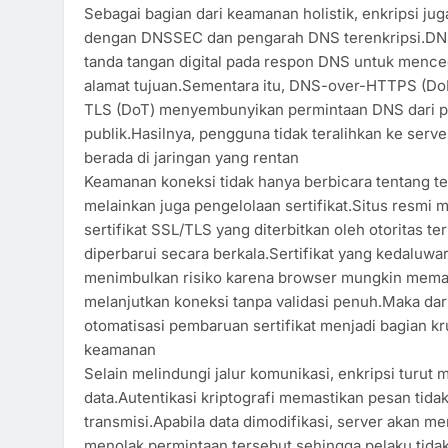
Sebagai bagian dari keamanan holistik, enkripsi jug
dengan DNSSEC dan pengarah DNS terenkripsi.D
tanda tangan digital pada respon DNS untuk menc
alamat tujuan.Sementara itu, DNS-over-HTTPS (Do
TLS (DoT) menyembunyikan permintaan DNS dari 
publik.Hasilnya, pengguna tidak teralihkan ke serv
berada di jaringan yang rentan
Keamanan koneksi tidak hanya berbicara tentang te
melainkan juga pengelolaan sertifikat.Situs resmi
sertifikat SSL/TLS yang diterbitkan oleh otoritas t
diperbarui secara berkala.Sertifikat yang kedaluwa
menimbulkan risiko karena browser mungkin mem
melanjutkan koneksi tanpa validasi penuh.Maka dari
otomatisasi pembaruan sertifikat menjadi bagian krus
keamanan
Selain melindungi jalur komunikasi, enkripsi turut 
data.Autentikasi kriptografi memastikan pesan tid
transmisi.Apabila data dimodifikasi, server akan m
menolak permintaan tersebut sehingga pelaku tida