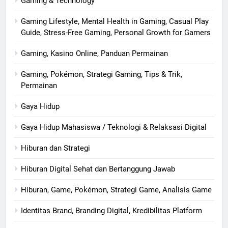
Gaming & Technology
Gaming Lifestyle, Mental Health in Gaming, Casual Play
Guide, Stress-Free Gaming, Personal Growth for Gamers
Gaming, Kasino Online, Panduan Permainan
Gaming, Pokémon, Strategi Gaming, Tips & Trik,
Permainan
Gaya Hidup
Gaya Hidup Mahasiswa / Teknologi & Relaksasi Digital
Hiburan dan Strategi
Hiburan Digital Sehat dan Bertanggung Jawab
Hiburan, Game, Pokémon, Strategi Game, Analisis Game
Identitas Brand, Branding Digital, Kredibilitas Platform