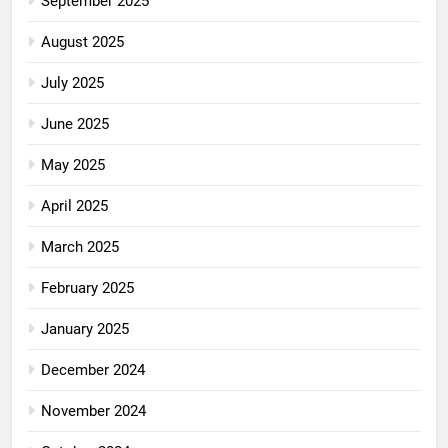
September 2025
August 2025
July 2025
June 2025
May 2025
April 2025
March 2025
February 2025
January 2025
December 2024
November 2024