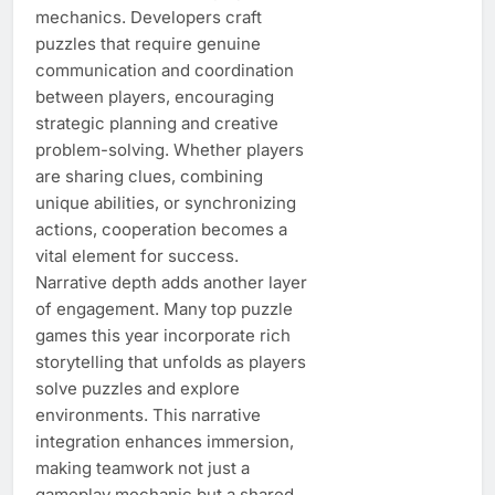
mechanics. Developers craft
puzzles that require genuine
communication and coordination
between players, encouraging
strategic planning and creative
problem-solving. Whether players
are sharing clues, combining
unique abilities, or synchronizing
actions, cooperation becomes a
vital element for success.
Narrative depth adds another layer
of engagement. Many top puzzle
games this year incorporate rich
storytelling that unfolds as players
solve puzzles and explore
environments. This narrative
integration enhances immersion,
making teamwork not just a
gameplay mechanic but a shared