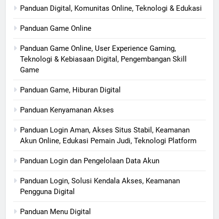
Panduan Digital, Komunitas Online, Teknologi & Edukasi
Panduan Game Online
Panduan Game Online, User Experience Gaming,
Teknologi & Kebiasaan Digital, Pengembangan Skill
Game
Panduan Game, Hiburan Digital
Panduan Kenyamanan Akses
Panduan Login Aman, Akses Situs Stabil, Keamanan
Akun Online, Edukasi Pemain Judi, Teknologi Platform
Panduan Login dan Pengelolaan Data Akun
Panduan Login, Solusi Kendala Akses, Keamanan
Pengguna Digital
Panduan Menu Digital