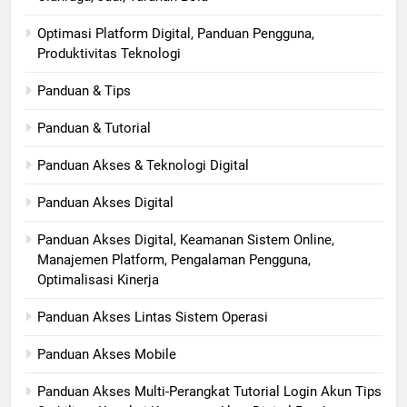
Optimasi Platform Digital, Panduan Pengguna,
Produktivitas Teknologi
Panduan & Tips
Panduan & Tutorial
Panduan Akses & Teknologi Digital
Panduan Akses Digital
Panduan Akses Digital, Keamanan Sistem Online,
Manajemen Platform, Pengalaman Pengguna,
Optimalisasi Kinerja
Panduan Akses Lintas Sistem Operasi
Panduan Akses Mobile
Panduan Akses Multi-Perangkat Tutorial Login Akun Tips