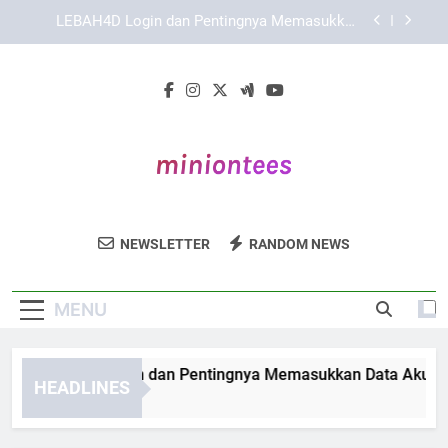
Skip
Login KAYA787 dan Pentingnya Menggunakan
to
Data Akun yang Tepat
content
KAYA787 Login dengan Dukungan Navigasi yang
Ramah Pengguna
EDWINSLOT Login dan Pentingnya Memasukkan
Data Akun dengan Tepat
LEBAH4D Login dan Pentingnya Memasukkan
Data dengan Benar
Login KAYA787 dan Pentingnya Menggunakan
Data Akun yang Tepat
Minion Tees
Tampil Keren Dan Lucu Dengan Koleksi T-
KAYA787 Login dengan Dukungan Navigasi yang
NEWSLETTER
RANDOM NEWS
Ramah Pengguna
Shirt Dari Minion Tees.
MENU
DWINSLOT Login dan Pentingnya Memasukkan Data Akun den
HEADLINES
 Weeks Ago