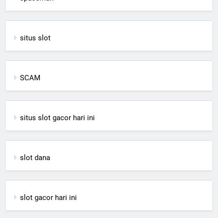
situs slot
SCAM
situs slot gacor hari ini
slot dana
slot gacor hari ini