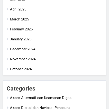
April 2025
March 2025
February 2025
January 2025
December 2024
November 2024
October 2024
Categories
Akses Alternatif dan Keamanan Digital
Akses Digital dan Navigasi Pengguna