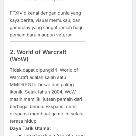
FFXIV dikenal dengan dunia yang
kaya cerita, visual memukau, dan
gameplay yang sangat ramah bagi
pemain baru maupun veteran.
2. World of Warcraft
(WoW)
Tidak dapat dipungkiri, World of
Warcraft adalah salah satu
MMORPG terbesar dan paling
ikonik. Sejak tahun 2004, WoW
masih memiliki jutaan pemain dari
berbagai benua. Ekspansi demi
ekspansi membuat game ini selalu
terasa hidup.
Daya Tarik Utama:
lore dan dunia Azeroth yang