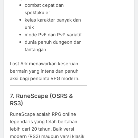
combat cepat dan
spektakuler
kelas karakter banyak dan
unik
mode PvE dan PvP variatif
dunia penuh dungeon dan
tantangan
Lost Ark menawarkan keseruan
bermain yang intens dan penuh
aksi bagi pencinta RPG modern.
7. RuneScape (OSRS &
RS3)
RuneScape adalah RPG online
legendaris yang telah bertahan
lebih dari 20 tahun. Baik versi
modern (RS3) maupun versi klasik