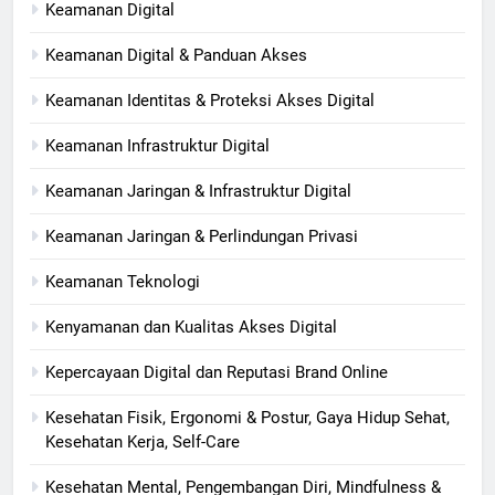
Keamanan Digital
Keamanan Digital & Panduan Akses
Keamanan Identitas & Proteksi Akses Digital
Keamanan Infrastruktur Digital
Keamanan Jaringan & Infrastruktur Digital
Keamanan Jaringan & Perlindungan Privasi
Keamanan Teknologi
Kenyamanan dan Kualitas Akses Digital
Kepercayaan Digital dan Reputasi Brand Online
Kesehatan Fisik, Ergonomi & Postur, Gaya Hidup Sehat,
Kesehatan Kerja, Self-Care
Kesehatan Mental, Pengembangan Diri, Mindfulness &