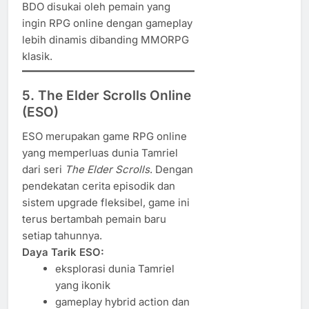
BDO disukai oleh pemain yang
ingin RPG online dengan gameplay
lebih dinamis dibanding MMORPG
klasik.
5. The Elder Scrolls Online
(ESO)
ESO merupakan game RPG online
yang memperluas dunia Tamriel
dari seri
The Elder Scrolls
. Dengan
pendekatan cerita episodik dan
sistem upgrade fleksibel, game ini
terus bertambah pemain baru
setiap tahunnya.
Daya Tarik ESO:
eksplorasi dunia Tamriel
yang ikonik
gameplay hybrid action dan