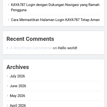
KAYA787 Login dengan Dukungan Navigasi yang Ramah
Pengguna
Cara Memastikan Halaman Login KAYA787 Tetap Aman
Recent Comments
A WordPress Commenter
on
Hello world!
Archives
July 2026
June 2026
May 2026
April 2026