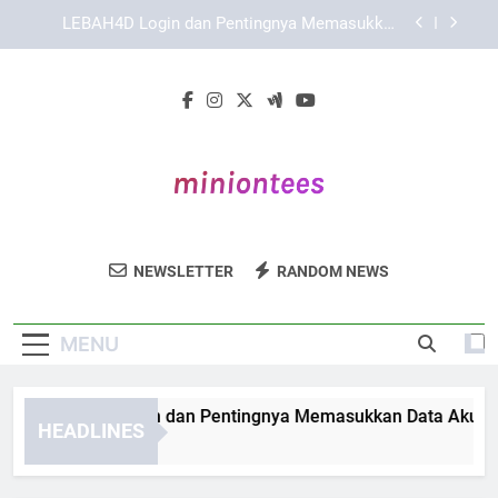
Skip
Login KAYA787 dan Pentingnya Menggunakan
to
Data Akun yang Tepat
content
KAYA787 Login dengan Dukungan Navigasi yang
Ramah Pengguna
EDWINSLOT Login dan Pentingnya Memasukkan
Data Akun dengan Tepat
LEBAH4D Login dan Pentingnya Memasukkan
Data dengan Benar
Login KAYA787 dan Pentingnya Menggunakan
Data Akun yang Tepat
Minion Tees
Tampil Keren Dan Lucu Dengan Koleksi T-
KAYA787 Login dengan Dukungan Navigasi yang
NEWSLETTER
RANDOM NEWS
Ramah Pengguna
Shirt Dari Minion Tees.
MENU
DWINSLOT Login dan Pentingnya Memasukkan Data Akun deng
HEADLINES
Weeks Ago