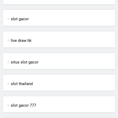
slot gacor
live draw hk
situs slot gacor
slot thailand
slot gacor 777