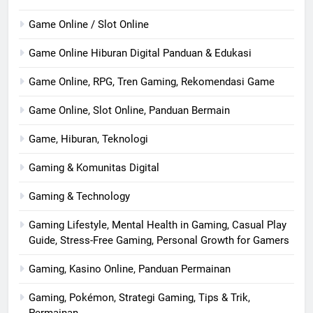
Game Online / Slot Online
Game Online Hiburan Digital Panduan & Edukasi
Game Online, RPG, Tren Gaming, Rekomendasi Game
Game Online, Slot Online, Panduan Bermain
Game, Hiburan, Teknologi
Gaming & Komunitas Digital
Gaming & Technology
Gaming Lifestyle, Mental Health in Gaming, Casual Play
Guide, Stress-Free Gaming, Personal Growth for Gamers
Gaming, Kasino Online, Panduan Permainan
Gaming, Pokémon, Strategi Gaming, Tips & Trik,