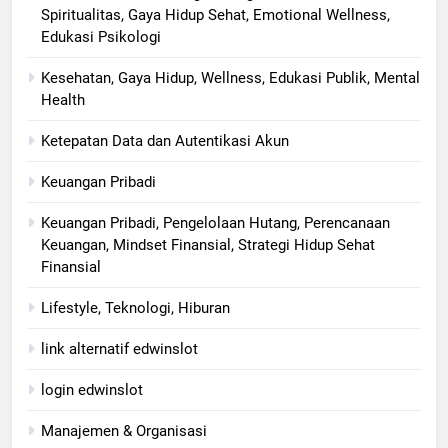
Spiritualitas, Gaya Hidup Sehat, Emotional Wellness,
Edukasi Psikologi
Kesehatan, Gaya Hidup, Wellness, Edukasi Publik, Mental
Health
Ketepatan Data dan Autentikasi Akun
Keuangan Pribadi
Keuangan Pribadi, Pengelolaan Hutang, Perencanaan
Keuangan, Mindset Finansial, Strategi Hidup Sehat
Finansial
Lifestyle, Teknologi, Hiburan
link alternatif edwinslot
login edwinslot
Manajemen & Organisasi