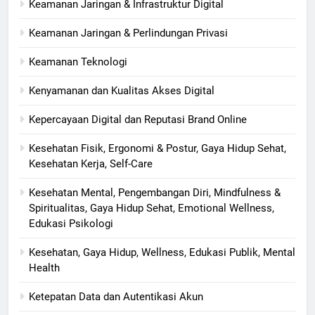
Keamanan Jaringan & Infrastruktur Digital
Keamanan Jaringan & Perlindungan Privasi
Keamanan Teknologi
Kenyamanan dan Kualitas Akses Digital
Kepercayaan Digital dan Reputasi Brand Online
Kesehatan Fisik, Ergonomi & Postur, Gaya Hidup Sehat,
Kesehatan Kerja, Self-Care
Kesehatan Mental, Pengembangan Diri, Mindfulness &
Spiritualitas, Gaya Hidup Sehat, Emotional Wellness,
Edukasi Psikologi
Kesehatan, Gaya Hidup, Wellness, Edukasi Publik, Mental
Health
Ketepatan Data dan Autentikasi Akun