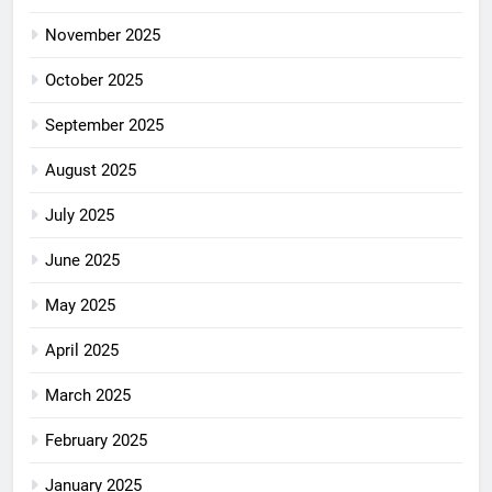
November 2025
October 2025
September 2025
August 2025
July 2025
June 2025
May 2025
April 2025
March 2025
February 2025
January 2025