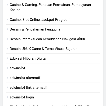
Casino & Gaming, Panduan Permainan, Pembayaran
Kasino
Casino, Slot Online, Jackpot Progresif
Desain & Pengalaman Pengguna
Desain Interaksi dan Kemudahan Navigasi Akun
Desain UI/UX Game & Tema Visual Sejarah
Edukasi Hiburan Digital
edwinslot
edwinslot alternatif
edwinslot link alternatif
edwinslot login