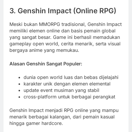
3. Genshin Impact (Online RPG)
Meski bukan MMORPG tradisional, Genshin Impact
memiliki elemen online dan basis pemain global
yang sangat besar. Game ini berhasil memadukan
gameplay open world, cerita menarik, serta visual
bergaya anime yang memukau.
Alasan Genshin Sangat Populer:
dunia open world luas dan bebas dijelajahi
karakter unik dengan elemen elemental
update event musiman yang stabil
cross-platform untuk berbagai perangkat
Genshin Impact menjadi RPG online yang mampu
menarik berbagai kalangan, dari pemain kasual
hingga gamer hardcore.