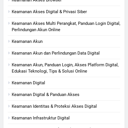
Keamanan Akses Browser
Keamanan Akses Digital & Privasi Siber
Keamanan Akses Multi Perangkat, Panduan Login Digital,
Perlindungan Akun Online
Keamanan Akun
Keamanan Akun dan Perlindungan Data Digital
Keamanan Akun, Panduan Login, Akses Platform Digital,
Edukasi Teknologi, Tips & Solusi Online
Keamanan Digital
Keamanan Digital & Panduan Akses
Keamanan Identitas & Proteksi Akses Digital
Keamanan Infrastruktur Digital