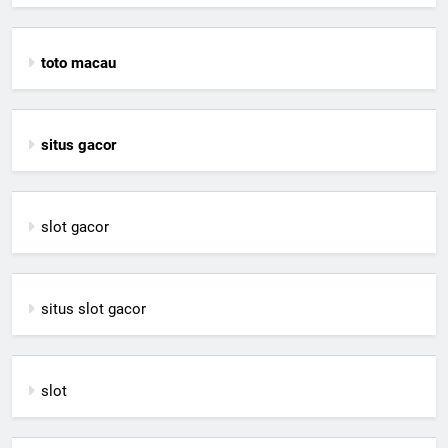
toto macau
situs gacor
slot gacor
situs slot gacor
slot