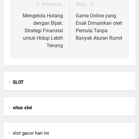
Previous:
Next:
Post
navigation
Mengelola Hutang
Game Online yang
dengan Bijak:
Enak Dimainkan oleh
Strategi Finansial
Pemula Tanpa
untuk Hidup Lebih
Banyak Aturan Rumit
Tenang
SLOT
situs slot
slot gacor hari ini