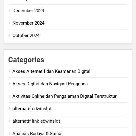
December 2024
November 2024
October 2024
Categories
Akses Alternatif dan Keamanan Digital
Akses Digital dan Navigasi Pengguna
Aktivitas Online dan Pengalaman Digital Terstruktur
alternatif edwinslot
alternatif link edwinslot
Analisis Budaya & Sosial