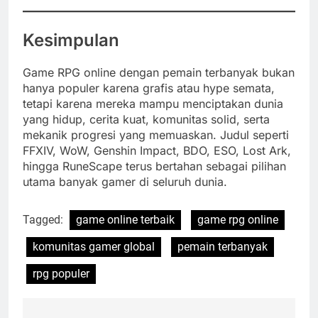
Kesimpulan
Game RPG online dengan pemain terbanyak bukan
hanya populer karena grafis atau hype semata,
tetapi karena mereka mampu menciptakan dunia
yang hidup, cerita kuat, komunitas solid, serta
mekanik progresi yang memuaskan. Judul seperti
FFXIV, WoW, Genshin Impact, BDO, ESO, Lost Ark,
hingga RuneScape terus bertahan sebagai pilihan
utama banyak gamer di seluruh dunia.
Tagged:
game online terbaik
game rpg online
komunitas gamer global
pemain terbanyak
rpg populer