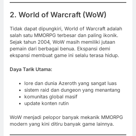
2. World of Warcraft (WoW)
Tidak dapat dipungkiri, World of Warcraft adalah
salah satu MMORPG terbesar dan paling ikonik.
Sejak tahun 2004, WoW masih memiliki jutaan
pemain dari berbagai benua. Ekspansi demi
ekspansi membuat game ini selalu terasa hidup.
Daya Tarik Utama:
lore dan dunia Azeroth yang sangat luas
sistem raid dan dungeon yang menantang
komunitas global masif
update konten rutin
WoW menjadi pelopor banyak mekanik MMORPG
modern yang kini ditiru banyak game lainnya.