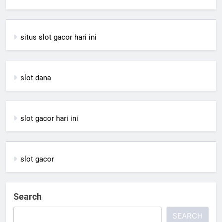
situs slot gacor hari ini
slot dana
slot gacor hari ini
slot gacor
Search
SEARCH