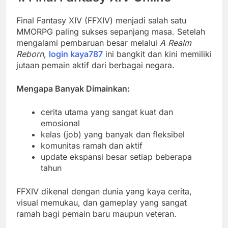
Final Fantasy XIV (FFXIV) menjadi salah satu
MMORPG paling sukses sepanjang masa. Setelah
mengalami pembaruan besar melalui
A Realm
Reborn
,
login kaya787
ini bangkit dan kini memiliki
jutaan pemain aktif dari berbagai negara.
Mengapa Banyak Dimainkan:
cerita utama yang sangat kuat dan
emosional
kelas (job) yang banyak dan fleksibel
komunitas ramah dan aktif
update ekspansi besar setiap beberapa
tahun
FFXIV dikenal dengan dunia yang kaya cerita,
visual memukau, dan gameplay yang sangat
ramah bagi pemain baru maupun veteran.