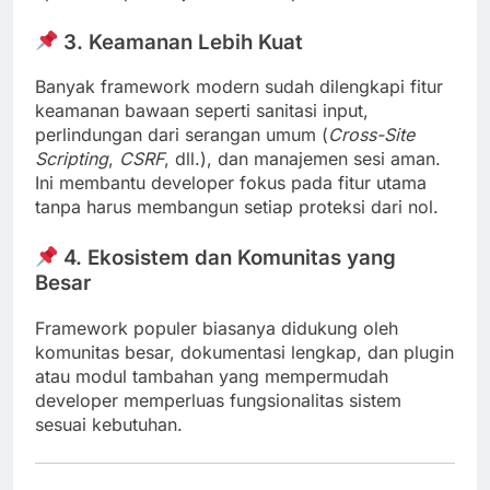
3. Keamanan Lebih Kuat
Banyak framework modern sudah dilengkapi fitur
keamanan bawaan seperti sanitasi input,
perlindungan dari serangan umum (
Cross-Site
Scripting
,
CSRF
, dll.), dan manajemen sesi aman.
Ini membantu developer fokus pada fitur utama
tanpa harus membangun setiap proteksi dari nol.
4. Ekosistem dan Komunitas yang
Besar
Framework populer biasanya didukung oleh
komunitas besar, dokumentasi lengkap, dan plugin
atau modul tambahan yang mempermudah
developer memperluas fungsionalitas sistem
sesuai kebutuhan.