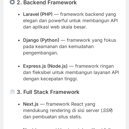
2. Backend Framework
Laravel (PHP)
— framework backend yang
elegan dan powerful untuk membangun API
dan aplikasi web skala besar.
Django (Python)
— framework yang fokus
pada keamanan dan kemudahan
pengembangan.
Express.js (Node.js)
— framework ringan
dan fleksibel untuk membangun layanan API
dengan kecepatan tinggi.
3. Full Stack Framework
Next.js
— framework React yang
mendukung rendering di sisi server (
SSR
)
dan pembuatan situs statis.