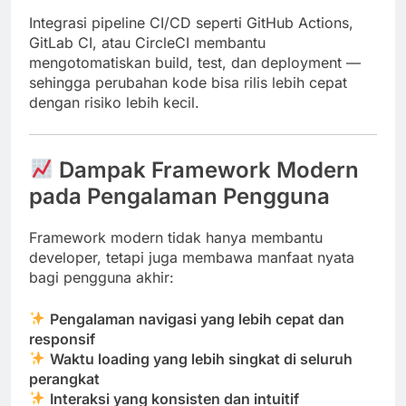
Integrasi pipeline CI/CD seperti GitHub Actions,
GitLab CI, atau CircleCI membantu
mengotomatiskan build, test, dan deployment —
sehingga perubahan kode bisa rilis lebih cepat
dengan risiko lebih kecil.
Dampak Framework Modern
pada Pengalaman Pengguna
Framework modern tidak hanya membantu
developer, tetapi juga membawa manfaat nyata
bagi pengguna akhir:
Pengalaman navigasi yang lebih cepat dan
responsif
Waktu loading yang lebih singkat di seluruh
perangkat
Interaksi yang konsisten dan intuitif