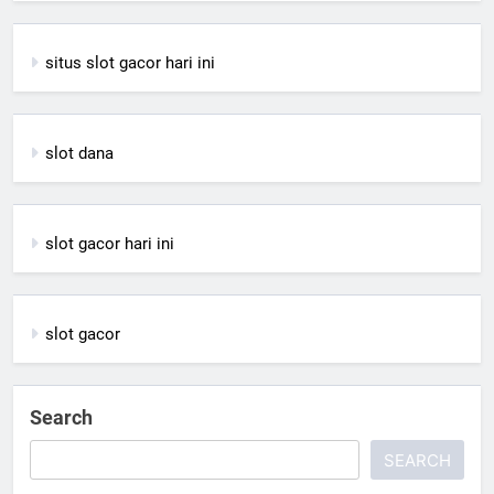
situs slot gacor hari ini
slot dana
slot gacor hari ini
slot gacor
Search
SEARCH