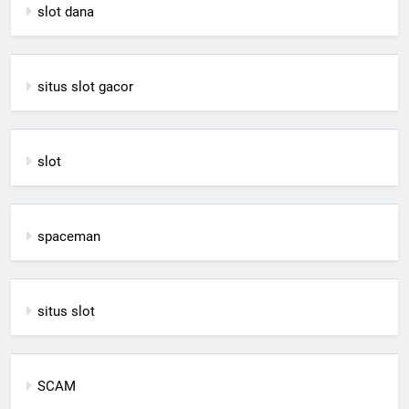
slot dana
situs slot gacor
slot
spaceman
situs slot
SCAM