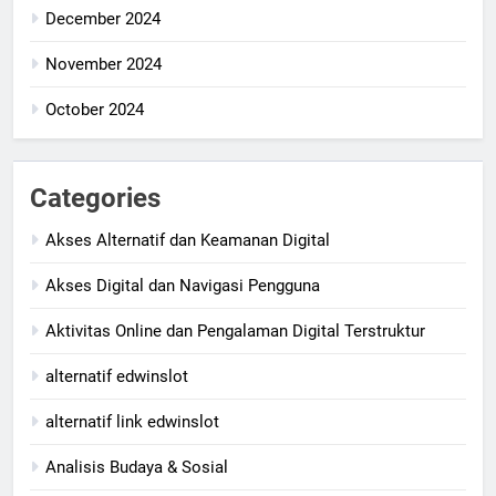
December 2024
November 2024
October 2024
Categories
Akses Alternatif dan Keamanan Digital
Akses Digital dan Navigasi Pengguna
Aktivitas Online dan Pengalaman Digital Terstruktur
alternatif edwinslot
alternatif link edwinslot
Analisis Budaya & Sosial