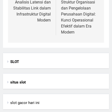
navigation
Analisis Latensi dan
Struktur Organisasi
Stabilitas Link dalam
dan Pengelolaan
Infrastruktur Digital
Perusahaan Digital:
Modern
Kunci Operasional
Efektif dalam Era
Modern
SLOT
situs slot
slot gacor hari ini