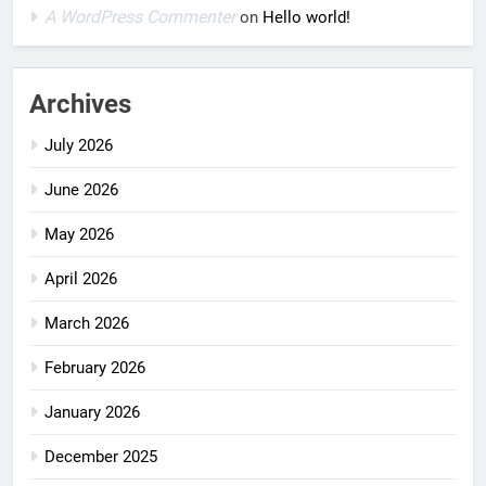
A WordPress Commenter
on
Hello world!
Archives
July 2026
June 2026
May 2026
April 2026
March 2026
February 2026
January 2026
December 2025