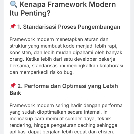
Kenapa Framework Modern
Itu Penting?
1. Standarisasi Proses Pengembangan
Framework modern menetapkan aturan dan
struktur yang membuat kode menjadi lebih rapi,
konsisten, dan lebih mudah dipahami oleh banyak
orang. Ketika lebih dari satu developer bekerja
bersama, standarisasi ini meningkatkan kolaborasi
dan memperkecil risiko bug.
2. Performa dan Optimasi yang Lebih
Baik
Framework modern sering hadir dengan performa
yang sudah dioptimalkan secara internal. Ini
mencakup cara memuat sumber daya, teknik
rendering, hingga pengaturan caching sehingga
aplikasi dapat berjalan lebih cepat dan efisien.