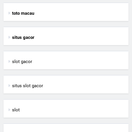
toto macau
situs gacor
slot gacor
situs slot gacor
slot