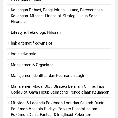
Keuangan Pribadi, Pengelolaan Hutang, Perencanaan
Keuangan, Mindset Finansial, Strategi Hidup Sehat
Finansial
Lifestyle, Teknologi, Hiburan
link alternatif edwinslot
login edwinslot
Manajemen & Organisasi
Manajemen Identitas dan Keamanan Login
Manajemen Modal Slot, Strategi Bermain Online, Tips
CorlaSlot, Gaya Hidup Seimbang, Pengelolaan Keuangan
Mitologi & Legenda Pokémon Lore dan Sejarah Dunia
Pokémon Analisis Budaya Populer Filsafat dalam
Pokémon Dunia Fantasi & Imajinasi Pokémon