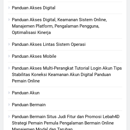
Panduan Akses Digital
Panduan Akses Digital, Keamanan Sistem Online,
Manajemen Platform, Pengalaman Pengguna,
Optimalisasi Kinerja
Panduan Akses Lintas Sistem Operasi
Panduan Akses Mobile
Panduan Akses Multi-Perangkat Tutorial Login Akun Tips
Stabilitas Koneksi Keamanan Akun Digital Panduan
Pemain Online
Panduan Akun
Panduan Bermain
Panduan Bermain Situs Judi Fitur dan Promosi Lebah4D
Strategi Pemain Pemula Pengalaman Bermain Online
Manajemen Modal dan Taruhan