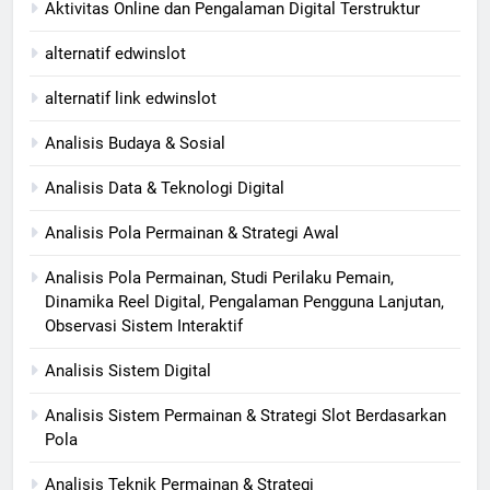
Aktivitas Online dan Pengalaman Digital Terstruktur
alternatif edwinslot
alternatif link edwinslot
Analisis Budaya & Sosial
Analisis Data & Teknologi Digital
Analisis Pola Permainan & Strategi Awal
Analisis Pola Permainan, Studi Perilaku Pemain,
Dinamika Reel Digital, Pengalaman Pengguna Lanjutan,
Observasi Sistem Interaktif
Analisis Sistem Digital
Analisis Sistem Permainan & Strategi Slot Berdasarkan
Pola
Analisis Teknik Permainan & Strategi