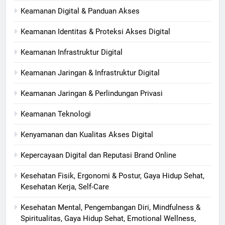
Keamanan Digital & Panduan Akses
Keamanan Identitas & Proteksi Akses Digital
Keamanan Infrastruktur Digital
Keamanan Jaringan & Infrastruktur Digital
Keamanan Jaringan & Perlindungan Privasi
Keamanan Teknologi
Kenyamanan dan Kualitas Akses Digital
Kepercayaan Digital dan Reputasi Brand Online
Kesehatan Fisik, Ergonomi & Postur, Gaya Hidup Sehat,
Kesehatan Kerja, Self-Care
Kesehatan Mental, Pengembangan Diri, Mindfulness &
Spiritualitas, Gaya Hidup Sehat, Emotional Wellness,