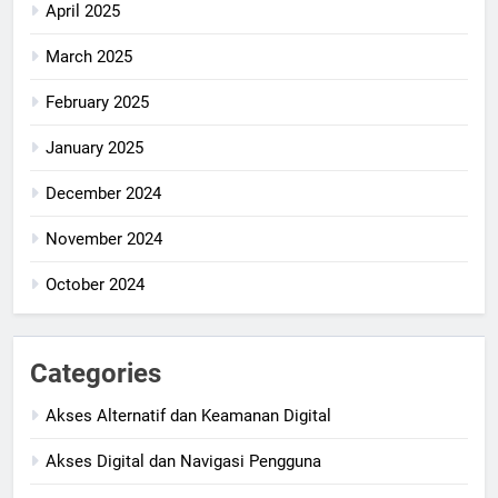
April 2025
March 2025
February 2025
January 2025
December 2024
November 2024
October 2024
Categories
Akses Alternatif dan Keamanan Digital
Akses Digital dan Navigasi Pengguna