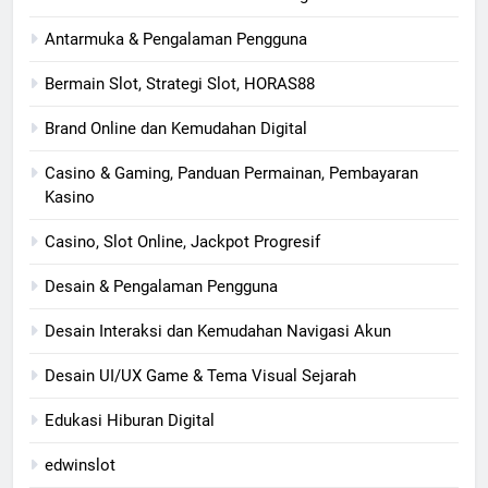
Antarmuka & Pengalaman Pengguna
Bermain Slot, Strategi Slot, HORAS88
Brand Online dan Kemudahan Digital
Casino & Gaming, Panduan Permainan, Pembayaran
Kasino
Casino, Slot Online, Jackpot Progresif
Desain & Pengalaman Pengguna
Desain Interaksi dan Kemudahan Navigasi Akun
Desain UI/UX Game & Tema Visual Sejarah
Edukasi Hiburan Digital
edwinslot