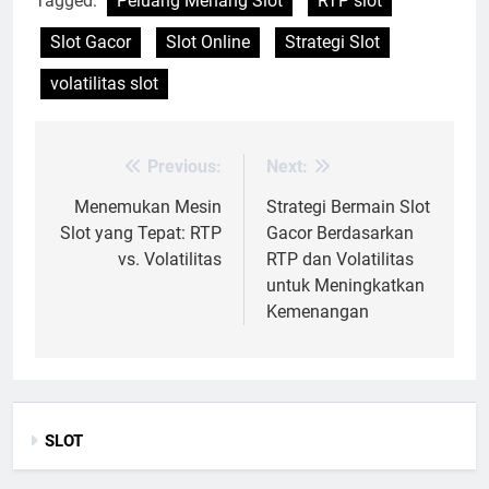
Tagged:
Peluang Menang Slot
RTP slot
Slot Gacor
Slot Online
Strategi Slot
volatilitas slot
Previous:
Next:
Post
navigation
Menemukan Mesin
Strategi Bermain Slot
Slot yang Tepat: RTP
Gacor Berdasarkan
vs. Volatilitas
RTP dan Volatilitas
untuk Meningkatkan
Kemenangan
SLOT