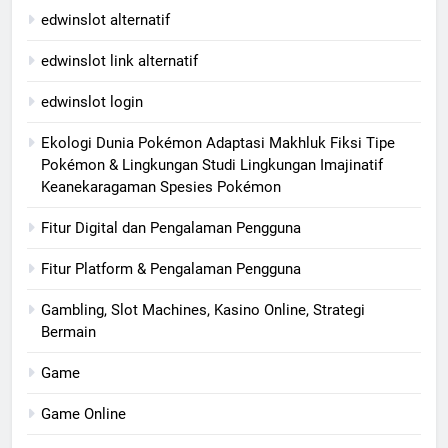
edwinslot alternatif
edwinslot link alternatif
edwinslot login
Ekologi Dunia Pokémon Adaptasi Makhluk Fiksi Tipe
Pokémon & Lingkungan Studi Lingkungan Imajinatif
Keanekaragaman Spesies Pokémon
Fitur Digital dan Pengalaman Pengguna
Fitur Platform & Pengalaman Pengguna
Gambling, Slot Machines, Kasino Online, Strategi
Bermain
Game
Game Online