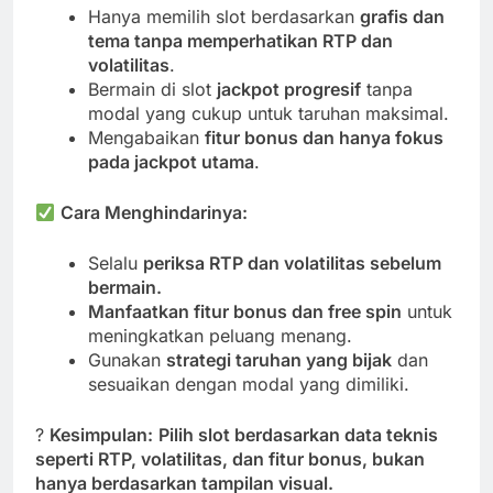
Hanya memilih slot berdasarkan
grafis dan
tema tanpa memperhatikan RTP dan
volatilitas
.
Bermain di slot
jackpot progresif
tanpa
modal yang cukup untuk taruhan maksimal.
Mengabaikan
fitur bonus dan hanya fokus
pada jackpot utama
.
Cara Menghindarinya:
Selalu
periksa RTP dan volatilitas sebelum
bermain.
Manfaatkan fitur bonus dan free spin
untuk
meningkatkan peluang menang.
Gunakan
strategi taruhan yang bijak
dan
sesuaikan dengan modal yang dimiliki.
?
Kesimpulan:
Pilih slot berdasarkan data teknis
seperti RTP, volatilitas, dan fitur bonus, bukan
hanya berdasarkan tampilan visual.