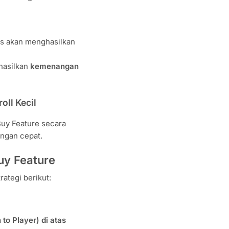
us akan menghasilkan
hasilkan
kemenangan
ll Kecil
Buy Feature secara
ngan cepat.
uy Feature
ategi berikut:
to Player) di atas