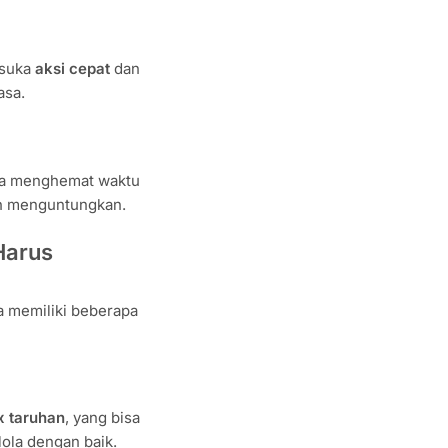
 suka
aksi cepat
dan
asa.
isa menghemat waktu
h menguntungkan.
Harus
a memiliki beberapa
x taruhan
, yang bisa
lola dengan baik.