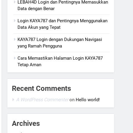
LEBAH4D Login dan Pentingnya Memasukkan
Data dengan Benar
Login KAYA787 dan Pentingnya Menggunakan
Data Akun yang Tepat
KAYA787 Login dengan Dukungan Navigasi
yang Ramah Pengguna
Cara Memastikan Halaman Login KAYA787
Tetap Aman
Recent Comments
A WordPress Commenter
on
Hello world!
Archives