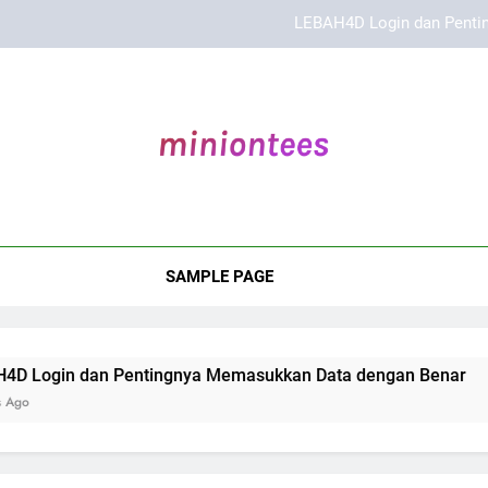
LEBAH4D Login dan Penti
Login KAYA787 dan Pentingn
KAYA787 Login dengan Duk
EDWINSLOT Login dan Pentingnya
ion Tees
LEBAH4D Login dan Penti
en Dan Lucu Dengan Koleksi T-Shirt Dari Minion Tees.
Login KAYA787 dan Pentingn
SAMPLE PAGE
KAYA787 Login dengan Duk
an Pentingnya Memasukkan Data dengan Benar
Login K
2 Weeks 