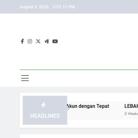
Skip
August 8, 2026
2:22:12 PM
to
content
Min
Tampil Ker
Memasukkan Data Akun dengan Tepat
LEBAH4D Login d
2 Weeks Ago
HEADLINES