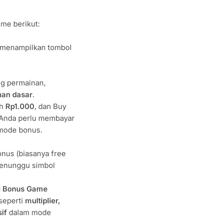
me berikut:
an menampilkan tombol
ng permainan,
han dasar
.
ah
Rp1.000
, dan Buy
 Anda perlu membayar
mode bonus.
onus (biasanya free
menunggu simbol
au Bonus Game
seperti
multiplier,
if
dalam mode