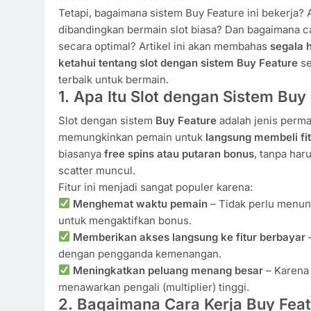
Tetapi, bagaimana sistem Buy Feature ini bekerja?
dibandingkan bermain slot biasa? Dan bagaimana 
secara optimal? Artikel ini akan membahas
segala 
ketahui tentang slot dengan sistem Buy Feature
se
terbaik untuk bermain.
1. Apa Itu Slot dengan Sistem Buy
Slot dengan sistem
Buy Feature
adalah jenis perma
memungkinkan pemain untuk
langsung membeli fit
biasanya
free spins atau putaran bonus
, tanpa ha
scatter muncul.
Fitur ini menjadi sangat populer karena:
Menghemat waktu pemain
– Tidak perlu menun
untuk mengaktifkan bonus.
Memberikan akses langsung ke fitur berbayar
–
dengan pengganda kemenangan.
Meningkatkan peluang menang besar
– Karena 
menawarkan pengali (multiplier) tinggi.
2. Bagaimana Cara Kerja Buy Feat