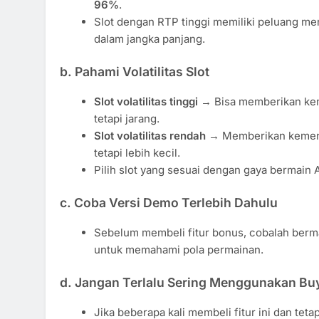
96%
.
Slot dengan RTP tinggi memiliki peluang me
dalam jangka panjang.
b. Pahami Volatilitas Slot
Slot volatilitas tinggi
→ Bisa memberikan ke
tetapi jarang.
Slot volatilitas rendah
→ Memberikan kemena
tetapi lebih kecil.
Pilih slot yang sesuai dengan gaya bermain 
c. Coba Versi Demo Terlebih Dahulu
Sebelum membeli fitur bonus, cobalah ber
untuk memahami pola permainan.
d. Jangan Terlalu Sering Menggunakan Buy
Jika beberapa kali membeli fitur ini dan tetap