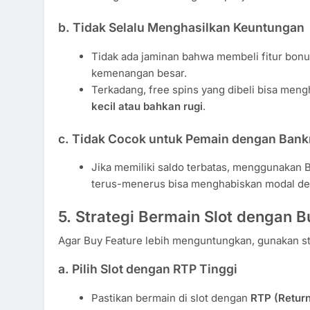
b. Tidak Selalu Menghasilkan Keuntungan
Tidak ada jaminan bahwa membeli fitur bon
kemenangan besar.
Terkadang, free spins yang dibeli bisa meng
kecil atau bahkan rugi
.
c. Tidak Cocok untuk Pemain dengan Bankro
Jika memiliki saldo terbatas, menggunakan 
terus-menerus bisa menghabiskan modal de
5. Strategi Bermain Slot dengan B
Agar Buy Feature lebih menguntungkan, gunakan str
a. Pilih Slot dengan RTP Tinggi
Pastikan bermain di slot dengan
RTP (Return 