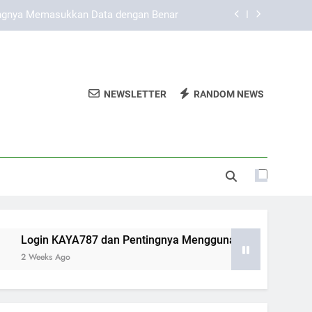
ngnya Memasukkan Data dengan Benar
ya Menggunakan Data Akun yang Tepat
ungan Navigasi yang Ramah Pengguna
NEWSLETTER
RANDOM NEWS
 Memasukkan Data Akun dengan Tepat
ngnya Memasukkan Data dengan Benar
ya Menggunakan Data Akun yang Tepat
ungan Navigasi yang Ramah Pengguna
AYA787 dan Pentingnya Menggunakan Data Akun yang Tepat
Ago