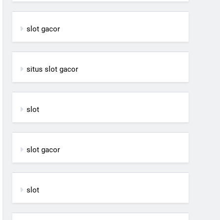
slot gacor
situs slot gacor
slot
slot gacor
slot