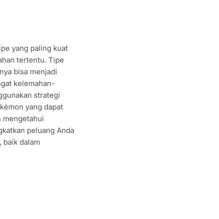
pe yang paling kuat
han tertentu. Tipe
innya bisa menjadi
ngat kelemahan-
ggunakan strategi
okémon yang dapat
n mengetahui
gkatkan peluang Anda
 baik dalam