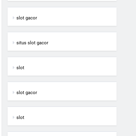
slot gacor
situs slot gacor
slot
slot gacor
slot