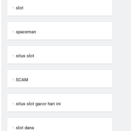
slot
spaceman
situs slot
SCAM
situs slot gacor hari ini
slot dana