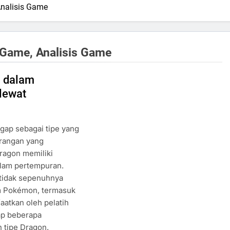
Analisis Game
 Game, Analisis Game
 dalam
lewat
gap sebagai tipe yang
rangan yang
ragon memiliki
alam pertempuran.
tidak sepenuhnya
am Pokémon, termasuk
aatkan oleh pelatih
kap beberapa
 tipe Dragon.