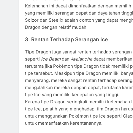
Kelemahan ini dapat dimanfaatkan dengan memilih
yang memiliki serangan cepat dan daya tahan tingg
Scizor dan Steelix adalah contoh yang dapat meng
Dragon dengan relatif mudah.
3.
Rentan Terhadap Serangan Ice
Tipe Dragon juga sangat rentan terhadap serangan 
seperti
Ice Beam
dan
Avalanche
dapat memberikan 
terutama jika Pokémon tipe Dragon tidak memiliki 
tipe tersebut. Meskipun tipe Dragon memiliki ban
menyerang, mereka sangat rentan terhadap serangan
mengalahkan mereka dengan cepat, terutama kar
tipe Ice yang memiliki kecepatan yang tinggi.
Karena tipe Dragon seringkali memiliki kelemahan
tipe Ice, pelatih yang menghadapi tim Dragon ha
untuk menggunakan Pokémon tipe Ice seperti Gla
untuk memanfaatkan kerentanannya.