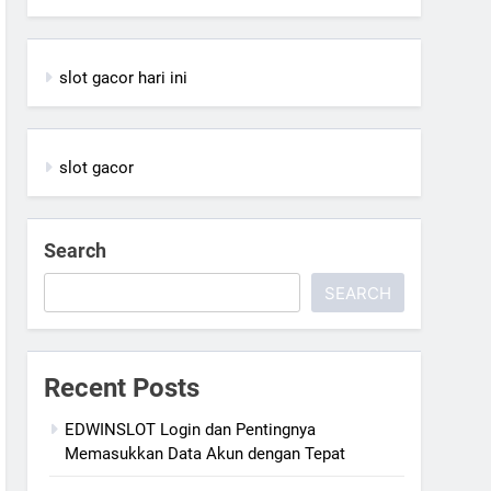
slot gacor hari ini
slot gacor
Search
SEARCH
Recent Posts
EDWINSLOT Login dan Pentingnya
Memasukkan Data Akun dengan Tepat