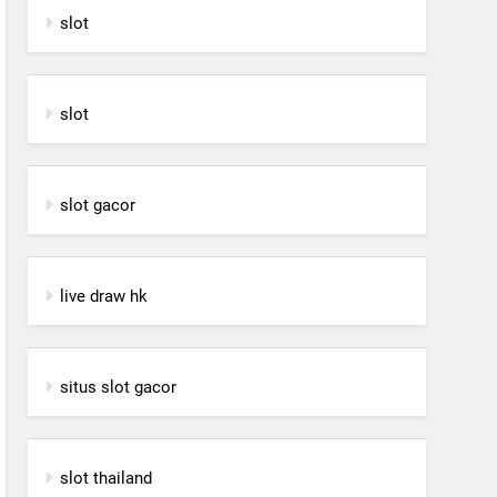
slot
slot
slot gacor
live draw hk
situs slot gacor
slot thailand