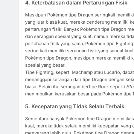
4.
Keterbatasan dalam Pertarungan Fisik
Meskipun Pokémon tipe Dragon seringkali memiliki
yang luar biasa kuat, mereka cenderung memiliki k
pertarungan fisik. Banyak Pokémon tipe Dragon me
dan serangan spesial yang kuat, namun mereka tida
pertahanan fisik yang sama. Pokémon tipe Fighting
sering kali memiliki serangan fisik yang sangat ku
Pokémon tipe Dragon, meskipun mereka memiliki 
spesial yang besar.
Tipe Fighting, seperti Machamp atau Lucario, dap
menanggapi serangan dari tipe Dragon dengan kekua
biasa. Selain itu, serangan bertipe Rock seperti
Sto
menimbulkan kerusakan besar pada Pokémon tipe 
5.
Kecepatan yang Tidak Selalu Terbaik
Sementara banyak Pokémon tipe Dragon memiliki s
kuat, mereka tidak selalu memiliki kecepatan yang 
menyerang lebih dulu. Pokémon tipe Dragon dengan