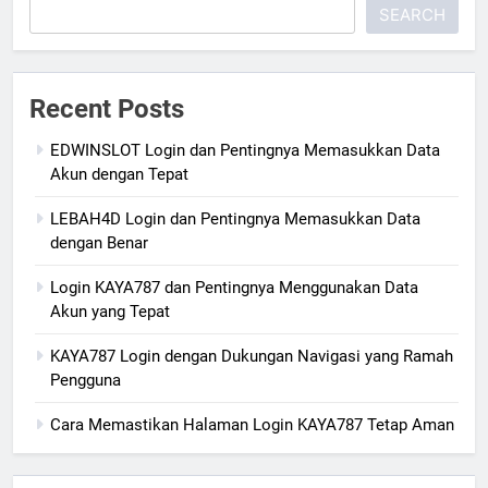
SEARCH
Recent Posts
EDWINSLOT Login dan Pentingnya Memasukkan Data
Akun dengan Tepat
LEBAH4D Login dan Pentingnya Memasukkan Data
dengan Benar
Login KAYA787 dan Pentingnya Menggunakan Data
Akun yang Tepat
KAYA787 Login dengan Dukungan Navigasi yang Ramah
Pengguna
Cara Memastikan Halaman Login KAYA787 Tetap Aman