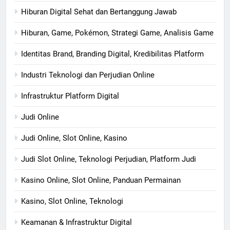
Hiburan Digital Sehat dan Bertanggung Jawab
Hiburan, Game, Pokémon, Strategi Game, Analisis Game
Identitas Brand, Branding Digital, Kredibilitas Platform
Industri Teknologi dan Perjudian Online
Infrastruktur Platform Digital
Judi Online
Judi Online, Slot Online, Kasino
Judi Slot Online, Teknologi Perjudian, Platform Judi
Kasino Online, Slot Online, Panduan Permainan
Kasino, Slot Online, Teknologi
Keamanan & Infrastruktur Digital