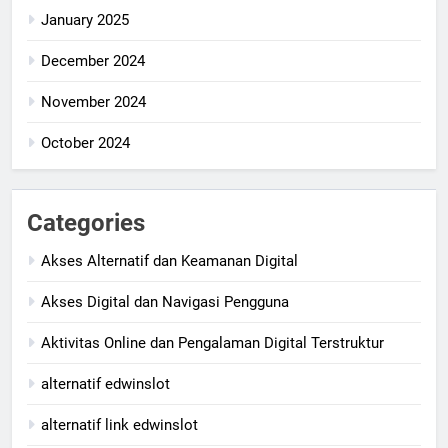
January 2025
December 2024
November 2024
October 2024
Categories
Akses Alternatif dan Keamanan Digital
Akses Digital dan Navigasi Pengguna
Aktivitas Online dan Pengalaman Digital Terstruktur
alternatif edwinslot
alternatif link edwinslot