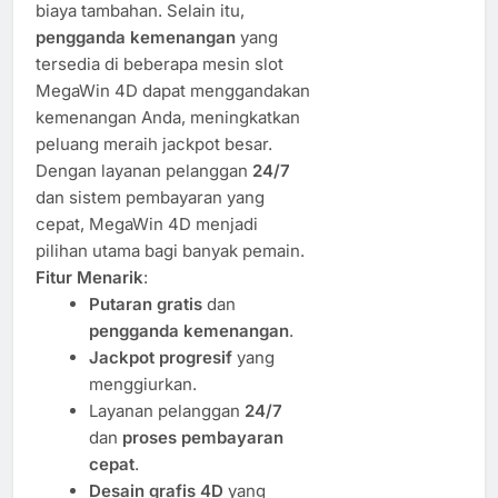
biaya tambahan. Selain itu,
pengganda kemenangan
yang
tersedia di beberapa mesin slot
MegaWin 4D dapat menggandakan
kemenangan Anda, meningkatkan
peluang meraih jackpot besar.
Dengan layanan pelanggan
24/7
dan sistem pembayaran yang
cepat, MegaWin 4D menjadi
pilihan utama bagi banyak pemain.
Fitur Menarik
:
Putaran gratis
dan
pengganda kemenangan
.
Jackpot progresif
yang
menggiurkan.
Layanan pelanggan
24/7
dan
proses pembayaran
cepat
.
Desain grafis 4D
yang