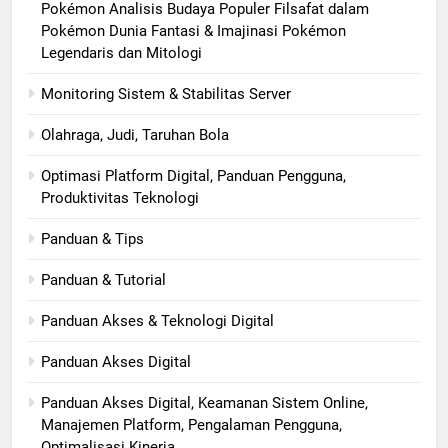
Pokémon Analisis Budaya Populer Filsafat dalam
Pokémon Dunia Fantasi & Imajinasi Pokémon
Legendaris dan Mitologi
Monitoring Sistem & Stabilitas Server
Olahraga, Judi, Taruhan Bola
Optimasi Platform Digital, Panduan Pengguna,
Produktivitas Teknologi
Panduan & Tips
Panduan & Tutorial
Panduan Akses & Teknologi Digital
Panduan Akses Digital
Panduan Akses Digital, Keamanan Sistem Online,
Manajemen Platform, Pengalaman Pengguna,
Optimalisasi Kinerja