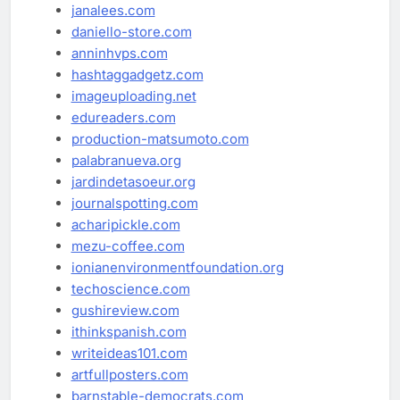
janalees.com
daniello-store.com
anninhvps.com
hashtaggadgetz.com
imageuploading.net
edureaders.com
production-matsumoto.com
palabranueva.org
jardindetasoeur.org
journalspotting.com
acharipickle.com
mezu-coffee.com
ionianenvironmentfoundation.org
techoscience.com
gushireview.com
ithinkspanish.com
writeideas101.com
artfullposters.com
barnstable-democrats.com