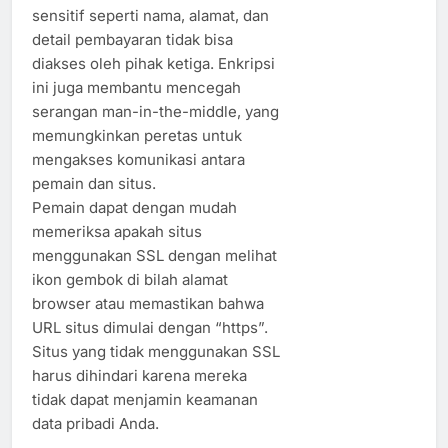
sensitif seperti nama, alamat, dan
detail pembayaran tidak bisa
diakses oleh pihak ketiga. Enkripsi
ini juga membantu mencegah
serangan man-in-the-middle, yang
memungkinkan peretas untuk
mengakses komunikasi antara
pemain dan situs.
Pemain dapat dengan mudah
memeriksa apakah situs
menggunakan SSL dengan melihat
ikon gembok di bilah alamat
browser atau memastikan bahwa
URL situs dimulai dengan “https”.
Situs yang tidak menggunakan SSL
harus dihindari karena mereka
tidak dapat menjamin keamanan
data pribadi Anda.