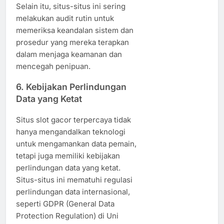
Selain itu, situs-situs ini sering
melakukan audit rutin untuk
memeriksa keandalan sistem dan
prosedur yang mereka terapkan
dalam menjaga keamanan dan
mencegah penipuan.
6.
Kebijakan Perlindungan
Data yang Ketat
Situs slot gacor terpercaya tidak
hanya mengandalkan teknologi
untuk mengamankan data pemain,
tetapi juga memiliki kebijakan
perlindungan data yang ketat.
Situs-situs ini mematuhi regulasi
perlindungan data internasional,
seperti GDPR (General Data
Protection Regulation) di Uni