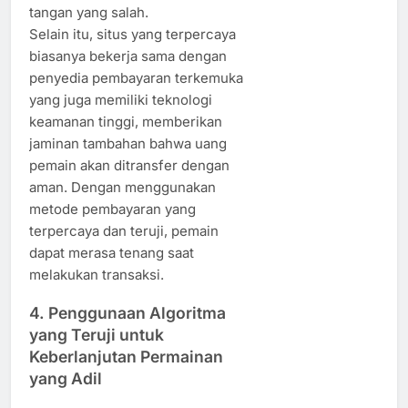
tangan yang salah.
Selain itu, situs yang terpercaya
biasanya bekerja sama dengan
penyedia pembayaran terkemuka
yang juga memiliki teknologi
keamanan tinggi, memberikan
jaminan tambahan bahwa uang
pemain akan ditransfer dengan
aman. Dengan menggunakan
metode pembayaran yang
terpercaya dan teruji, pemain
dapat merasa tenang saat
melakukan transaksi.
4.
Penggunaan Algoritma
yang Teruji untuk
Keberlanjutan Permainan
yang Adil