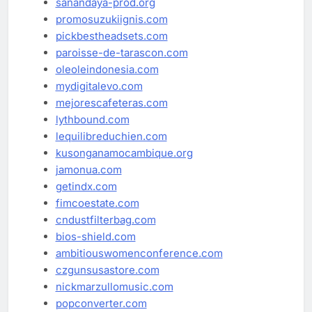
sanandaya-prod.org
promosuzukiignis.com
pickbestheadsets.com
paroisse-de-tarascon.com
oleoleindonesia.com
mydigitalevo.com
mejorescafeteras.com
lythbound.com
lequilibreduchien.com
kusonganamocambique.org
jamonua.com
getindx.com
fimcoestate.com
cndustfilterbag.com
bios-shield.com
ambitiouswomenconference.com
czgunsusastore.com
nickmarzullomusic.com
popconverter.com