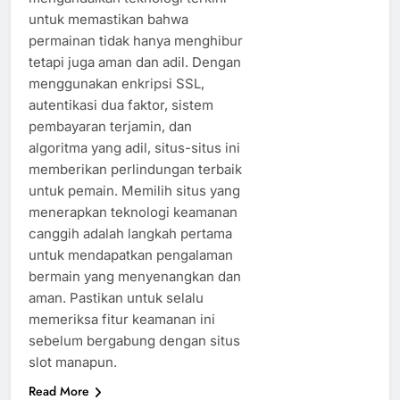
untuk memastikan bahwa
permainan tidak hanya menghibur
tetapi juga aman dan adil. Dengan
menggunakan enkripsi SSL,
autentikasi dua faktor, sistem
pembayaran terjamin, dan
algoritma yang adil, situs-situs ini
memberikan perlindungan terbaik
untuk pemain. Memilih situs yang
menerapkan teknologi keamanan
canggih adalah langkah pertama
untuk mendapatkan pengalaman
bermain yang menyenangkan dan
aman. Pastikan untuk selalu
memeriksa fitur keamanan ini
sebelum bergabung dengan situs
slot manapun.
Read More