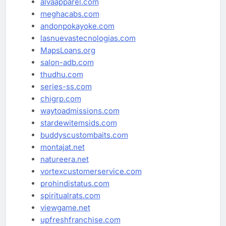
alvaapparel.com
meghacabs.com
andonpokayoke.com
lasnuevastecnologias.com
MapsLoans.org
salon-adb.com
thudhu.com
series-ss.com
chigrp.com
waytoadmissions.com
stardewitemsids.com
buddyscustombaits.com
montajat.net
natureera.net
vortexcustomerservice.com
prohindistatus.com
spiritualrats.com
viewgame.net
upfreshfranchise.com