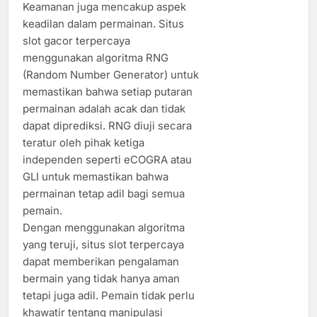
Keamanan juga mencakup aspek
keadilan dalam permainan. Situs
slot gacor terpercaya
menggunakan algoritma RNG
(Random Number Generator) untuk
memastikan bahwa setiap putaran
permainan adalah acak dan tidak
dapat diprediksi. RNG diuji secara
teratur oleh pihak ketiga
independen seperti eCOGRA atau
GLI untuk memastikan bahwa
permainan tetap adil bagi semua
pemain.
Dengan menggunakan algoritma
yang teruji, situs slot terpercaya
dapat memberikan pengalaman
bermain yang tidak hanya aman
tetapi juga adil. Pemain tidak perlu
khawatir tentang manipulasi