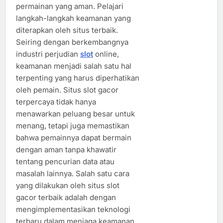
permainan yang aman. Pelajari
langkah-langkah keamanan yang
diterapkan oleh situs terbaik.
Seiring dengan berkembangnya
industri perjudian
slot
online,
keamanan menjadi salah satu hal
terpenting yang harus diperhatikan
oleh pemain. Situs slot gacor
terpercaya tidak hanya
menawarkan peluang besar untuk
menang, tetapi juga memastikan
bahwa pemainnya dapat bermain
dengan aman tanpa khawatir
tentang pencurian data atau
masalah lainnya. Salah satu cara
yang dilakukan oleh situs slot
gacor terbaik adalah dengan
mengimplementasikan teknologi
terbaru dalam menjaga keamanan