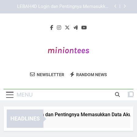
Skip
Login KAYA787 dan Pentingnya Menggunakan
to
Data Akun yang Tepat
content
KAYA787 Login dengan Dukungan Navigasi yang
Ramah Pengguna
EDWINSLOT Login dan Pentingnya Memasukkan
Data Akun dengan Tepat
LEBAH4D Login dan Pentingnya Memasukkan
Data dengan Benar
Login KAYA787 dan Pentingnya Menggunakan
Data Akun yang Tepat
Minion Tees
Tampil Keren Dan Lucu Dengan Koleksi T-
KAYA787 Login dengan Dukungan Navigasi yang
NEWSLETTER
RANDOM NEWS
Ramah Pengguna
Shirt Dari Minion Tees.
MENU
WINSLOT Login dan Pentingnya Memasukkan Data Akun deng
HEADLINES
Weeks Ago