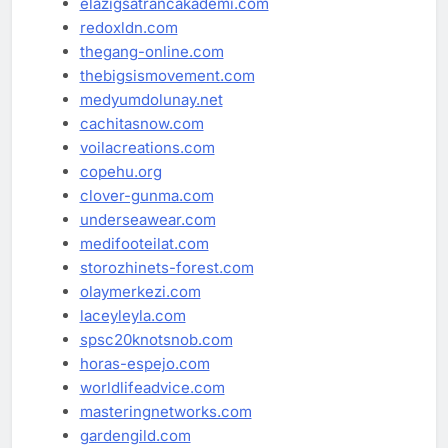
elazigsatrancakademi.com
redoxldn.com
thegang-online.com
thebigsismovement.com
medyumdolunay.net
cachitasnow.com
voilacreations.com
copehu.org
clover-gunma.com
underseawear.com
medifooteilat.com
storozhinets-forest.com
olaymerkezi.com
laceyleyla.com
spsc20knotsnob.com
horas-espejo.com
worldlifeadvice.com
masteringnetworks.com
gardengild.com