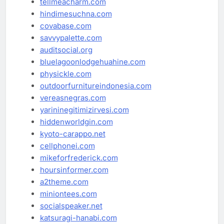
tellmeacharm.com
hindimesuchna.com
covabase.com
savvypalette.com
auditsocial.org
bluelagoonlodgehuahine.com
physickle.com
outdoorfurnitureindonesia.com
vereasnegras.com
yarininegitimizirvesi.com
hiddenworldgin.com
kyoto-carappo.net
cellphonei.com
mikeforfrederick.com
hoursinformer.com
a2theme.com
miniontees.com
socialspeaker.net
katsuragi-hanabi.com