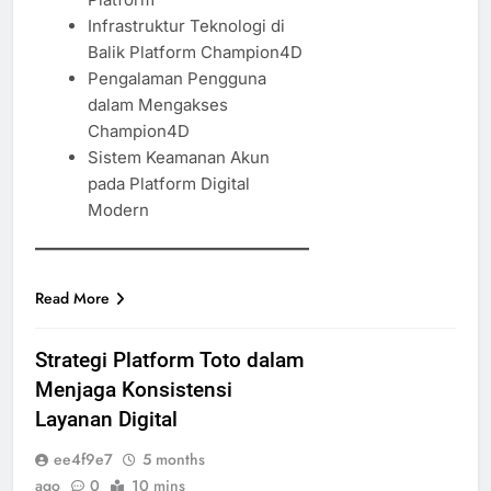
Infrastruktur Teknologi di
Balik Platform Champion4D
Pengalaman Pengguna
dalam Mengakses
Champion4D
Sistem Keamanan Akun
pada Platform Digital
Modern
Read More
Strategi Platform Toto dalam
Menjaga Konsistensi
Layanan Digital
ee4f9e7
5 months
ago
0
10 mins