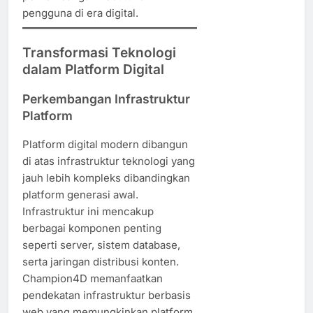
pengguna di era digital.
Transformasi Teknologi
dalam Platform Digital
Perkembangan Infrastruktur
Platform
Platform digital modern dibangun
di atas infrastruktur teknologi yang
jauh lebih kompleks dibandingkan
platform generasi awal.
Infrastruktur ini mencakup
berbagai komponen penting
seperti server, sistem database,
serta jaringan distribusi konten.
Champion4D memanfaatkan
pendekatan infrastruktur berbasis
web yang memungkinkan platform