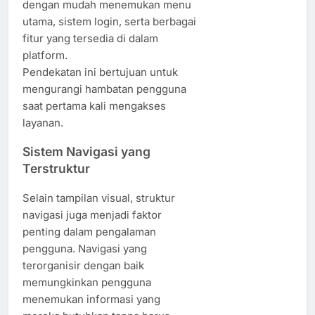
dengan mudah menemukan menu
utama, sistem login, serta berbagai
fitur yang tersedia di dalam
platform.
Pendekatan ini bertujuan untuk
mengurangi hambatan pengguna
saat pertama kali mengakses
layanan.
Sistem Navigasi yang
Terstruktur
Selain tampilan visual, struktur
navigasi juga menjadi faktor
penting dalam pengalaman
pengguna. Navigasi yang
terorganisir dengan baik
memungkinkan pengguna
menemukan informasi yang