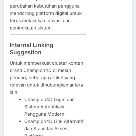
perubahan kebutuhan pengguna
mendorong platform digital untuk
terus melakukan inovasi dan
peningkatan sistem.
Internal Linking
Suggestion
Untuk memperkuat cluster konten
brand Champion4D di mesin
pencari, beberapa artikel yang
relevan untuk dihubungkan antara
lain:
Champion4D Login dan
Sistem Autentikasi
Pengguna Modern
Champion4D Link Alternatif
dan Stabilitas Akses
Platform