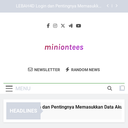
Skip
Login KAYA787 dan Pentingnya Menggunakan
to
Data Akun yang Tepat
content
KAYA787 Login dengan Dukungan Navigasi yang
Ramah Pengguna
EDWINSLOT Login dan Pentingnya Memasukkan
Data Akun dengan Tepat
LEBAH4D Login dan Pentingnya Memasukkan
Data dengan Benar
Login KAYA787 dan Pentingnya Menggunakan
Data Akun yang Tepat
Minion Tees
Tampil Keren Dan Lucu Dengan Koleksi T-
KAYA787 Login dengan Dukungan Navigasi yang
NEWSLETTER
RANDOM NEWS
Ramah Pengguna
Shirt Dari Minion Tees.
MENU
WINSLOT Login dan Pentingnya Memasukkan Data Akun deng
HEADLINES
Weeks Ago