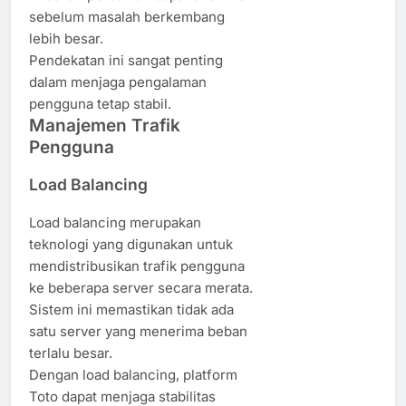
sebelum masalah berkembang
lebih besar.
Pendekatan ini sangat penting
dalam menjaga pengalaman
pengguna tetap stabil.
Manajemen Trafik
Pengguna
Load Balancing
Load balancing merupakan
teknologi yang digunakan untuk
mendistribusikan trafik pengguna
ke beberapa server secara merata.
Sistem ini memastikan tidak ada
satu server yang menerima beban
terlalu besar.
Dengan load balancing, platform
Toto dapat menjaga stabilitas