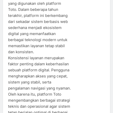
yang digunakan oleh platform
Toto. Dalam beberapa tahun
terakhir, platform ini berkembang
dari sekadar sistem berbasis web
sederhana menjadi ekosistem
digital yang memanfaatkan
berbagai teknologi modern untuk
memastikan layanan tetap stabil
dan konsisten.
Konsistensi layanan merupakan
faktor penting dalam keberhasilan
sebuah platform digital. Pengguna
mengharapkan akses yang cepat,
sistem yang stabil, serta
pengalaman navigasi yang nyaman.
Oleh karena itu, platform Toto
mengembangkan berbagai strategi
teknis dan operasional agar sistem
tetap berjalan optimal di berbagai