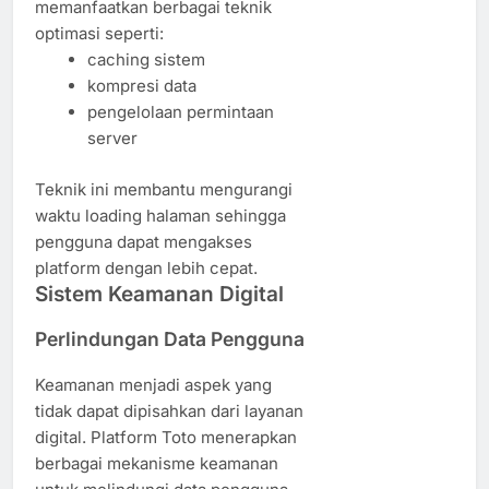
memanfaatkan berbagai teknik
optimasi seperti:
caching sistem
kompresi data
pengelolaan permintaan
server
Teknik ini membantu mengurangi
waktu loading halaman sehingga
pengguna dapat mengakses
platform dengan lebih cepat.
Sistem Keamanan Digital
Perlindungan Data Pengguna
Keamanan menjadi aspek yang
tidak dapat dipisahkan dari layanan
digital. Platform Toto menerapkan
berbagai mekanisme keamanan