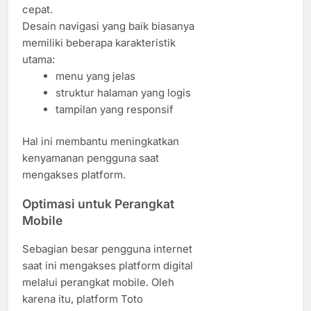
cepat.
Desain navigasi yang baik biasanya
memiliki beberapa karakteristik
utama:
menu yang jelas
struktur halaman yang logis
tampilan yang responsif
Hal ini membantu meningkatkan
kenyamanan pengguna saat
mengakses platform.
Optimasi untuk Perangkat
Mobile
Sebagian besar pengguna internet
saat ini mengakses platform digital
melalui perangkat mobile. Oleh
karena itu, platform Toto