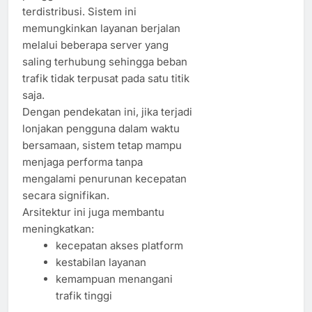
terdistribusi. Sistem ini
memungkinkan layanan berjalan
melalui beberapa server yang
saling terhubung sehingga beban
trafik tidak terpusat pada satu titik
saja.
Dengan pendekatan ini, jika terjadi
lonjakan pengguna dalam waktu
bersamaan, sistem tetap mampu
menjaga performa tanpa
mengalami penurunan kecepatan
secara signifikan.
Arsitektur ini juga membantu
meningkatkan:
kecepatan akses platform
kestabilan layanan
kemampuan menangani
trafik tinggi