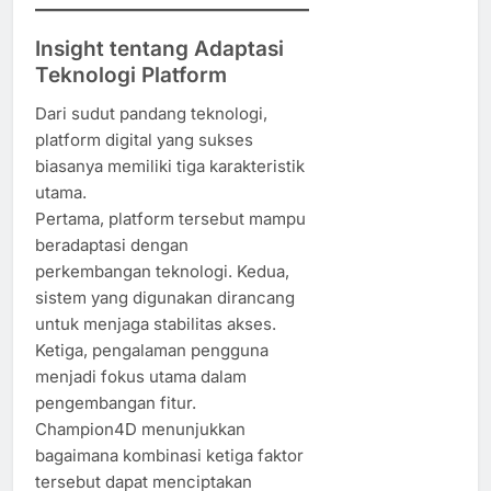
Insight tentang Adaptasi
Teknologi Platform
Dari sudut pandang teknologi,
platform digital yang sukses
biasanya memiliki tiga karakteristik
utama.
Pertama, platform tersebut mampu
beradaptasi dengan
perkembangan teknologi. Kedua,
sistem yang digunakan dirancang
untuk menjaga stabilitas akses.
Ketiga, pengalaman pengguna
menjadi fokus utama dalam
pengembangan fitur.
Champion4D menunjukkan
bagaimana kombinasi ketiga faktor
tersebut dapat menciptakan